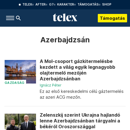
TELEX
AFTER
G7
KARAKTER
TÁMOGATÁS
SHOP
Támogatás
Azerbajdzsán
A Mol-csoport gázkitermelésbe
kezdett a világ egyik legnagyobb
olajtermelő mezőjén
Azerbajdzsánban
GAZDASÁG
Ignácz Péter
Ez az első kereskedelmi célú gáztermelés
az azeri ACG mezőn.
Zelenszkij szerint Ukrajna hajlandó
lenne Azerbajdzsánban tárgyalni a
békéről Oroszországgal