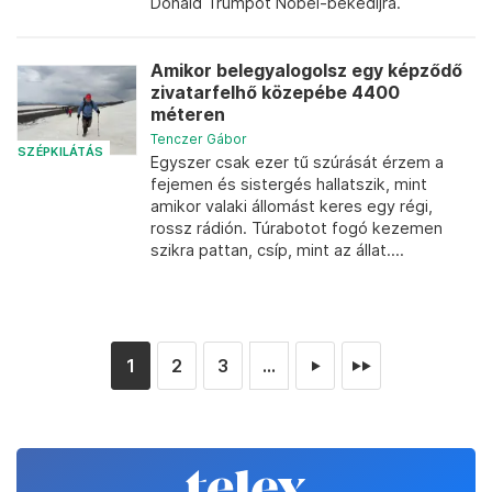
Donald Trumpot Nobel-békedíjra.
Amikor belegyalogolsz egy képződő
zivatarfelhő közepébe 4400
méteren
Tenczer Gábor
SZÉPKILÁTÁS
Egyszer csak ezer tű szúrását érzem a
fejemen és sistergés hallatszik, mint
amikor valaki állomást keres egy régi,
rossz rádión. Túrabotot fogó kezemen
szikra pattan, csíp, mint az állat....
1
2
3
...
►
►►