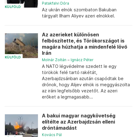
Patakfalvi Dóra
KÜLFÖLD
Az ukrán elnök szombaton Bakuban
tárgyalt Ilham Aliyev azeri elnökkel.
Az azerieket különösen
felbőszítette, és Törökországot is
magára húzhatja a mindenfelé lövő
Irán
KÜLFÖLD
Molnár Zoltán
–
Ignácz Péter
A NATO légvédelme szedett le egy
törökök felé tartó rakétát,
Azerbajdzsánban azután csapódtak be
drónok, hogy Alijev elnök is meggyászolta
az iráni legfelsőbb vezetőt. Az azeri
erőket a legmagasabb...
A bakui magyar nagykövetség
elítélte az Azerbajdzsán elleni
dróntámadást
Kovács Pál