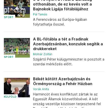
otthonában, de ez kevés volt a
Bajnokok Ligája főtáblájához
Pál Tamás
SPORT
A Ferencváros az Európa-ligában
folytathatja ősszel.
A BL-főtábla a tét a Fradinak
Azerbajdzsánban, konzulok segítik a
drukkereket
Molnár Zoltán
SPORT
Szijjártó Péter külügyminiszter is posztolt a
szerdai mérkőzés előtt.
Békét kötött Azerbajdzsán és
Örményország a Fehér Házban
Vorák Anita
Harmincöt éves konfliktust zártak le az
KÜLFÖLD
Egyesült Államok közvetítésével. A két
ország vezetője közösen terjesztené fel