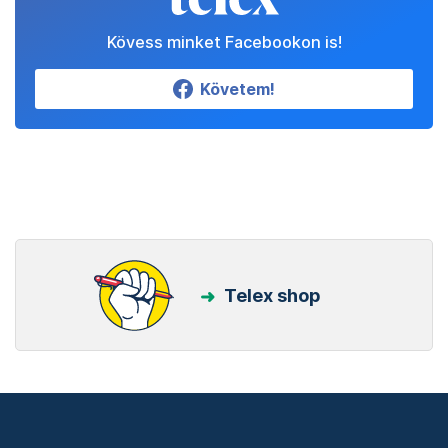
Kövess minket Facebookon is!
Követem!
Telex shop