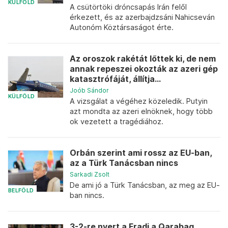
KÜLFÖLD
A csütörtöki dróncsapás Irán felől
érkezett, és az azerbajdzsáni Nahicseván
Autonóm Köztársaságot érte.
Az oroszok rakétát lőttek ki, de nem
annak repeszei okozták az azeri gép
katasztrófáját, állítja...
Joób Sándor
KÜLFÖLD
A vizsgálat a végéhez közeledik. Putyin
azt mondta az azeri elnöknek, hogy több
ok vezetett a tragédiához.
Orbán szerint ami rossz az EU-ban,
az a Türk Tanácsban nincs
Sarkadi Zsolt
De ami jó a Türk Tanácsban, az meg az EU-
BELFÖLD
ban nincs.
3-2-re nyert a Fradi a Qarabag