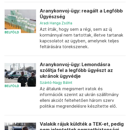
Aranykonvoj-ügy: reagált a Legfőbb
Ügyészség
Aradi Hanga Zsófia
Azt írták, hogy sem a régi, sem az új
BELFÖLD
kormánnyal nem tartottak, illetve tartanak
kapcsolatot az ügyben, amelynek teljes
feltárására törekszenek.
Aranykonvoj-ügy: Lemondásra
szólítja fel a legfőbb ügyészt az
ukránok ügyvédje
Szántó-Nagy Bálint
BELFÖLD
Az általunk megismert iratok és
információk szerint az ukrán szállítmány
elleni akciót feltehetően három szerv
politikai megrendelésre készítette elő.
Valakik rájuk küldték a TEK-et, pedig
nem jelentettek nemzetbiztonsági