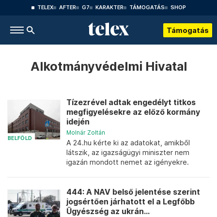
TELEX
AFTER
G7
KARAKTER
TÁMOGATÁS
SHOP
Támogatás
Alkotmányvédelmi Hivatal
Tízezrével adtak engedélyt titkos
megfigyelésekre az előző kormány
idején
Molnár Zoltán
BELFÖLD
A 24.hu kérte ki az adatokat, amikből
látszik, az igazságügyi miniszter nem
igazán mondott nemet az igényekre.
444: A NAV belső jelentése szerint
jogsértően járhatott el a Legfőbb
Ügyészség az ukrán...