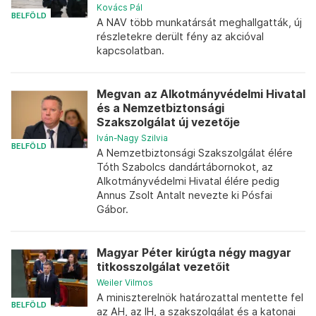
Kovács Pál
BELFÖLD
A NAV több munkatársát meghallgatták, új
részletekre derült fény az akcióval
kapcsolatban.
Megvan az Alkotmányvédelmi Hivatal
és a Nemzetbiztonsági
Szakszolgálat új vezetője
Iván-Nagy Szilvia
BELFÖLD
A Nemzetbiztonsági Szakszolgálat élére
Tóth Szabolcs dandártábornokot, az
Alkotmányvédelmi Hivatal élére pedig
Annus Zsolt Antalt nevezte ki Pósfai
Gábor.
Magyar Péter kirúgta négy magyar
titkosszolgálat vezetőit
Weiler Vilmos
A miniszterelnök határozattal mentette fel
BELFÖLD
az AH, az IH, a szakszolgálat és a katonai