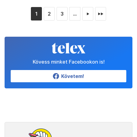
1
2
3
...
►
►►
Kövess minket Facebookon is!
Követem!