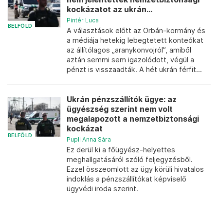
kockázatot az ukrán...
Pintér Luca
BELFÖLD
A választások előtt az Orbán-kormány és
a médiája hetekig lebegtetett konteókat
az állítólagos „aranykonvojról”, amiből
aztán semmi sem igazolódott, végül a
pénzt is visszaadták. A hét ukrán férfit...
Ukrán pénzszállítók ügye: az
ügyészség szerint nem volt
megalapozott a nemzetbiztonsági
kockázat
BELFÖLD
Pupli Anna Sára
Ez derül ki a főügyész-helyettes
meghallgatásáról szóló feljegyzésből.
Ezzel összeomlott az ügy körüli hivatalos
indoklás a pénzszállítókat képviselő
ügyvédi iroda szerint.