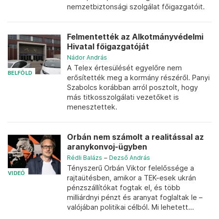
nemzetbiztonsági szolgálat főigazgatóit.
Felmentették az Alkotmányvédelmi
Hivatal főigazgatóját
Nádor András
A Telex értesülését egyelőre nem
BELFÖLD
erősítették meg a kormány részéről. Panyi
Szabolcs korábban arról posztolt, hogy
más titkosszolgálati vezetőket is
menesztettek.
Orbán nem számolt a realitással az
aranykonvoj-ügyben
Rédli Balázs
–
Dezső András
Tényszerű Orbán Viktor felelőssége a
VIDEÓ
rajtaütésben, amikor a TEK-esek ukrán
pénzszállítókat fogtak el, és több
milliárdnyi pénzt és aranyat foglaltak le –
valójában politikai célból. Mi lehetett...