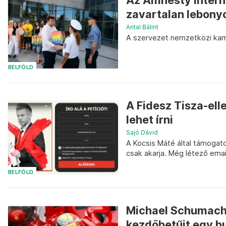
Az Amnesty Interna
zavartalan lebonyo
Antal Bálint
A szervezet nemzetközi kam
BELFÖLD
A Fidesz Tisza-ell
lehet írni
Sajó Dávid
A Kocsis Máté által támogat
csak akarja. Még létező emai
BELFÖLD
Michael Schumache
kezdőbetűit egy b