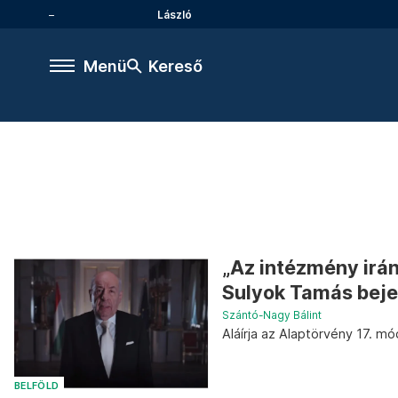
László
Menü
Kereső
„Az intézmény irán
Sulyok Tamás beje
Szántó-Nagy Bálint
Aláírja az Alaptörvény 17. 
BELFÖLD