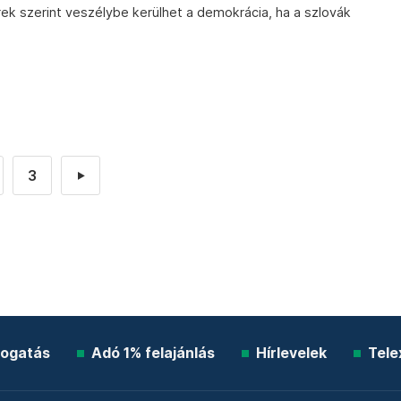
k szerint veszélybe kerülhet a demokrácia, ha a szlovák
3
►
ogatás
Adó 1% felajánlás
Hírlevelek
Tele