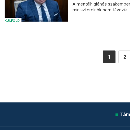
A mentálhigiénés szakembere
miniszterelnök nem távozik.
KÜLFÖLD
1
2
Tám