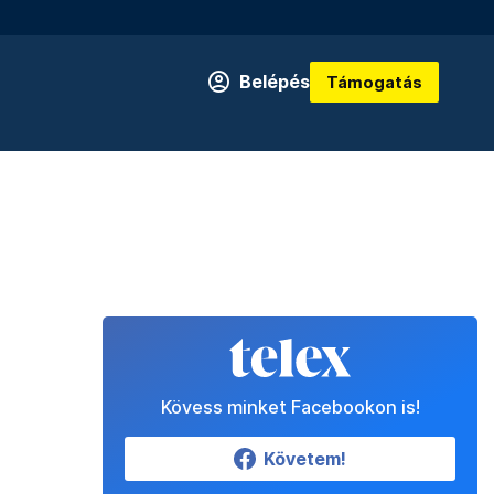
Belépés
Támogatás
Kövess minket Facebookon is!
Követem!