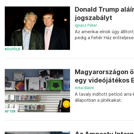
Donald Trump aláír
jogszabályt
Ignácz Péter
Az amerikai elnök úgy állíto
pedig a Fehér Ház erőteljese
KÜLFÖLD
Magyarországon ös
egy videójátékos
Antal Bálint
A tavaly indított petíció arr
állapotban a játékaikat.
AFTER