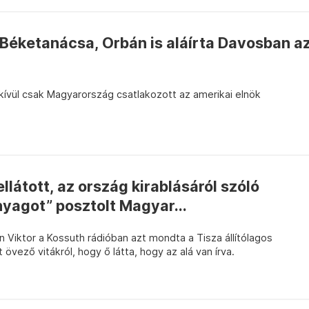
Béketanácsa, Orbán is aláírta Davosban a
 kívül csak Magyarország csatlakozott az amerikai elnök
llátott, az ország kirablásáról szóló
yagot” posztolt Magyar...
n Viktor a Kossuth rádióban azt mondta a Tisza állítólagos
vező vitákról, hogy ő látta, hogy az alá van írva.