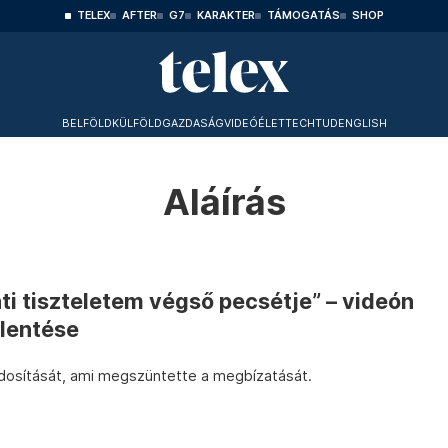
TELEX
AFTER
G7
KARAKTER
TÁMOGATÁS
SHOP
BELFÖLD
KÜLFÖLD
GAZDASÁG
VIDEÓ
ÉLET
TECHTUD
ENGLISH
Aláírás
ti tiszteletem végső pecsétje” – videón
lentése
módosítását, ami megszüntette a megbízatását.