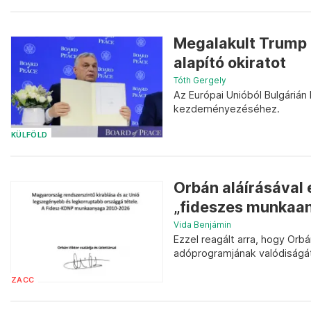
Megalakult Trump 
alapító okiratot
Tóth Gergely
Az Európai Unióból Bulgárián
kezdeményezéséhez.
KÜLFÖLD
Orbán aláírásával e
„fideszes munkaan
Vida Benjámin
Ezzel reagált arra, hogy Orbá
adóprogramjának valódiságát ö
ZACC