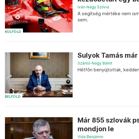
Iván-Nagy Szilvia
A segítség mértéke nem isme
sem.
KÜLFÖLD
Sulyok Tamás már al
Szántó-Nagy Bálint
Hétfőn benyújtottak, kedden 
BELFÖLD
Már 855 szlovák ps
mondjon le
Vida Benjámin