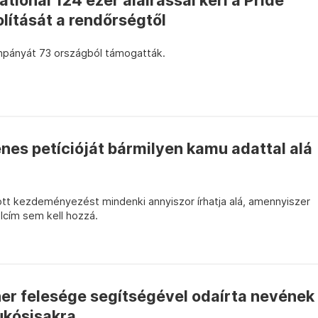
tional 124 ezer aláírással kéri a Pride
lítását a rendőrségtől
pányát 73 országból támogatták.
enes petícióját bármilyen kamu adattal alá
ott kezdeményezést mindenki annyiszor írhatja alá, amennyiszer
lcím sem kell hozzá.
r felesége segítségével odaírta nevének
ukósisakra