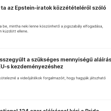
ta az Epstein-iratok közzétételéről szóló
tta be, mintha neki lenne köszönhető a jogszabály elfogadása,
n küzdött ellene.
szegyűlt a szükséges mennyiségű aláírá
 EU-s kezdeményezéshez
a kötelezné a videójátékok forgalmazóit, hogy hagyják játszható