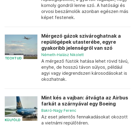
komoly gondról lenne szó. A hatósági és
orvosi beszámolók azonban egészen más
képet festenek.
Mérgező gázok szivároghatnak a
repülőgépek utasterébe, egyre
gyakoribb jelenségről van szó
Németh-Halász Nikolett
TECHTUD
A mérgező füstök hatása lehet rövid távú,
enyhe, de hosszú távon súlyos, például
agyi vagy idegrendszeri károsodásokat is
okozhatnak.
Mint kés a vajban: átvágta az Airbus
farkát a szárnyával egy Boeing
Bakró-Nagy Ferenc
Az eset jelentős fennakadásokat okozott
KÜLFÖLD
a vietnámi repülőtéren.