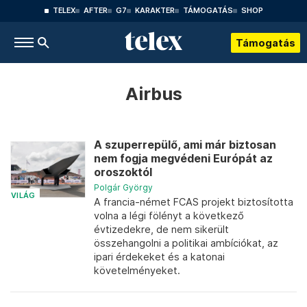
TELEX
AFTER
G7
KARAKTER
TÁMOGATÁS
SHOP
Támogatás
Airbus
A szuperrepülő, ami már biztosan
nem fogja megvédeni Európát az
oroszoktól
Polgár György
VILÁG
A francia-német FCAS projekt biztosította
volna a légi fölényt a következő
évtizedekre, de nem sikerült
összehangolni a politikai ambíciókat, az
ipari érdekeket és a katonai
követelményeket.