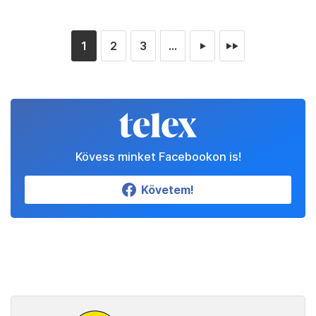
1
2
3
...
►
►►
Kövess minket Facebookon is!
Követem!