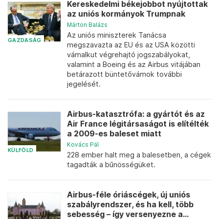
Kereskedelmi békejobbot nyújtottak
az uniós kormányok Trumpnak
Márton Balázs
Az uniós miniszterek Tanácsa
GAZDASÁG
megszavazta az EU és az USA közötti
vámalkut végrehajtó jogszabályokat,
valamint a Boeing és az Airbus vitájában
betárazott büntetővámok további
jegelését.
Airbus-katasztrófa: a gyártót és az
Air France légitársaságot is elítélték
a 2009-es baleset miatt
Kovács Pál
KÜLFÖLD
228 ember halt meg a balesetben, a cégek
tagadták a bűnösségüket.
Airbus-féle óriáscégek, új uniós
szabályrendszer, és ha kell, több
sebesség – így versenyezne a...