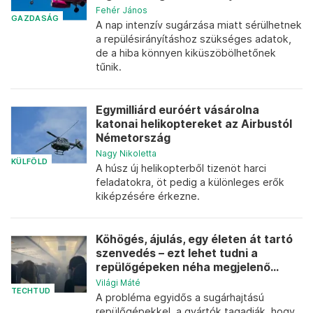
Fehér János
GAZDASÁG
A nap intenzív sugárzása miatt sérülhetnek
a repülésirányításhoz szükséges adatok,
de a hiba könnyen kiküszöbölhetőnek
tűnik.
Egymilliárd euróért vásárolna
katonai helikoptereket az Airbustól
Németország
Nagy Nikoletta
KÜLFÖLD
A húsz új helikopterből tizenöt harci
feladatokra, öt pedig a különleges erők
kiképzésére érkezne.
Köhögés, ájulás, egy életen át tartó
szenvedés – ezt lehet tudni a
repülőgépeken néha megjelenő...
Világi Máté
TECHTUD
A probléma egyidős a sugárhajtású
repülőgépekkel, a gyártók tagadják, hogy