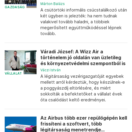
Márton Balázs
GAZDASÁG
A csütörtöki informális csúcstalálkozó után
két ügyben is jelezték: ha nem tudnak
valakivel tovább haladni, a többiek
megerősített együttműködéssel lépnek
tovább.
Váradi József: A Wizz Air a
történelem jó oldalán van üzletileg
és környezetvédelmi szempontból is
Váczi István
VÁLLALAT
A légitársaság vezérigazgatóját egyebek
mellett arról kérdeztük, hogy készülnek-e
a poggyászdíj eltörlésére, és miért
sokkolták a befektetőket a vállalat évek
óta csalódást keltő eredményei.
Az Airbus több ezer repülőgépén kell
frissíteni a szoftvert, több
légitársaság menetrendje...