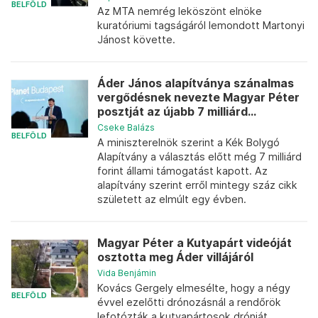
BELFÖLD
Az MTA nemrég leköszönt elnöke
kuratóriumi tagságáról lemondott Martonyi
Jánost követte.
Áder János alapítványa szánalmas
vergődésnek nevezte Magyar Péter
posztját az újabb 7 milliárd...
Cseke Balázs
BELFÖLD
A miniszterelnök szerint a Kék Bolygó
Alapítvány a választás előtt még 7 milliárd
forint állami támogatást kapott. Az
alapítvány szerint erről mintegy száz cikk
született az elmúlt egy évben.
Magyar Péter a Kutyapárt videóját
osztotta meg Áder villájáról
Vida Benjámin
Kovács Gergely elmesélte, hogy a négy
BELFÖLD
évvel ezelőtti drónozásnál a rendőrök
lefotózták a kutyapártosok drónját,