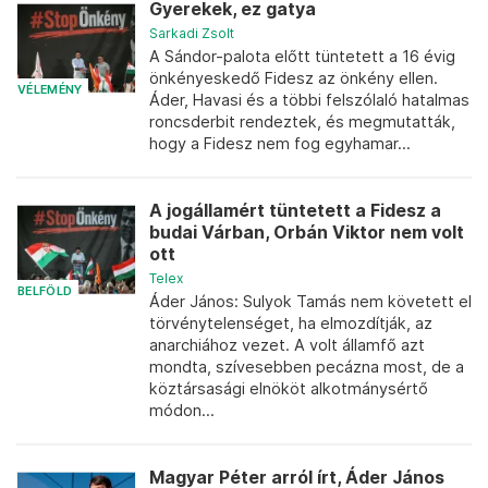
Gyerekek, ez gatya
Sarkadi Zsolt
A Sándor-palota előtt tüntetett a 16 évig
önkényeskedő Fidesz az önkény ellen.
VÉLEMÉNY
Áder, Havasi és a többi felszólaló hatalmas
roncsderbit rendeztek, és megmutatták,
hogy a Fidesz nem fog egyhamar...
A jogállamért tüntetett a Fidesz a
budai Várban, Orbán Viktor nem volt
ott
Telex
BELFÖLD
Áder János: Sulyok Tamás nem követett el
törvénytelenséget, ha elmozdítják, az
anarchiához vezet. A volt államfő azt
mondta, szívesebben pecázna most, de a
köztársasági elnököt alkotmánysértő
módon...
Magyar Péter arról írt, Áder János