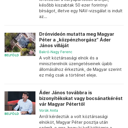
később kiszabtak 50 ezer forintnyi
bírságot, illetve egy NAV-vizsgálat is indult
az...
Drónvideón mutatta meg Magyar
Péter a „közpénzhorgász” Áder
János villáját
Bakró-Nagy Ferenc
BELFÖLD
A volt köztársasági elnök és a
miniszterelnök üzengetéseinek újabb
állomásához érkeztünk, de Magyar szerint
ez még csak a történet eleje.
Áder János továbbra is
bizonyítékokat vagy bocsánatkérést
vár Magyar Pétertől
Vorák Anita
BELFÖLD
Arról kérdeztük a volt köztársasági
elnököt, Magyar Péter posztja után
számít-e arra, hogy ki kell költöznie a