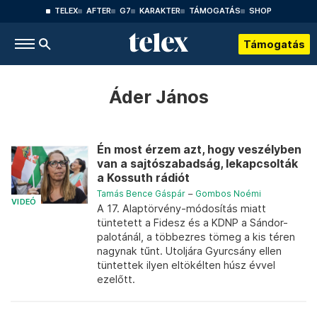
TELEX
AFTER
G7
KARAKTER
TÁMOGATÁS
SHOP
Támogatás
Áder János
Én most érzem azt, hogy veszélyben
van a sajtószabadság, lekapcsolták
a Kossuth rádiót
Tamás Bence Gáspár
–
Gombos Noémi
VIDEÓ
A 17. Alaptörvény-módosítás miatt
tüntetett a Fidesz és a KDNP a Sándor-
palotánál, a többezres tömeg a kis téren
nagynak tűnt. Utoljára Gyurcsány ellen
tüntettek ilyen eltökélten húsz évvel
ezelőtt.