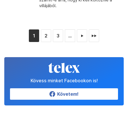
villájából.
1
2
3
...
►
►►
Kövess minket Facebookon is!
Követem!