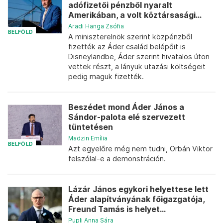
adófizetői pénzből nyaralt
Amerikában, a volt köztársasági...
Aradi Hanga Zsófia
BELFÖLD
A miniszterelnök szerint közpénzből
fizették az Áder család belépőit is
Disneylandbe, Áder szerint hivatalos úton
vettek részt, a lányuk utazási költségeit
pedig maguk fizették.
Beszédet mond Áder János a
Sándor-palota elé szervezett
tüntetésen
Madzin Emília
BELFÖLD
Azt egyelőre még nem tudni, Orbán Viktor
felszólal-e a demonstráción.
Lázár János egykori helyettese lett
Áder alapítványának főigazgatója,
Freund Tamás is helyet...
Pupli Anna Sára