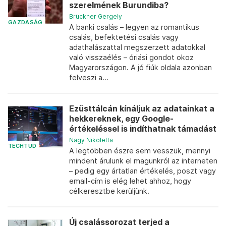
szerelmének Burundiba?
Brückner Gergely
GAZDASÁG
A banki csalás – legyen az romantikus
csalás, befektetési csalás vagy
adathalászattal megszerzett adatokkal
való visszaélés – óriási gondot okoz
Magyarországon. A jó fiúk oldala azonban
felveszi a...
Ezüsttálcán kínáljuk az adatainkat a
hekkereknek, egy Google-
értékeléssel is indíthatnak támadást
Nagy Nikoletta
TECHTUD
A legtöbben észre sem vesszük, mennyi
mindent árulunk el magunkról az interneten
– pedig egy ártatlan értékelés, poszt vagy
email-cím is elég lehet ahhoz, hogy
célkeresztbe kerüljünk.
Új csalássorozat terjed a