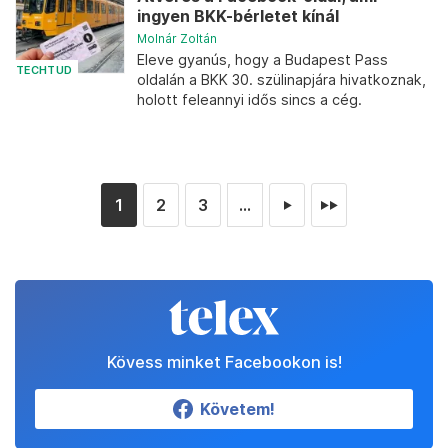
ingyen BKK-bérletet kínál
Molnár Zoltán
Eleve gyanús, hogy a Budapest Pass
TECHTUD
oldalán a BKK 30. szülinapjára hivatkoznak,
holott feleannyi idős sincs a cég.
1
2
3
...
►
►►
Kövess minket Facebookon is!
Követem!