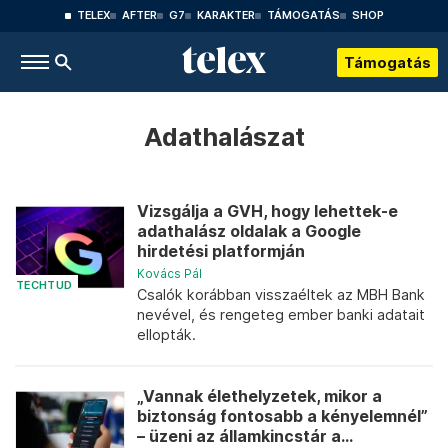
TELEX
AFTER
G7
KARAKTER
TÁMOGATÁS
SHOP
Támogatás
Adathalászat
Vizsgálja a GVH, hogy lehettek-e
adathalász oldalak a Google
hirdetési platformján
Kovács Pál
TECHTUD
Csalók korábban visszaéltek az MBH Bank
nevével, és rengeteg ember banki adatait
ellopták.
„Vannak élethelyzetek, mikor a
biztonság fontosabb a kényelemnél”
– üzeni az államkincstár a...