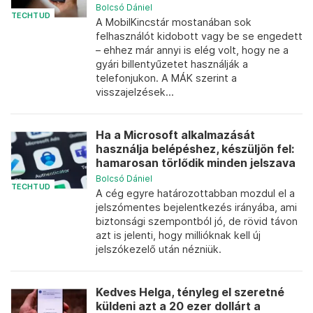
Bolcsó Dániel
TECHTUD
A MobilKincstár mostanában sok
felhasználót kidobott vagy be se engedett
– ehhez már annyi is elég volt, hogy ne a
gyári billentyűzetet használják a
telefonjukon. A MÁK szerint a
visszajelzések...
Ha a Microsoft alkalmazását
használja belépéshez, készüljön fel:
hamarosan törlődik minden jelszava
Bolcsó Dániel
TECHTUD
A cég egyre határozottabban mozdul el a
jelszómentes bejelentkezés irányába, ami
biztonsági szempontból jó, de rövid távon
azt is jelenti, hogy millióknak kell új
jelszókezelő után nézniük.
Kedves Helga, tényleg el szeretné
küldeni azt a 20 ezer dollárt a