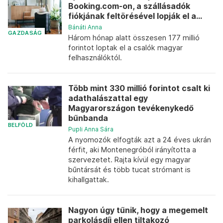
Booking.com-on, a szállásadók
fiókjának feltörésével lopják el a...
Bánáti Anna
GAZDASÁG
Három hónap alatt összesen 177 millió
forintot loptak el a csalók magyar
felhasználóktól.
Több mint 330 millió forintot csalt ki
adathalászattal egy
Magyarországon tevékenykedő
bűnbanda
BELFÖLD
Pupli Anna Sára
A nyomozók elfogták azt a 24 éves ukrán
férfit, aki Montenegróból irányította a
szervezetet. Rajta kívül egy magyar
bűntársát és több tucat strómant is
kihallgattak.
Nagyon úgy tűnik, hogy a megemelt
parkolásdíj ellen tiltakozó