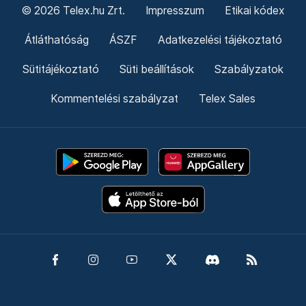
© 2026 Telex.hu Zrt.
Impresszum
Etikai kódex
Átláthatóság
ÁSZF
Adatkezelési tájékoztató
Sütitájékoztató
Süti beállítások
Szabályzatok
Kommentelési szabályzat
Telex Sales