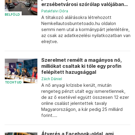
erzsébetvárosi szórólap valójában...
Patakfalvi Dóra
BELFÖLD
A tiltakozó aláírásokra létrehozott
Nemkellautosbuntetoado.hu oldalon
semmi nem utal a kormánypárt jelenlétére,
az csak az adatkezelési nyilatkozatban van
elrejtve.
Szerelmet remélt a magányos nő,
milliókat csaltak ki tőle egy profin
felépített hazugsággal
Zách Dániel
TECHTUD
A nő anyagi krízisbe került, miután
rengeteg pénzt utalt egy ismeretlennek,
de az ő esetével együtt összesen 12 ezer
online csalást jelentettek tavaly
Magyarországon, a kár pedig 25 milliárd
forint....
Átverés a Facebook-oldal, ami