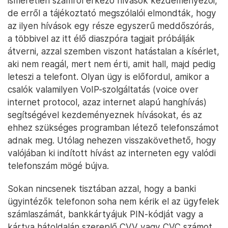
ismeretlen számról érkező hívások kezdeményezői,
de erről a tájékoztató megszólalói elmondták, hogy
az ilyen hívások egy része egyszerű meddőszórás,
a többivel az itt élő diaszpóra tagjait próbálják
átverni, azzal szemben viszont hatástalan a kísérlet,
aki nem reagál, mert nem érti, amit hall, majd pedig
leteszi a telefont. Olyan ügy is előfordul, amikor a
csalók valamilyen VoIP-szolgáltatás (voice over
internet protocol, azaz internet alapú hanghívás)
segítségével kezdeményeznek hívásokat, és az
ehhez szükséges programban létező telefonszámot
adnak meg. Utólag nehezen visszakövethető, hogy
valójában ki indított hívást az interneten egy valódi
telefonszám mögé bújva.
Sokan nincsenek tisztában azzal, hogy a banki
ügyintézők telefonon soha nem kérik el az ügyfelek
számlaszámát, bankkártyájuk PIN-kódját vagy a
kártya hátoldalán szereplő CVV vagy CVC számot,