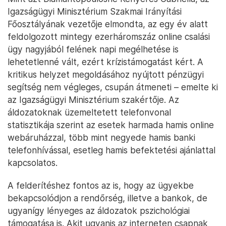
Igazságügyi Minisztérium Szakmai Irányítási
Főosztályának vezetője elmondta, az egy év alatt
feldolgozott mintegy ezerháromszáz online csalási
ügy nagyjából felének napi megélhetése is
lehetetlenné vált, ezért krízistámogatást kért. A
kritikus helyzet megoldásához nyújtott pénzügyi
segítség nem végleges, csupán átmeneti – emelte ki
az Igazságügyi Minisztérium szakértője. Az
áldozatoknak üzemeltetett telefonvonal
statisztikája szerint az esetek harmada hamis online
webáruházzal, több mint negyede hamis banki
telefonhívással, esetleg hamis befektetési ajánlattal
kapcsolatos.
A felderítéshez fontos az is, hogy az ügyekbe
bekapcsolódjon a rendőrség, illetve a bankok, de
ugyanígy lényeges az áldozatok pszichológiai
támogatása is. Akit ugyanis az interneten csapnak