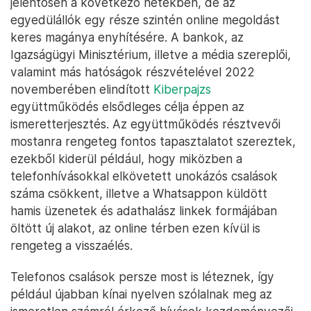
jelentősen a következő hetekben, de az
egyedülállók egy része szintén online megoldást
keres magánya enyhítésére. A bankok, az
Igazságügyi Minisztérium, illetve a média szereplői,
valamint más hatóságok részvételével 2022
novemberében elindított
Kiberpajzs
együttműködés elsődleges célja éppen az
ismeretterjesztés. Az együttműködés résztvevői
mostanra rengeteg fontos tapasztalatot szereztek,
ezekből kiderül például, hogy miközben a
telefonhívásokkal elkövetett unokázós csalások
száma csökkent, illetve a Whatsappon küldött
hamis üzenetek és adathalász linkek formájában
öltött új alakot, az online térben ezen kívül is
rengeteg a visszaélés.
Telefonos csalások persze most is léteznek, így
például újabban kínai nyelven szólalnak meg az