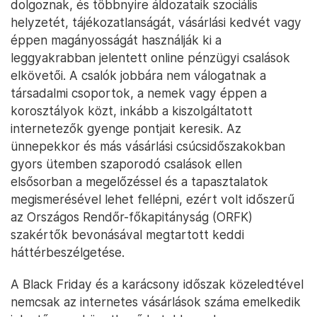
dolgoznak, és többnyire áldozataik szociális
helyzetét, tájékozatlanságát, vásárlási kedvét vagy
éppen magányosságát használják ki a
leggyakrabban jelentett online pénzügyi csalások
elkövetői. A csalók jobbára nem válogatnak a
társadalmi csoportok, a nemek vagy éppen a
korosztályok közt, inkább a kiszolgáltatott
internetezők gyenge pontjait keresik. Az
ünnepekkor és más vásárlási csúcsidőszakokban
gyors ütemben szaporodó csalások ellen
elsősorban a megelőzéssel és a tapasztalatok
megismerésével lehet fellépni, ezért volt időszerű
az Országos Rendőr-főkapitányság (ORFK)
szakértők bevonásával megtartott keddi
háttérbeszélgetése.
A Black Friday és a karácsony időszak közeledtével
nemcsak az internetes vásárlások száma emelkedik