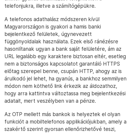
telefonjukra, illetve a számítógépükre.
A telefonos adathalász módszeren kívül
Magyarországon is gyakori a hamis banki
bejelentkező felületek, úgynevezett
függönyoldalak használata. Ezek első ránézésre
hasonlítanak ugyan a bank saját felületére, ám az
URL legalább egy karaktere biztosan eltér, esetleg
nem a biztonságos kapcsolatot garantáló HTTPS
előtag szerepel benne, csupán HTTP, ahogy az is
árulkodó jel lehet, ha gyanús, a bankhoz semmilyen
módon nem köthető link érkezik az áldozathoz,
hogy arra kattintva változtassa meg bejelentkezési
adatait, mert veszélyben van a pénze.
Az OTP mellett más bankok is helyeztek el olyan
funkciót a mobiltelefonos applikációjukban, amely a
szakértő szerint gyorsan ellenőrizhetővé teszi,