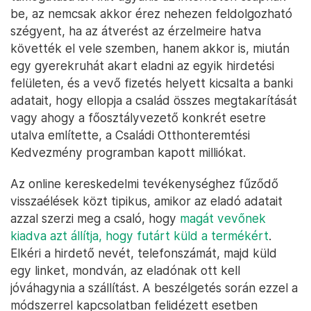
be, az nemcsak akkor érez nehezen feldolgozható
szégyent, ha az átverést az érzelmeire hatva
követték el vele szemben, hanem akkor is, miután
egy gyerekruhát akart eladni az egyik hirdetési
felületen, és a vevő fizetés helyett kicsalta a banki
adatait, hogy ellopja a család összes megtakarítását
vagy ahogy a főosztályvezető konkrét esetre
utalva említette, a Családi Otthonteremtési
Kedvezmény programban kapott milliókat.
Az online kereskedelmi tevékenységhez fűződő
visszaélések közt tipikus, amikor az eladó adatait
azzal szerzi meg a csaló, hogy
magát vevőnek
kiadva azt állítja, hogy futárt küld a termékért
.
Elkéri a hirdető nevét, telefonszámát, majd küld
egy linket, mondván, az eladónak ott kell
jóváhagynia a szállítást. A beszélgetés során ezzel a
módszerrel kapcsolatban felidézett esetben