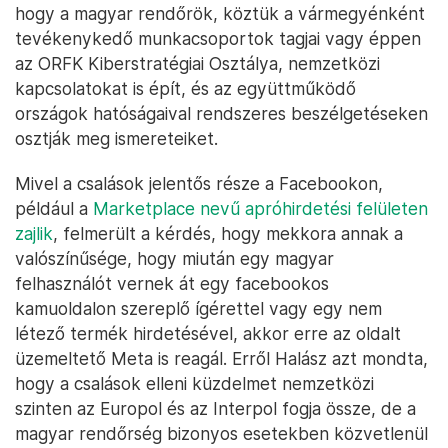
hogy a magyar rendőrök, köztük a vármegyénként
tevékenykedő munkacsoportok tagjai vagy éppen
az ORFK Kiberstratégiai Osztálya, nemzetközi
kapcsolatokat is épít, és az együttműködő
országok hatóságaival rendszeres beszélgetéseken
osztják meg ismereteiket.
Mivel a csalások jelentős része a Facebookon,
például a
Marketplace nevű apróhirdetési felületen
zajlik
, felmerült a kérdés, hogy mekkora annak a
valószínűsége, hogy miután egy magyar
felhasználót vernek át egy facebookos
kamuoldalon szereplő ígérettel vagy egy nem
létező termék hirdetésével, akkor erre az oldalt
üzemeltető Meta is reagál. Erről Halász azt mondta,
hogy a csalások elleni küzdelmet nemzetközi
szinten az Europol és az Interpol fogja össze, de a
magyar rendőrség bizonyos esetekben közvetlenül