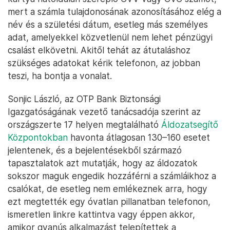
mert a számla tulajdonosának azonosításához elég a
név és a születési dátum, esetleg más személyes
adat, amelyekkel közvetlenül nem lehet pénzügyi
csalást elkövetni. Akitől tehát az átutaláshoz
szükséges adatokat kérik telefonon, az jobban
teszi, ha bontja a vonalat.
Sonjic László, az OTP Bank Biztonsági
Igazgatóságának vezető tanácsadója szerint az
országszerte 17 helyen megtalálható
Áldozatsegítő
Központokban
havonta átlagosan 130–160 esetet
jelentenek, és a bejelentésekből származó
tapasztalatok azt mutatják, hogy az áldozatok
sokszor maguk engedik hozzáférni a számláikhoz a
csalókat, de esetleg nem emlékeznek arra, hogy
ezt megtették egy óvatlan pillanatban telefonon,
ismeretlen linkre kattintva vagy éppen akkor,
amikor gyanús alkalmazást telepítettek a