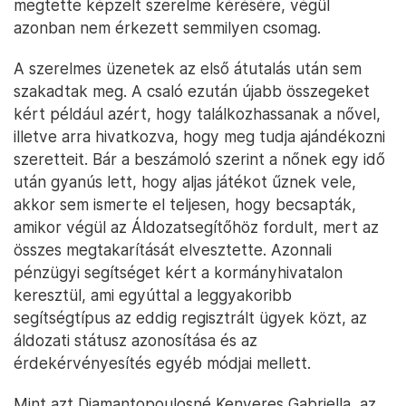
megtette képzelt szerelme kérésére, végül
azonban nem érkezett semmilyen csomag.
A szerelmes üzenetek az első átutalás után sem
szakadtak meg. A csaló ezután újabb összegeket
kért például azért, hogy találkozhassanak a nővel,
illetve arra hivatkozva, hogy meg tudja ajándékozni
szeretteit. Bár a beszámoló szerint a nőnek egy idő
után gyanús lett, hogy aljas játékot űznek vele,
akkor sem ismerte el teljesen, hogy becsapták,
amikor végül az Áldozatsegítőhöz fordult, mert az
összes megtakarítását elvesztette. Azonnali
pénzügyi segítséget kért a kormányhivatalon
keresztül, ami egyúttal a leggyakoribb
segítségtípus az eddig regisztrált ügyek közt, az
áldozati státusz azonosítása és az
érdekérvényesítés egyéb módjai mellett.
Mint azt Diamantopoulosné Kenyeres Gabriella, az