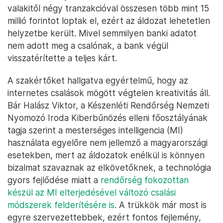
valakitől négy tranzakcióval összesen több mint 15
millió forintot loptak el, ezért az áldozat lehetetlen
helyzetbe került. Mivel semmilyen banki adatot
nem adott meg a csalónak, a bank végül
visszatérítette a teljes kárt.
A szakértőket hallgatva egyértelmű, hogy az
internetes csalások mögött végtelen kreativitás áll.
Bár Halász Viktor, a Készenléti Rendőrség Nemzeti
Nyomozó Iroda Kiberbűnözés elleni főosztályának
tagja szerint a mesterséges intelligencia (MI)
használata egyelőre nem jellemző a magyarországi
esetekben, mert az áldozatok enélkül is könnyen
bizalmat szavaznak az elkövetőknek, a technológia
gyors fejlődése miatt a
rendőrség fokozottan
készül az MI elterjedésével változó csalási
módszerek felderítésére is
. A trükkök már most is
egyre szervezettebbek, ezért fontos fejlemény,