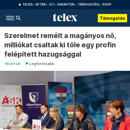
TELEX
AFTER
G7
KARAKTER
TÁMOGATÁS
SHOP
Támogatás
Szerelmet remélt a magányos nő,
milliókat csaltak ki tőle egy profin
felépített hazugsággal
Legfontosabb
TECHTUD