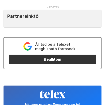
Partnereinktől
Állítsd be a Telexet
megbízható forrásnak!
Beállítom
Kövess minket Facebookon is!