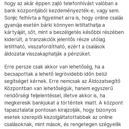
hogy az akár éppen zajló telefonhívást valóban a
bank központjából kezdeményezték-e, vagy sem.
Sonjic felhívta a figyelmet arra is, hogy online csalás
gyanúja esetén bárki könnyen letiltathatja a
kártyáját, sőt, mint a beszélgetés későbbi részében
kiderült, a tranzakciók jelentős része utólag
letiltható, visszafordítható, ezért a csalások
áldozatai visszakaphatják a pénzüket.
Erre persze csak akkor van lehetőség, ha a
becsapottak a lehető legrövidebb időn belül
segítséget kérnek. Erre nemcsak az Áldozatsegítő
Központban van lehetőségük, hanem egyszerű
rendőrségi feljelentéssel, illetve akkor is, ha
megkeresik bankjukat a történtek miatt. A központ
tapasztalatai pontosan kirajzolják, hogy bizonyos
esetek szereplői kiszolgáltatottabbak az online
csalásoknak, mint mások, és rengetegen szégyellik