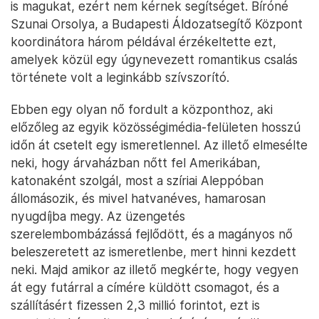
is magukat, ezért nem kérnek segítséget. Bíróné
Szunai Orsolya, a Budapesti Áldozatsegítő Központ
koordinátora három példával érzékeltette ezt,
amelyek közül egy úgynevezett romantikus csalás
története volt a leginkább szívszorító.
Ebben egy olyan nő fordult a központhoz, aki
előzőleg az egyik közösségimédia-felületen hosszú
időn át csetelt egy ismeretlennel. Az illető elmesélte
neki, hogy árvaházban nőtt fel Amerikában,
katonaként szolgál, most a szíriai Aleppóban
állomásozik, és mivel hatvanéves, hamarosan
nyugdíjba megy. Az üzengetés
szerelembombázássá fejlődött, és a magányos nő
beleszeretett az ismeretlenbe, mert hinni kezdett
neki. Majd amikor az illető megkérte, hogy vegyen
át egy futárral a címére küldött csomagot, és a
szállításért fizessen 2,3 millió forintot, ezt is