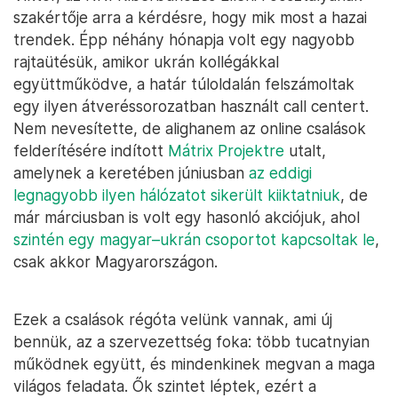
szakértője arra a kérdésre, hogy mik most a hazai
trendek. Épp néhány hónapja volt egy nagyobb
rajtaütésük, amikor ukrán kollégákkal
együttműködve, a határ túloldalán felszámoltak
egy ilyen átveréssorozatban használt call centert.
Nem nevesítette, de alighanem az online csalások
felderítésére indított
Mátrix Projektre
utalt,
amelynek a keretében júniusban
az eddigi
legnagyobb ilyen hálózatot sikerült kiiktatniuk
, de
már márciusban is volt egy hasonló akciójuk, ahol
szintén egy magyar–ukrán csoportot kapcsoltak le
,
csak akkor Magyarországon.
Ezek a csalások régóta velünk vannak, ami új
bennük, az a szervezettség foka: több tucatnyian
működnek együtt, és mindenkinek megvan a maga
világos feladata. Ők szintet léptek, ezért a