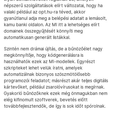
népszerű szolgáltatások elírt változatai, hogy ha
valaki például az opt.hu-ra téved, akkor
gyanútlanul adja meg a belépési adatait a lemásolt,
kamu banki oldalon. Az MI itt a lehetséges elírt
domainek összegyűjtését könnyíti meg
automatikusan generált listákkal.
Szintén nem drámai újítás, de a bűnözőélet nagy
megkönnyítője, hogy kódgenerálásra is
használhatók ezek az MI-modellek. Egyrészt
szkripteket lehet velük íratni, amelyek
automatizálnak bizonyos szöszmötölősebb
programozói feladatot; másrészt akár teljes digitális
kártevőket, például zsarolóvírusokat is megírnak.
Gyakorló bűnözőknek ezek még önmagukban nem
elég kifinomult szoftverek, bevetés előtt
továbbfejlesztendők, de így is sok időt spórolnak.