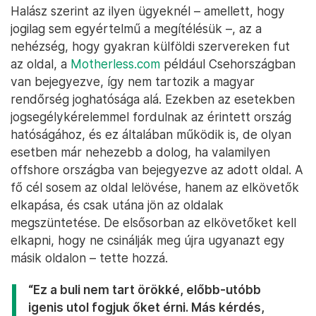
Halász szerint az ilyen ügyeknél – amellett, hogy
jogilag sem egyértelmű a megítélésük –, az a
nehézség, hogy gyakran külföldi szervereken fut
az oldal, a
Motherless.com
például Csehországban
van bejegyezve, így nem tartozik a magyar
rendőrség joghatósága alá. Ezekben az esetekben
jogsegélykérelemmel fordulnak az érintett ország
hatóságához, és ez általában működik is, de olyan
esetben már nehezebb a dolog, ha valamilyen
offshore országba van bejegyezve az adott oldal. A
fő cél sosem az oldal lelövése, hanem az elkövetők
elkapása, és csak utána jön az oldalak
megszüntetése. De elsősorban az elkövetőket kell
elkapni, hogy ne csinálják meg újra ugyanazt egy
másik oldalon – tette hozzá.
“Ez a buli nem tart örökké, előbb-utóbb
igenis utol fogjuk őket érni. Más kérdés,