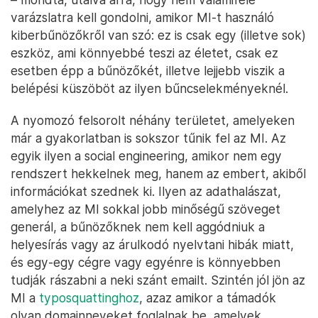
varázslatra kell gondolni, amikor MI-t használó
kiberbűnözőkről van szó: ez is csak egy (illetve sok)
eszköz, ami könnyebbé teszi az életet, csak ez
esetben épp a bűnözőkét, illetve lejjebb viszik a
belépési küszöböt az ilyen bűncselekményeknél.
A nyomozó felsorolt néhány területet, amelyeken
már a gyakorlatban is sokszor tűnik fel az MI. Az
egyik ilyen a social engineering, amikor nem egy
rendszert hekkelnek meg, hanem az embert, akiből
információkat szednek ki. Ilyen az adathalászat,
amelyhez az MI sokkal jobb minőségű szöveget
generál, a bűnözőknek nem kell aggódniuk a
helyesírás vagy az árulkodó nyelvtani hibák miatt,
és egy-egy cégre vagy egyénre is könnyebben
tudják rászabni a neki szánt emailt. Szintén jól jön az
MI a
typosquattinghoz
, azaz amikor a támadók
olyan domainneveket foglalnak be, amelyek