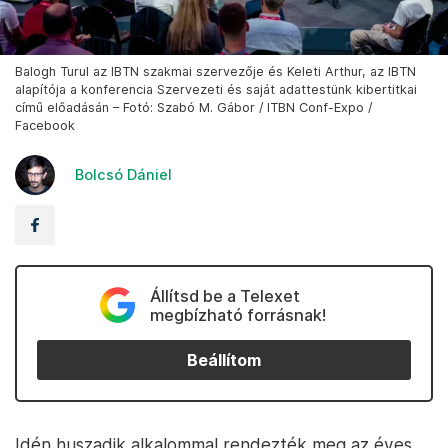
Balogh Turul az IBTN szakmai szervezője és Keleti Arthur, az IBTN
alapítója a konferencia Szervezeti és saját adattestünk kibertitkai
című előadásán – Fotó: Szabó M. Gábor / ITBN Conf-Expo /
Facebook
Bolcsó Dániel
Állítsd be a Telexet
megbízható forrásnak!
Beállítom
Idén huszadik alkalommal rendezték meg az éves