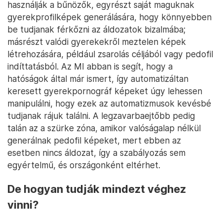
használják a bűnözők, egyrészt saját maguknak
gyerekprofilképek generálására, hogy könnyebben
be tudjanak férkőzni az áldozatok bizalmába;
másrészt valódi gyerekekről meztelen képek
létrehozására, például zsarolás céljából vagy pedofil
indíttatásból. Az MI abban is segít, hogy a
hatóságok által már ismert, így automatizáltan
keresett gyerekpornográf képeket úgy lehessen
manipulálni, hogy ezek az automatizmusok kevésbé
tudjanak rájuk találni. A legzavarbaejtőbb pedig
talán az a szürke zóna, amikor valóságalap nélkül
generálnak pedofil képeket, mert ebben az
esetben nincs áldozat, így a szabályozás sem
egyértelmű, és országonként eltérhet.
De hogyan tudják mindezt véghez
vinni?