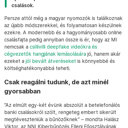
csalások.
Persze attól még a magyar nyomozók is találkoznak
az újabb módszerekkel, és folyamatosan készülnek
ezekre. A modernebb és a hagyományosabb online
csalásfajta pedig annyiban össze is ér, hogy az MI
nemcsak a
csillivilli deepfake videókra és
cégvezetők hangjának lemásolására
jó, hanem akár
ezeket a
jól bevált átveréseket
is könnyebbé és
költséghatékonyabbá teheti.
Csak reagálni tudunk, de azt minél
gyorsabban
“Az elmúlt egy-két évünk abszolút a betelefonálós
banki csalásokról szólt, rengeteg embert sikerült
megtéveszteniük a bűnözőknek” – mondta Halász
Viktor, az NNI Kiberbűnözés Elleni Főosztályának