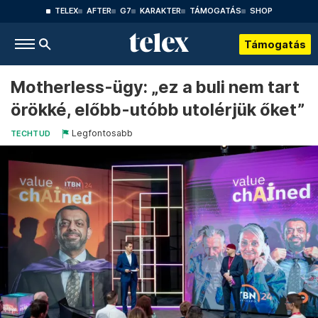
TELEX
AFTER
G7
KARAKTER
TÁMOGATÁS
SHOP
Támogatás
Motherless-ügy: „ez a buli nem tart
örökké, előbb-utóbb utolérjük őket”
Legfontosabb
TECHTUD