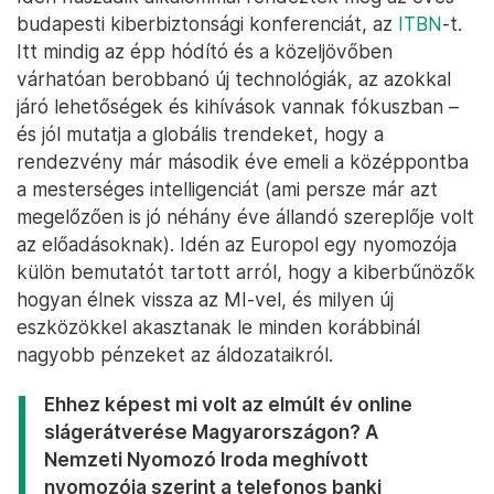
budapesti kiberbiztonsági konferenciát, az
ITBN
-t.
Itt mindig az épp hódító és a közeljövőben
várhatóan berobbanó új technológiák, az azokkal
járó lehetőségek és kihívások vannak fókuszban –
és jól mutatja a globális trendeket, hogy a
rendezvény már második éve emeli a középpontba
a mesterséges intelligenciát (ami persze már azt
megelőzően is jó néhány éve állandó szereplője volt
az előadásoknak). Idén az Europol egy nyomozója
külön bemutatót tartott arról, hogy a kiberbűnözők
hogyan élnek vissza az MI-vel, és milyen új
eszközökkel akasztanak le minden korábbinál
nagyobb pénzeket az áldozataikról.
Ehhez képest mi volt az elmúlt év online
slágerátverése Magyarországon? A
Nemzeti Nyomozó Iroda meghívott
nyomozója szerint a telefonos banki