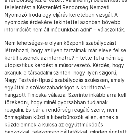
feljelentést a Készenléti Rendőrség Nemzeti
Nyomozó Iroda egy eljárás keretében vizsgál. A
nyomozás érdekére tekintettel azonban bővebb
információt nem áll módunkban adni” – válaszolták.
Nem lehetséges-e olyan központi szabályozást
létrehozni, hogy az ilyen tartalmak már eleve fel se
kerülhessenek az internetre? – tette fel a némileg
utópisztikus kérdést a műsorvezető. Kérdés, hogy
akarjuk-e társadalmi szinten, hogy ilyen szigorú,
Nagy Testvér-típusú szabályozás szülessen, amely
egyúttal a szólásszabadságot is korlátozná –
hangzott Timoska válasza. Szerinte inkább arra kell
törekedni, hogy minél gyorsabban tudjanak
reagálni. És bár a rendőrség reagáló szerv, nem
önmagában küzd a kiberbűnözők ellen, ennek a
küzdelemnek a kulcsa az együttműködés
bankokkal, telekomszolgáltatókkal, minden érintett