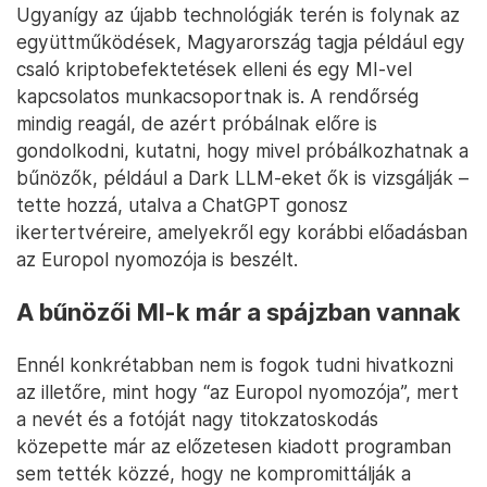
Ugyanígy az újabb technológiák terén is folynak az
együttműködések, Magyarország tagja például egy
csaló kriptobefektetések elleni és egy MI-vel
kapcsolatos munkacsoportnak is. A rendőrség
mindig reagál, de azért próbálnak előre is
gondolkodni, kutatni, hogy mivel próbálkozhatnak a
bűnözők, például a Dark LLM-eket ők is vizsgálják –
tette hozzá, utalva a ChatGPT gonosz
ikertertvéreire, amelyekről egy korábbi előadásban
az Europol nyomozója is beszélt.
A bűnözői MI-k már a spájzban vannak
Ennél konkrétabban nem is fogok tudni hivatkozni
az illetőre, mint hogy “az Europol nyomozója”, mert
a nevét és a fotóját nagy titokzatoskodás
közepette már az előzetesen kiadott programban
sem tették közzé, hogy ne kompromittálják a