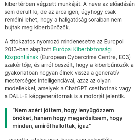
kibertérben végzett munkáját. A neve az előadásán
sem derült ki, de az arca igen, úgyhogy csak
remélni lehet, hogy a hallgatóság soraiban nem
bújtak meg kiberbűnözők.
A titokzatos nyomozó mindenesetre az Europol
2013-ban alapított
Európai Kiberbiztonsági
Központjának
(European Cybercrime Centre, EC3)
szakértője, és arról beszélt, hogy a kiberbűnözők a
gyakorlatban hogyan élnek vissza a generatív
mesterséges intelligenciával, azaz az olyan
modellekkel, amelyek a ChatGPT csetbotnak vagy
a DALL-E képgenerátornak is a motorját jelentik.
“Nem azért jöttem, hogy lenyűgözzem
önöket, hanem hogy megerősítsem, hogy
minden, amiről hallottak, igaz”
– mondta, utalva arra, hogy nem valamiféle