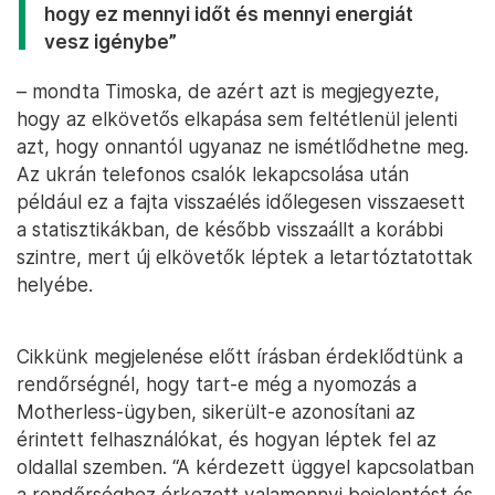
hogy ez mennyi időt és mennyi energiát
vesz igénybe”
– mondta Timoska, de azért azt is megjegyezte,
hogy az elkövetős elkapása sem feltétlenül jelenti
azt, hogy onnantól ugyanaz ne ismétlődhetne meg.
Az ukrán telefonos csalók lekapcsolása után
például ez a fajta visszaélés időlegesen visszaesett
a statisztikákban, de később visszaállt a korábbi
szintre, mert új elkövetők léptek a letartóztatottak
helyébe.
Cikkünk megjelenése előtt írásban érdeklődtünk a
rendőrségnél, hogy tart-e még a nyomozás a
Motherless-ügyben, sikerült-e azonosítani az
érintett felhasználókat, és hogyan léptek fel az
oldallal szemben. “A kérdezett üggyel kapcsolatban
a rendőrséghez érkezett valamennyi bejelentést és