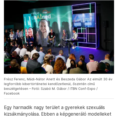
Frész Ferenc, Mádi-Nátor Anett és Beszeda Gábor Az elmúlt 30 év
legforróbb kibertörténetei kendőzetlenül, őszintén című
beszélgetésen – Fotó: Szabó M. Gábor / ITBN Conf-Expo /
Facebook
Egy harmadik nagy terület a gyerekek szexuális
kizsákmányolása. Ebben a képgeneráló modelleket