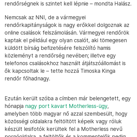
rendőrségnek is szintet kell lépnie – mondta Halász.
Nemcsak az NNI, de a vármegyei
rendőrkapitányságok is nagy erőkkel dolgoznak az
online csalások felszámolásán. Vármegyei rendőrök
kaptak el például egy olyan csalót, aki tömegesen
küldött bírság befizetésére felszólító hamis
közleményt a rendőrség nevében; illetve egy
telefonos csalásokhoz használt átjátszóállomást is
ők kapcsoltak le – tette hozzá Timoska Kinga
rendőr főhadnagy.
Ezután került szóba a címben már belengetett, egy
hónapja
nagy port kavart Motherless-ügy
,
amelyben több magyar nő azzal szembesült, hogy
közösségi oldalakra feltöltött képeik vagy róluk
készült lesifotók kerültek fel a Motherless nevű
pornóoldalra, a feltöltők és a kommentelők pedig