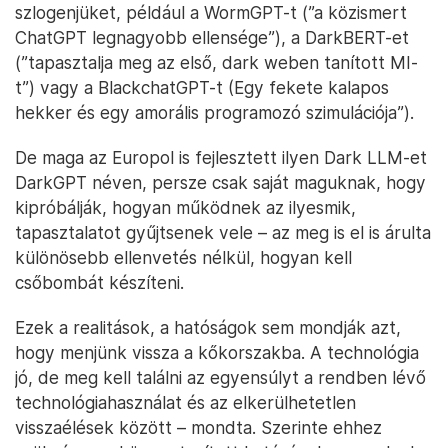
szlogenjüket, például a WormGPT-t (”a közismert
ChatGPT legnagyobb ellensége”), a DarkBERT-et
(”tapasztalja meg az első, dark weben tanított MI-
t”) vagy a BlackchatGPT-t (Egy fekete kalapos
hekker és egy amorális programozó szimulációja”).
De maga az Europol is fejlesztett ilyen Dark LLM-et
DarkGPT néven, persze csak saját maguknak, hogy
kipróbálják, hogyan működnek az ilyesmik,
tapasztalatot gyűjtsenek vele – az meg is el is árulta
különösebb ellenvetés nélkül, hogyan kell
csőbombát készíteni.
Ezek a realitások, a hatóságok sem mondják azt,
hogy menjünk vissza a kőkorszakba. A technológia
jó, de meg kell találni az egyensúlyt a rendben lévő
technológiahasználat és az elkerülhetetlen
visszaélések között – mondta. Szerinte ehhez