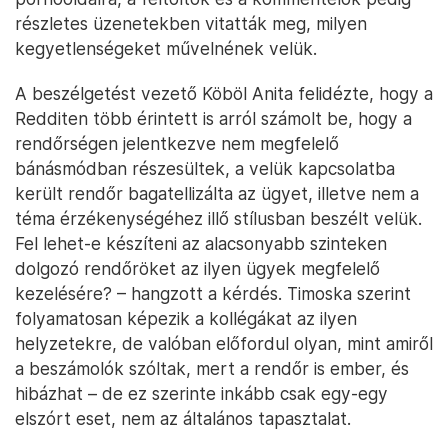
részletes üzenetekben vitatták meg, milyen
kegyetlenségeket művelnének velük.
A beszélgetést vezető Köböl Anita felidézte, hogy a
Redditen több érintett is arról számolt be, hogy a
rendőrségen jelentkezve nem megfelelő
bánásmódban részesültek, a velük kapcsolatba
került rendőr bagatellizálta az ügyet, illetve nem a
téma érzékenységéhez illő stílusban beszélt velük.
Fel lehet-e készíteni az alacsonyabb szinteken
dolgozó rendőröket az ilyen ügyek megfelelő
kezelésére? – hangzott a kérdés. Timoska szerint
folyamatosan képezik a kollégákat az ilyen
helyzetekre, de valóban előfordul olyan, mint amiről
a beszámolók szóltak, mert a rendőr is ember, és
hibázhat – de ez szerinte inkább csak egy-egy
elszórt eset, nem az általános tapasztalat.