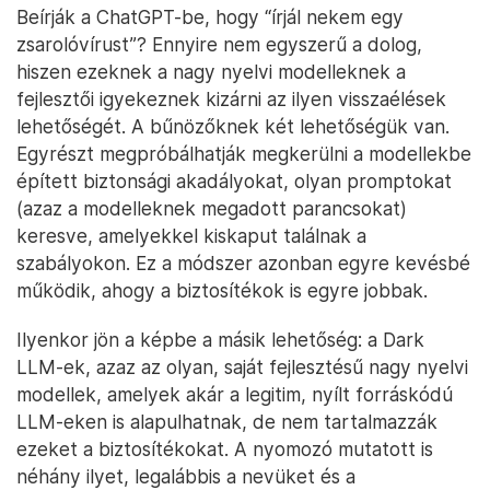
Beírják a ChatGPT-be, hogy “írjál nekem egy
zsarolóvírust”? Ennyire nem egyszerű a dolog,
hiszen ezeknek a nagy nyelvi modelleknek a
fejlesztői igyekeznek kizárni az ilyen visszaélések
lehetőségét. A bűnözőknek két lehetőségük van.
Egyrészt megpróbálhatják megkerülni a modellekbe
épített biztonsági akadályokat, olyan promptokat
(azaz a modelleknek megadott parancsokat)
keresve, amelyekkel kiskaput találnak a
szabályokon. Ez a módszer azonban egyre kevésbé
működik, ahogy a biztosítékok is egyre jobbak.
Ilyenkor jön a képbe a másik lehetőség: a Dark
LLM-ek, azaz az olyan, saját fejlesztésű nagy nyelvi
modellek, amelyek akár a legitim, nyílt forráskódú
LLM-eken is alapulhatnak, de nem tartalmazzák
ezeket a biztosítékokat. A nyomozó mutatott is
néhány ilyet, legalábbis a nevüket és a