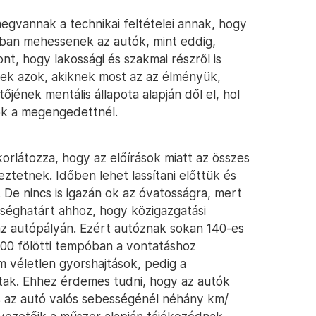
egvannak a technikai feltételei annak, hogy
ban mehessenek az autók, mint eddig,
nt, hogy lakossági és szakmai részről is
tnek azok, akiknek most az az élményük,
őjének mentális állapota alapján dől el, hol
k a megengedettnél.
rlátozza, hogy az előírások miatt az összes
ztetnek. Időben lehet lassítani előttük és
 De nincs is igazán ok az óvatosságra, mert
sséghatárt ahhoz, hogy közigazgatási
 az autópályán. Ezért autóznak sokan 140-es
100 fölötti tempóban a vontatáshoz
 véletlen gyorshajtások, pedig a
ak. Ehhez érdemes tudni, hogy az autók
is az autó valós sebességénél néhány km/