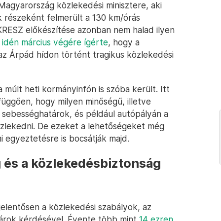
Magyarország közlekedési minisztere, aki
részeként felmerült a 130 km/órás
 KRESZ előkészítése azonban nem halad ilyen
g
idén március végére ígérte
, hogy a
 az Árpád hídon történt tragikus közlekedési
últ heti kormányinfón is szóba került. Itt
 függően, hogy milyen minőségű, illetve
a sebességhatárok, és például autópályán a
közlekedni. De ezeket a lehetőségeket még
mi egyeztetésre is bocsátják majd.
 és a közlekedésbiztonság
elentősen a közlekedési szabályok, az
tárok kérdésével. Évente több mint
14 ezren