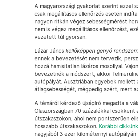
A magyarországi gyakorlat szerint ezzel 
csak megállításos ellenőrzés esetén indít
nagyon ritkán végez sebességmérést hord
nem is végez megállításos ellenőrzést, ezé
vezetett túl gyorsan.
Lázár János
kellőképpen
genyó rendszer
ennek a bevezetését nem tervezik, persze
hozzá hamisítatlan lázáros mosollyal. Vajon
bevezetnék a módszert, akkor felmerülne
autópályát. Ausztriában egyebek mellett 
átlagsebességét, mégpedig azért, mert 
A témáról kérdező újságíró megadta a vál
Olaszországban 70 százalékkal csökkent 
útszakaszokon, ahol nem pontszerűen ell
hosszabb útszakaszokon.
Korábbi cikkünk
nagyjából 3 ezer kilométernyi autópályán 