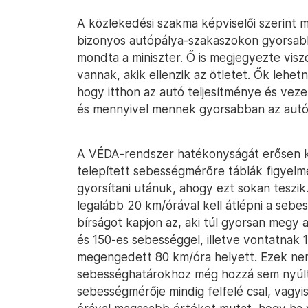
A közlekedési szakma képviselői szerint m
bizonyos autópálya-szakaszokon gyorsab
mondta a miniszter. Ő is megjegyezte viszo
vannak, akik ellenzik az ötletet. Ők lehe
hogy itthon az autó teljesítménye és vezet
és mennyivel mennek gyorsabban az autó
A VÉDA-rendszer hatékonyságát erősen ko
telepített sebességmérőre táblák figyelme
gyorsítani utánuk, ahogy ezt sokan teszik.
legalább 20 km/órával kell átlépni a sebe
bírságot kapjon az, aki túl gyorsan megy
és 150-es sebességgel, illetve vontatnak 
megengedett 80 km/óra helyett. Ezek nem
sebességhatárokhoz még hozzá sem nyúlt
sebességmérője mindig felfelé csal, vagy