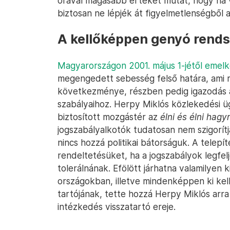
órával magasabb értéket mutat, hogy ha 
biztosan ne lépjék át figyelmetlenségből 
A kellőképpen genyó rends
Magyarországon 2001. május 1-jétől emel
megengedett sebesség felső határa, ami r
következménye, részben pedig igazodás 
szabályaihoz. Herpy Miklós közlekedési üg
biztosított mozgástér az
élni és élni hagy
jogszabályalkotók tudatosan nem szigorítj
nincs hozzá politikai bátorságuk. A telepí
rendeltetésüket, ha a jogszabályok legfe
tolerálnának. Efölött járhatna valamilyen
országokban, illetve mindenképpen ki kel
tartójának, tette hozzá Herpy Miklós arr
intézkedés visszatartó ereje.