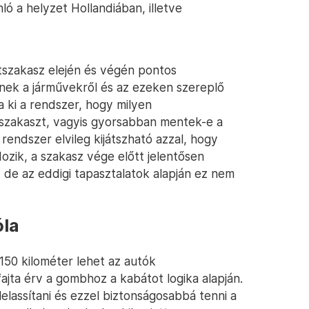
ó a helyzet Hollandiában, illetve
tszakasz elején és végén pontos
enek a járművekről és az ezeken szereplő
a ki a rendszer, hogy milyen
útszakaszt, vagyis gyorsabban mentek-e a
ndszer elvileg kijátszható azzal, hogy
dozik, a szakasz vége előtt jelentősen
 de az eddigi tapasztalatok alapján ez nem
óla
150 kilométer lehet az autók
yfajta érv a gombhoz a kabátot logika alapján.
elassítani és ezzel biztonságosabbá tenni a