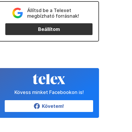
Állítsd be a Telexet
megbízható forrásnak!
Beállítom
Kövess minket Facebookon is!
Követem!