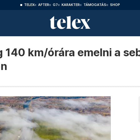
TELEX
AFTER
G7
KARAKTER
TÁMOGATÁS
SHOP
g 140 km/órára emelni a se
on