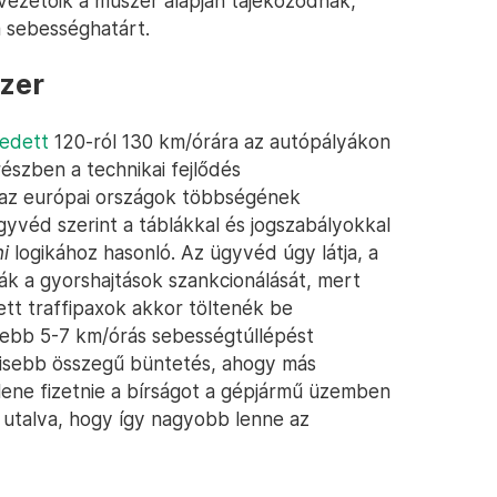
vezetőik a műszer alapján tájékozódnak,
a sebességhatárt.
zer
kedett
120-ról 130 km/órára az autópályákon
észben a technikai fejlődés
az európai országok többségének
yvéd szerint a táblákkal és jogszabályokkal
ni
logikához hasonló. Az ügyvéd úgy látja, a
ák a gyorshajtások szankcionálását, mert
tett traffipaxok akkor töltenék be
ljebb 5-7 km/órás sebességtúllépést
 kisebb összegű büntetés, ahogy más
lene fizetnie a bírságot a gépjármű üzemben
a utalva, hogy így nagyobb lenne az