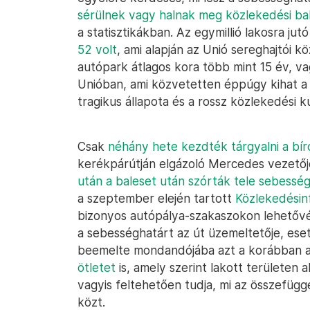
sérülnek vagy halnak meg közlekedési ba
a statisztikákban. Az egymillió lakosra jut
52 volt
, ami alapján az Unió sereghajtói 
autópark átlagos kora több mint 15 év, va
Unióban, ami közvetetten éppúgy kihat a 
tragikus állapota és a rossz közlekedési ku
Csak
néhány hete kezdték tárgyalni a bí
kerékpárútján elgázoló Mercedes vezető
után a baleset után szórták tele sebess
a szeptember elején tartott
Közlekedésin
bizonyos autópálya-szakaszokon lehetővé
a sebességhatárt az út üzemeltetője, ese
beemelte mondandójába azt a korábban 
ötletet
is, amely szerint lakott területen
vagyis feltehetően tudja, mi az összefüg
közt.