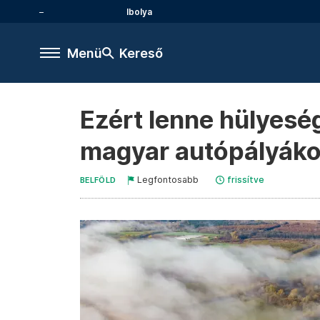
Ibolya
Menü
Kereső
Ezért lenne hülyesé
magyar autópályák
Legfontosabb
frissítve
BELFÖLD