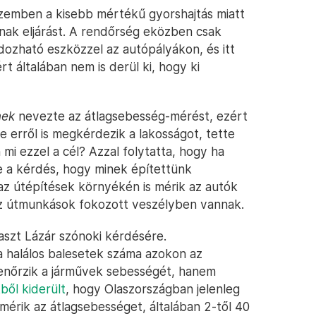
szemben a kisebb mértékű gyorshajtás miatt
anak eljárást. A rendőrség eközben csak
ozható eszközzel az autópályákon, és itt
rt általában nem is derül ki, hogy ki
nek
nevezte az átlagsebesség-mérést, ezért
 erről is megkérdezik a lakosságot, tette
 mi ezzel a cél? Azzal folytatta, hogy ha
 a kérdés, hogy minek építettünk
az útépítések környékén is mérik az autók
az útmunkások fokozott veszélyben vannak.
aszt Lázár szónoki kérdésére.
a halálos balesetek száma azokon az
enőrzik a járművek sebességét, hanem
ből kiderült
, hogy Olaszországban jelenleg
mérik az átlagsebességet, általában 2-től 40