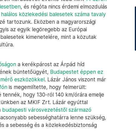
lesetben
, és régóta nincs érdemi elmozdulás
ó
halálos közlekedési balesetek száma tavaly
közé tartozunk. Eközben a magyarországi
gyis az egyik legöregebb az Európai
balesetek kimenetelére, mint a közutak
ltúra.
róságon
a kerékpárost az Árpád híd
jének büntetőügyét,
Budapestet éppen ez
égmérő eszközökkel
. Lázár János viszont már
fón
is megemlítette, hogy felmerült:
 tennék, hogy 130-ról 140 km/órára emelje
tünkben az MKIF Zrt. Lázár egyúttal
a
budapesti városvezetéstől származó
 alacsonyabb sebességhatárra lenne szükség,
gés a sebesség és a közlekedésbiztonság