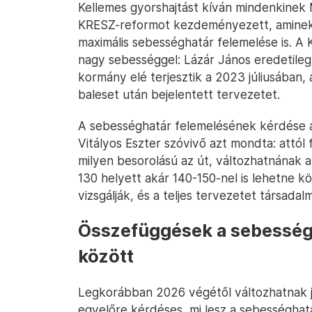
Kellemes gyorshajtást kíván mindenkinek 
KRESZ-reformot kezdeményezett, aminek 
maximális sebességhatár felemelése is. A
nagy sebességgel: Lázár János eredetile
kormány elé terjesztik a 2023 júliusában,
baleset után bejelentett tervezetet.
A sebességhatár felemelésének kérdése a m
Vitályos Eszter szóvivő azt mondta: attól
milyen besorolású az út, változhatnának 
130 helyett akár 140-150-nel is lehetne 
vizsgálják, és a teljes tervezetet társadal
Összefüggések a sebesség
között
Legkorábban 2026 végétől változhatnak j
egyelőre kérdéses, mi lesz a sebességha