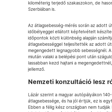
kilométerig terjedő szakaszokon, de hasonl
Szerbiában is.
Az átlagsebesség-mérés során az adott ú
időbélyeggel ellátott képfelvételt készít
időpontok közti különbség alapján számítj
átlagsebességgel teljesítették az adott 
megengedett legnagyobb sebességnél. A re
miután valaki a belépési pont után szágul
lassabban kezd hajtani a megengedettnél,
jellemző.
Nemzeti konzultáció lesz r
Lázár szerint a magyar autópályákon 140-
átlagsebessége, és ha jól értjük, ez is eg
Ebben a félig kész országban nem tudják l