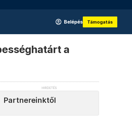
Belépés
Támogatás
bességhatárt a
Partnereinktől