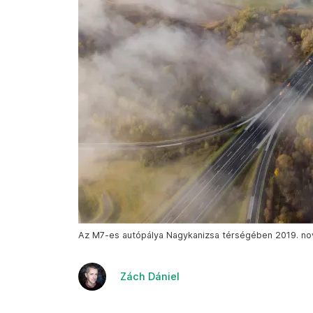
Az M7-es autópálya Nagykanizsa térségében 2019. nov
Zách Dániel