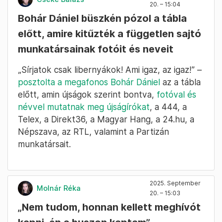
digitális polgári körök szombati nagygyűlése,
amin a kormány támogatói „továbbképzést
kapnak uszításból és gyűlöletkeltésből”.
Magyar Péterék a DPK-gyűléssel egy időben
kórházjárást szervezett
, amin a tiszás
aktivisták országszerte 87 kórházhoz
vittek/visznek el fertőtlenítőszereket, higiéniai
termékeket és játékokat.
2025. September
Cseke Balázs
20. – 15:04
Bohár Dániel büszkén pózol a tábla
előtt, amire kitűzték a független sajtó
munkatársainak fotóit és neveit
„Sírjatok csak libernyákok! Ami igaz, az igaz!” –
posztolta a megafonos Bohár Dániel
az a tábla
előtt, amin újságok szerint bontva,
fotóval és