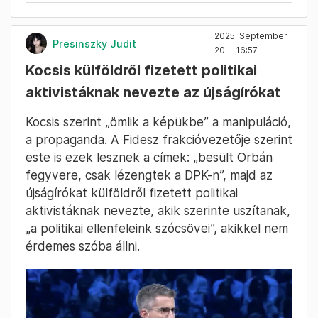
2025. September
Presinszky Judit
20. – 16:57
Kocsis külföldről fizetett politikai
aktivistáknak nevezte az újságírókat
Kocsis szerint „ömlik a képükbe” a manipuláció,
a propaganda. A Fidesz frakcióvezetője szerint
este is ezek lesznek a címek: „besült Orbán
fegyvere, csak lézengtek a DPK-n”, majd az
újságírókat külföldről fizetett politikai
aktivistáknak nevezte, akik szerinte uszítanak,
„a politikai ellenfeleink szócsövei”, akikkel nem
érdemes szóba állni.