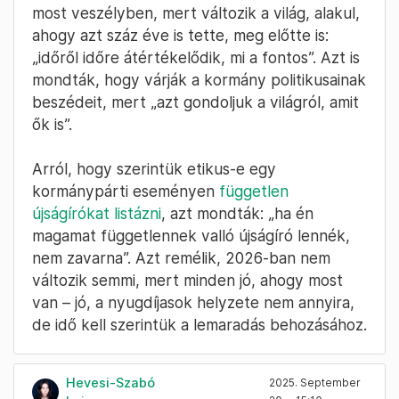
„A nyugdíjasok helyzete olyan, amilyen a
dolgozók helyzete, le van Magyarország
maradva Nyugat-Európától, de ez Mátyás
király óta így van” – mondta két idősebb nő,
akik a DPK találkozójára jöttek. Hozzátették,
ők azért jöttek el, mert „közéjük tartoznak”,
vagyis a hagyományos értékrendet képviselők
közé.
Szerintük „a fehér emberek” értékrendje van
most veszélyben, mert változik a világ, alakul,
ahogy azt száz éve is tette, meg előtte is:
„időről időre átértékelődik, mi a fontos”. Azt is
mondták, hogy várják a kormány politikusainak
beszédeit, mert „azt gondoljuk a világról, amit
ők is”.
Arról, hogy szerintük etikus-e egy