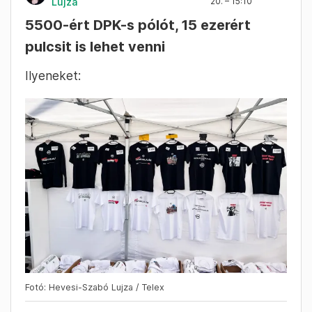
kormánypárti eseményen
független
újságírókat listázni
, azt mondták: „ha én
magamat függetlennek valló újságíró lennék,
nem zavarna”. Azt remélik, 2026-ban nem
változik semmi, mert minden jó, ahogy most
van – jó, a nyugdíjasok helyzete nem annyira,
de idő kell szerintük a lemaradás behozásához.
Hevesi-Szabó
2025. September
Lujza
20. – 15:10
5500-ért DPK-s pólót, 15 ezerért
pulcsit is lehet venni
Ilyeneket: