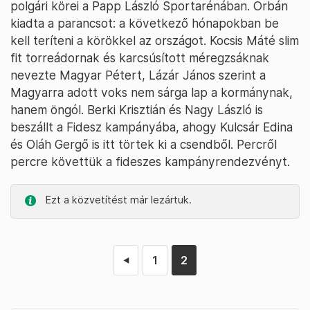
polgári körei a Papp László Sportarénában. Orbán
kiadta a parancsot: a következő hónapokban be
kell teríteni a körökkel az országot. Kocsis Máté slim
fit torreádornak és karcsúsított méregzsáknak
nevezte Magyar Pétert, Lázár János szerint a
Magyarra adott voks nem sárga lap a kormánynak,
hanem öngól. Berki Krisztián és Nagy László is
beszállt a Fidesz kampányába, ahogy Kulcsár Edina
és Oláh Gergő is itt törtek ki a csendből. Percről
percre követtük a fideszes kampányrendezvényt.
Ezt a közvetítést már lezártuk.
1
2
◄