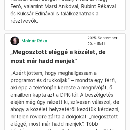
„Országépítő gondolatai nem csak azoknak
lehetnek, akik politizálnak” –
mondta Szabó
Zsófi, a TV2 műsorvezetője
a szombati DPK
gyűlésről a TV2-ben. Rákay Philip és ő lesz a
színpadi programok műsorvezetője.
Az elmúlt napokban az is kiderült, hogy
16
órától beszédet mond
Orbán Viktor, Lázár
János és Kocsis Máté, de fellép Demjén
Ferenc, Oláh Gergő, Pataky Attila és Nagy
Feró, valamint Marsi Anikóval, Rubint Rékával
és Kulcsár Edinával is találkozhatnak a
résztvevők.
2025. September
Molnár Réka
20. – 15:41
„Megosztott eléggé a közélet, de