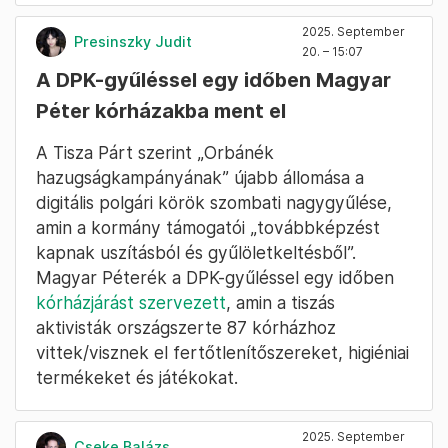
Fotó: Hevesi-Szabó Lujza / Telex
2025. September
Presinszky Judit
20. – 15:07
A DPK-gyűléssel egy időben Magyar
Péter kórházakba ment el
A Tisza Párt szerint „Orbánék
hazugságkampányának” újabb állomása a