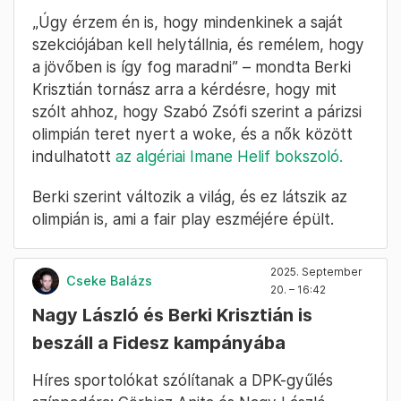
„Úgy érzem én is, hogy mindenkinek a saját
szekciójában kell helytállnia, és remélem, hogy
a jövőben is így fog maradni” – mondta Berki
Krisztián tornász arra a kérdésre, hogy mit
szólt ahhoz, hogy Szabó Zsófi szerint a párizsi
olimpián teret nyert a woke, és a nők között
indulhatott
az algériai Imane Helif bokszoló.
Berki szerint változik a világ, és ez látszik az
olimpián is, ami a fair play eszméjére épült.
2025. September
Cseke Balázs
20. – 16:42
Nagy László és Berki Krisztián is
beszáll a Fidesz kampányába
Híres sportolókat szólítanak a DPK-gyűlés