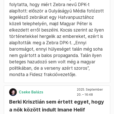
folytatta, hogy miért Zebra nevű DPK-t
alapított: először a Gulyáságyú Média fotózott
legelésző zebrákat egy Hatvanpusztához
közeli telephelyén, majd Magyar Péter is
elkezdett erről beszélni. Kocsis szerint az ilyen
történetekkel hergelik az embereket, ezért is
alapították meg a Zebra DPK-t. „Ennyi
baromságot, ennyi hülyeséget talán még soha
nem gyártott a balos propaganda. Talán ilyen
beteges hazudozó sem volt még a magyar
politikában, de a verseny azért szoros”,
mondta a Fidesz frakcióvezetője.
2025. September
Cseke Balázs
20. – 16:48
Berki Krisztián sem értett egyet, hogy
a nők között indult Imane Helif