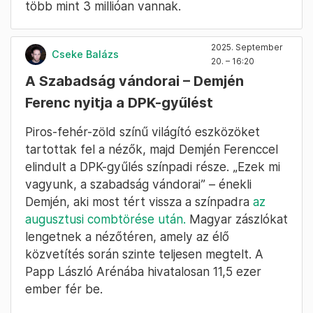
több mint 3 millióan vannak.
2025. September
Cseke Balázs
20. – 16:20
A Szabadság vándorai – Demjén
Ferenc nyitja a DPK-gyűlést
Piros-fehér-zöld színű világító eszközöket
tartottak fel a nézők, majd Demjén Ferenccel
elindult a DPK-gyűlés színpadi része. „Ezek mi
vagyunk, a szabadság vándorai” – énekli
Demjén, aki most tért vissza a színpadra
az
augusztusi combtörése után.
Magyar zászlókat
lengetnek a nézőtéren, amely az élő
közvetítés során szinte teljesen megtelt. A
Papp László Arénába hivatalosan 11,5 ezer
ember fér be.