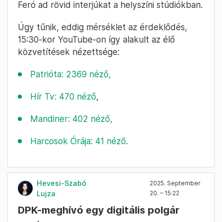
2025. September
Cseke Balázs
20. – 15:35
Fullba nyomják a közvetítéseket, de
alig van néző
Élő közvetítéssel jelentkezik a Papp László
Sportarénából az összes fideszes
propagandacsatorna. Mások mellett Kubatov
Gábor, Kocsis Máté, Menczer Tamás, Nagy
Feró ad rövid interjúkat a helyszíni stúdiókban.
Úgy tűnik, eddig mérséklet az érdeklődés,
15:30-kor YouTube-on így alakult az élő
közvetítések nézettsége:
Patrióta: 2369 néző,
Hír Tv: 470 néző
,