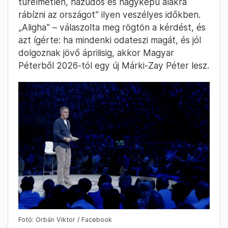
türelmetlen, hazudós és nagyképű alakra
rábízni az országot” ilyen veszélyes időkben.
„Aligha” – válaszolta meg rögtön a kérdést, és
azt ígérte: ha mindenki odateszi magát, és jól
dolgoznak jövő áprilisig, akkor Magyar
Péterből 2026-tól egy új Márki-Zay Péter lesz.
Fotó: Orbán Viktor / Facebook