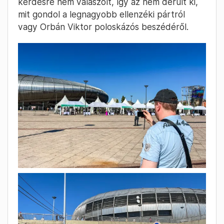
most már hadd menjek”
„Azért jöttem, hogy meghallgassam a
programot és drukkoljak” – mondta egy férfi,
aki épp a telefonján kereste a meghívóját, ő
emailben kapta azt a DPK-tól. A beszélgetés
elején még úgy nézett ki, szívesen válaszol, de
ahogy a közélet helyzetéről kezdtük kérdezni,
hirtelen rövidre zárta a dolgokat: „megosztott
eléggé, most már hadd menjek”. Több
kérdésre nem válaszolt, így az nem derült ki,
mit gondol a legnagyobb ellenzéki pártról
vagy Orbán Viktor poloskázós beszédéről.