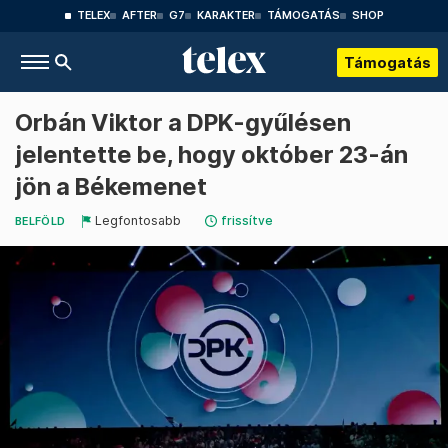
TELEX
AFTER
G7
KARAKTER
TÁMOGATÁS
SHOP
Támogatás
Orbán Viktor a DPK-gyűlésen
jelentette be, hogy október 23-án
jön a Békemenet
Legfontosabb
frissítve
BELFÖLD