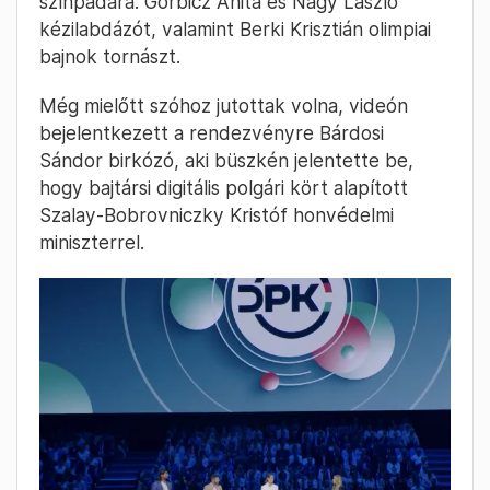
színpadára: Görbicz Anita és Nagy László
kézilabdázót, valamint Berki Krisztián olimpiai
bajnok tornászt.
Még mielőtt szóhoz jutottak volna, videón
bejelentkezett a rendezvényre Bárdosi
Sándor birkózó, aki büszkén jelentette be,
hogy bajtársi digitális polgári kört alapított
Szalay-Bobrovniczky Kristóf honvédelmi
miniszterrel.