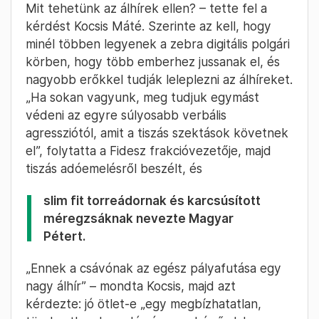
Mit tehetünk az álhírek ellen? – tette fel a
kérdést Kocsis Máté. Szerinte az kell, hogy
minél többen legyenek a zebra digitális polgári
körben, hogy több emberhez jussanak el, és
nagyobb erőkkel tudják leleplezni az álhíreket.
„Ha sokan vagyunk, meg tudjuk egymást
védeni az egyre súlyosabb verbális
agressziótól, amit a tiszás szektások követnek
el”, folytatta a Fidesz frakcióvezetője, majd
tiszás adóemelésről beszélt, és
slim fit torreádornak és karcsúsított
méregzsáknak nevezte Magyar
Pétert.
„Ennek a csávónak az egész pályafutása egy
nagy álhír” – mondta Kocsis, majd azt
kérdezte: jó ötlet-e „egy megbízhatatlan,