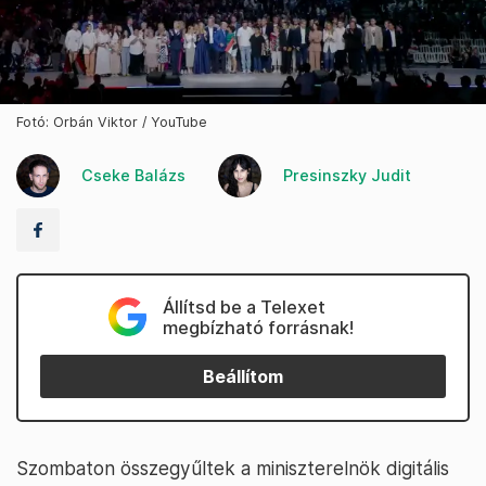
Fotó: Orbán Viktor / YouTube
Cseke Balázs
Presinszky Judit
Állítsd be a Telexet
megbízható forrásnak!
Beállítom
Szombaton összegyűltek a miniszterelnök digitális