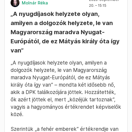
Fotó: Hevesi-Szabó Luza / Telex
2025. September
Molnár Réka
20. – 15:15
„A nyugdíjasok helyzete olyan,
amilyen a dolgozók helyzete, le van
Magyarország maradva Nyugat-
Európától, de ez Mátyás király óta így
van”