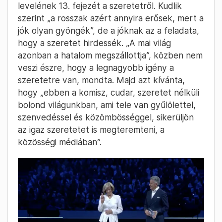
levelének 13. fejezét a szeretetről. Kudlik
szerint „a rosszak azért annyira erősek, mert a
jók olyan gyöngék”, de a jóknak az a feladata,
hogy a szeretet hirdessék. „A mai világ
azonban a hatalom megszállottja”, közben nem
veszi észre, hogy a legnagyobb igény a
szeretetre van, mondta. Majd azt kívánta,
hogy „ebben a komisz, cudar, szeretet nélküli
bolond világunkban, ami tele van gyűlölettel,
szenvedéssel és közömbösséggel, sikerüljön
az igaz szeretetet is megteremteni, a
közösségi médiában”.