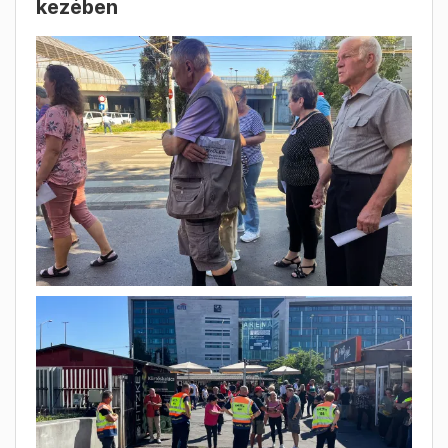
Mandiner: 402 néző,
Harcosok Órája: 41 néző
.
Hevesi-Szabó
2025. September
Lujza
20. – 15:22
DPK-meghívó egy digitális polgár
kezében