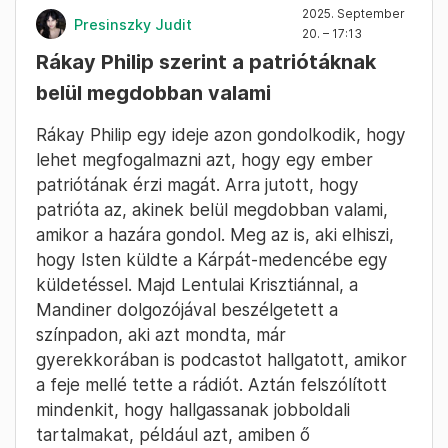
2025. September
Presinszky Judit
20. – 17:13
Rákay Philip szerint a patriótáknak
belül megdobban valami
Rákay Philip egy ideje azon gondolkodik, hogy
lehet megfogalmazni azt, hogy egy ember
patriótának érzi magát. Arra jutott, hogy
patrióta az, akinek belül megdobban valami,
amikor a hazára gondol. Meg az is, aki elhiszi,
hogy Isten küldte a Kárpát-medencébe egy
küldetéssel. Majd Lentulai Krisztiánnal, a
Mandiner dolgozójával beszélgetett a
színpadon, aki azt mondta, már
gyerekkorában is podcastot hallgatott, amikor
a feje mellé tette a rádiót. Aztán felszólított
mindenkit, hogy hallgassanak jobboldali
tartalmakat, például azt, amiben ő