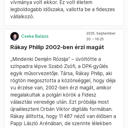
vívmánya volt ekkor. Ez volt életem
legboldogabb időszaka, vallotta be a fideszes
vállalkozó.
2025. September
Cseke Balázs
20. – 16:25
Rákay Philip 2002-ben érzi magát
„Mindenki Demjén Rózsija” – üvöltötte a
színpadra lépve Szabó Zsófi, a DPK-gyűlés
egyik műsorvezetője. Társa, Rákay Philip, aki
rögtön megosztotta a közönséggel, hogy déja
vu érzése van, 2002-ben érzi magát, amikor
megalakultak a polgári körök a Fidesz
választási veresége után. Ezt próbálja most
újraéleszteni Orbán Viktor digitális formában.
Rákay állította, hogy 11 487 néző van élőben a
Papp László Arénában, de szerinte lélekben