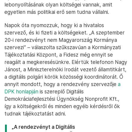
lebonyolításának olyan költségei vannak, amit
egyetlen más politikai erő sem tudna vállalni.
Napok óta nyomozzuk, hogy ki a hivatalos
szervező, és ki fizeti a költségeket. „A szeptember
20-i rendezvényt nem Magyarország Kormánya
szervezi” – válaszolta szűkszavúan a Kormányzati
Tájékoztatási Központ, a Fidesz még ennyit se
reagált a megkeresésünkre. Elértük telefonon Nagy
Jánost, a Miniszterelnöki Irodát vezető államtitkárt,
a digitális polgári körök közösségi koordinátorát. Ő
annyit mondott, hogy a rendezvény szervezője
a
DPK honlapján
is szereplő Digitális
Demokráciafejlesztési Ügynökség Nonprofit Kft.,
így a költségekről és minden egyéb kérdésről ők
tudnak tájékoztatást adni.
„A rendezvényt a Digitális