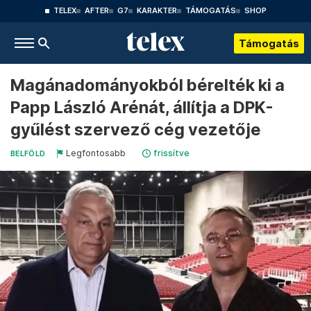
TELEX
AFTER
G7
KARAKTER
TÁMOGATÁS
SHOP
Támogatás
Magánadományokból bérelték ki a
Papp László Arénát, állítja a DPK-
gyűlést szervező cég vezetője
Legfontosabb
frissítve
BELFÖLD