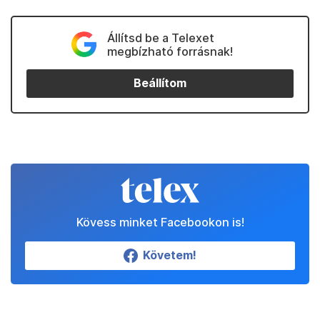
Állítsd be a Telexet
megbízható forrásnak!
Beállítom
Kövess minket Facebookon is!
Követem!