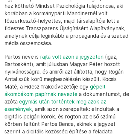
hez köthető Mindset Pszichológia tulajdonosa, aki
korábban a kormánypárti Mandinernél volt
főszerkesztő-helyettes, majd társalapítója lett a
fideszes Transzparens Újságírásért Alapítványnak,
amelynek célja leginkább a propaganda és a szabad
média összemosása.
Partos neve is
rajta volt azon a jegyzeten
(igaz,
Bartosként), amit júliusban Magyar Péter hozott
nyilvánosságra, és amiről azt állította, hogy Rogán
Antal szűk körű megbeszélésén készült. Kocsis
Máté, a Fidesz frakcióvezetője egy
gépelt
ákombákom papírnak nevezte
a dokumentumot, de
azóta
egymás után történtek meg azok az
események
, amik azon szerepeltek: elindultak a
digitális polgári körök, és rögtön az első számú
körben feltűnt Partos Bence, akinek a jegyzet
szerint a digitális közösség építése a feladata.