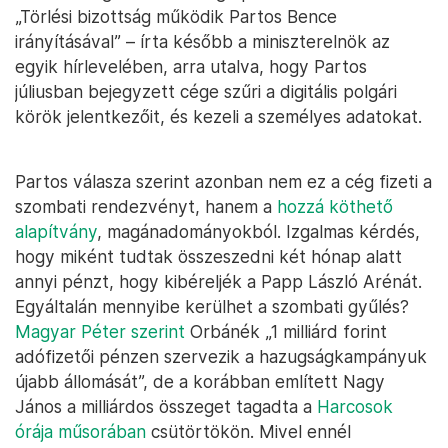
„Törlési bizottság működik Partos Bence
irányításával” – írta később a miniszterelnök az
egyik hírlevelében, arra utalva, hogy Partos
júliusban bejegyzett cége szűri a digitális polgári
körök jelentkezőit, és kezeli a személyes adatokat.
Partos válasza szerint azonban nem ez a cég fizeti a
szombati rendezvényt, hanem a
hozzá köthető
alapítvány
, magánadományokból. Izgalmas kérdés,
hogy miként tudtak összeszedni két hónap alatt
annyi pénzt, hogy kibéreljék a Papp László Arénát.
Egyáltalán mennyibe kerülhet a szombati gyűlés?
Magyar Péter szerint
Orbánék „1 milliárd forint
adófizetői pénzen szervezik a hazugságkampányuk
újabb állomását”, de a korábban említett Nagy
János a milliárdos összeget tagadta a
Harcosok
órája műsorában
csütörtökön. Mivel ennél