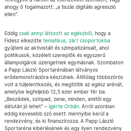
ahogy ő fogalmazott: „a tiszás digitális agresszió
ellen”.
Eddig
csak annyi látszott az egészből,
hogy a
Fidesz elkezdte
tematikus, zárt csoportokba
gyűjteni az aktivistáit és szimpatizánsait, ahol
politikusok, közéleti szereplők és egyszerű
állampolgárok üzengetnek egymásnak. Szombaton
a Papp László Sportarénában látványos
erődemonstrációra készülnek. Állítólag többszörös
volt a túljelentkezés, és megtöltik az egész arénát,
amelybe legfeljebb 12,5 ezer ember fér be.
„Beszédek, színpad, zene, minden, amitől egy
délután jó lehet” –
ígérte Orbán.
Arról azonban
eddig kevesebb szó esett: mennyibe kerül a
rendezvény, és ki finanszírozza. A Papp László
Sportaréna kibérlésének és egy ilyen rendezvény