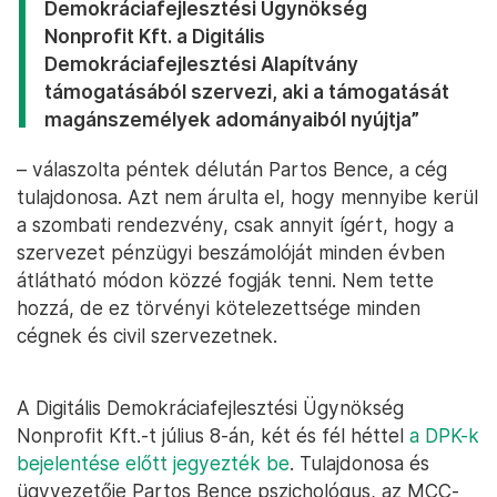
Demokráciafejlesztési Ügynökség
Nonprofit Kft. a Digitális
Demokráciafejlesztési Alapítvány
támogatásából szervezi, aki a támogatását
magánszemélyek adományaiból nyújtja”
– válaszolta péntek délután Partos Bence, a cég
tulajdonosa. Azt nem árulta el, hogy mennyibe kerül
a szombati rendezvény, csak annyit ígért, hogy a
szervezet pénzügyi beszámolóját minden évben
átlátható módon közzé fogják tenni. Nem tette
hozzá, de ez törvényi kötelezettsége minden
cégnek és civil szervezetnek.
A Digitális Demokráciafejlesztési Ügynökség
Nonprofit Kft.-t július 8-án, két és fél héttel
a DPK-k
bejelentése előtt jegyezték be
. Tulajdonosa és
ügyvezetője Partos Bence pszichológus, az MCC-