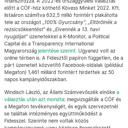
finanszírozza. A 2022-es országgyűlési választás
előtt a CÖF-höz köthető Kövess Minket 2022. Kft.
listaáron számítva 632,5 millió forintért plakátolta
tele az országot
„100% Gyurcsány”, „Eltörölnék a
rezsicsökkentést”
és
„Elvennék a 13. havi
nyugdíjat”
üzenetekkel a K-Monitor, a Political
Capital és a Transparency International
Magyarország
jelentése szerint.
Ugyanez volt az
online térben is. A Fidesztől papíron független, de a
párt üzeneteit közvetítő Facebook-oldalak (például
Megafon) 1,461 milliárd forintért hirdettek az 50
napos kampányidőszakban.
Windisch László, az Állami Számvevőszék elnöke
a
választás után azt mondta
: megvizsgálták a CÖF és
a Megafon tevékenységét, és egyik szervezetnél
se találtak intézményes együttműködést a
Fidesszel. Szerinte nem voltak közös
kampányanyagok vagy közösen finanszírozott