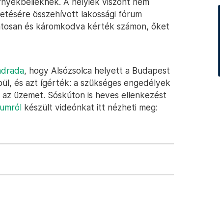
rnyékbelieknek. A helyiek viszont nem
tetésére összehívott lakossági fórum
ulatosan és káromkodva kérték számon, őket
ndrada
, hogy Alsózsolca helyett a Budapest
pül, és azt ígérték: a szükséges engedélyek
 az üzemet. Sóskúton is heves ellenkezést
rumról
készült videónkat itt nézheti meg: