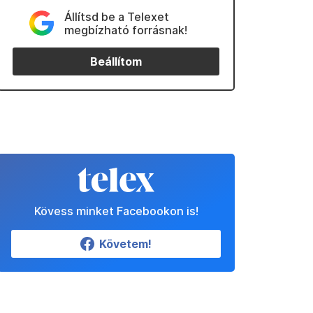
Állítsd be a Telexet
megbízható forrásnak!
Beállítom
Kövess minket Facebookon is!
Követem!