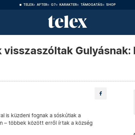
TELEX
AFTER
G7
KARAKTER
TÁMOGATÁS
SHOP
k visszaszóltak Gulyásnak
al is küzdeni fognak a sóskútiak a
n – többek között erről írtak a község