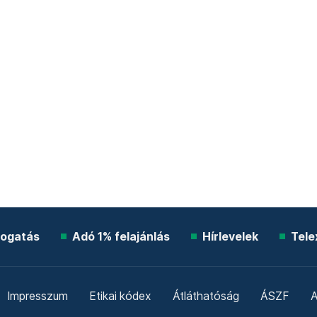
ogatás
Adó 1% felajánlás
Hírlevelek
Tele
Impresszum
Etikai kódex
Átláthatóság
ÁSZF
A