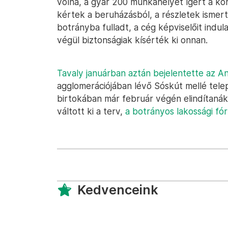
volna, a gyár 200 munkahelyet ígért a kö
kértek a beruházásból, a részletek ismer
botrányba fulladt, a cég képviselőit ind
végül biztonságiak kísérték ki onnan.
Tavaly januárban aztán bejelentette az A
agglomerációjában lévő Sóskút mellé tele
birtokában már február végén elindítanák
váltott ki a terv,
a botrányos lakossági fó
Kedvenceink