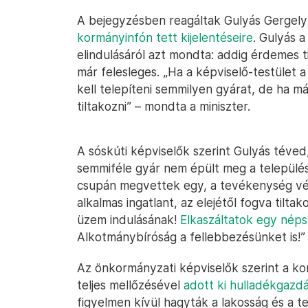
A bejegyzésben reagáltak Gulyás Gergely
kormányinfón tett kijelentéseire
. Gulyás 
elindulásáról azt mondta: addig érdemes t
már felesleges. „Ha a képviselő-testület a
kell telepíteni semmilyen gyárat, de ha m
tiltakozni” – mondta a miniszter.
A sóskúti képviselők szerint Gulyás téved
semmiféle gyár nem épült meg a települ
csupán megvettek egy, a tevékenység vég
alkalmas ingatlant, az elejétől fogva tiltak
üzem indulásának!
Elkaszáltatok egy nép
Alkotmánybíróság a fellebbezésünket is!” 
Az önkormányzati képviselők szerint a ko
teljes mellőzésével
adott ki hulladékgazd
figyelmen kívül hagyták a lakosság és a te