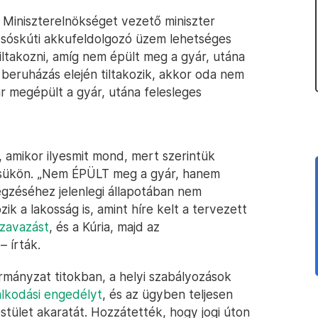
 Miniszterelnökséget vezető miniszter
a sóskúti akkufeldolgozó üzem lehetséges
iltakozni, amíg nem épült meg a gyár, utána
 beruházás elején tiltakozik, akkor oda nem
ár megépült a gyár, utána felesleges
, amikor ilyesmit mond, mert szerintük
ésükön. „Nem ÉPÜLT meg a gyár, hanem
zéséhez jelenlegi állapotában nem
ozik a lakosság is, amint híre kelt a tervezett
szavazást
, és a Kúria, majd az
– írták.
rmányzat titokban, a helyi szabályozások
álkodási engedélyt
, és az ügyben teljesen
stület akaratát. Hozzátették, hogy jogi úton