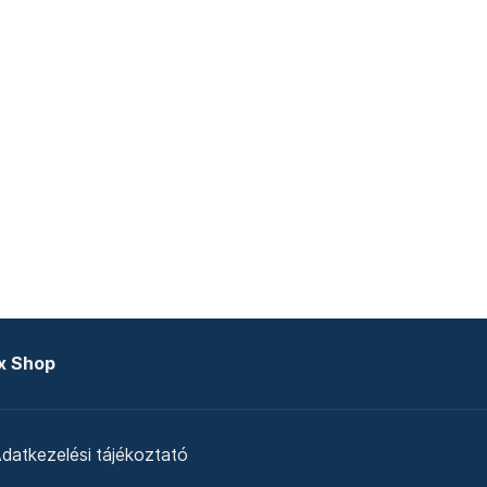
x Shop
datkezelési tájékoztató