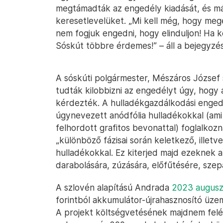
megtámadták az engedély kiadását, és már 
keresetlevelüket. „Mi kell még, hogy me
nem fogjuk engedni, hogy elinduljon! Ha k
Sóskút többre érdemes!” – áll a bejegyzé
A sóskúti polgármester, Mészáros József 
tudták kilobbizni az engedélyt úgy, hog
kérdezték. A hulladékgazdálkodási enge
úgynevezett anódfólia hulladékokkal (ami 
felhordott grafitos bevonattal) foglalko
„különböző fázisai során keletkező, illet
hulladékokkal. Ez kiterjed majd ezeknek 
darabolására, zúzására, előfűtésére, szepa
A szlovén alapítású Andrada
2023 augusz
forintból akkumulátor-újrahasznosító üzem
A projekt költségvetésének majdnem felét, 