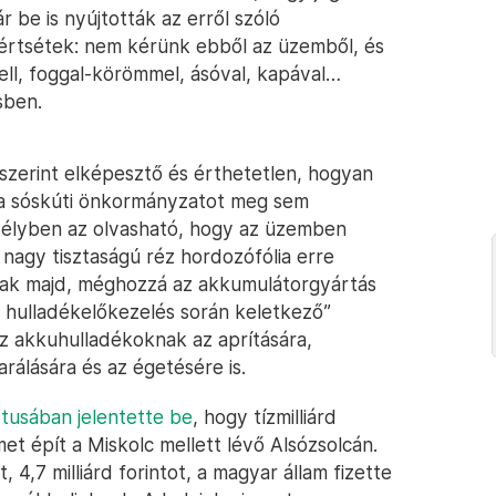
be is nyújtották az erről szóló
gértsétek: nem kérünk ebből az üzemből, és
ell, foggal-körömmel, ásóval, kapával…
sben.
szerint elképesztő és érthetetlen, hogyan
y a sóskúti önkormányzatot meg sem
délyben az olvasható, hogy az üzemben
nagy tisztaságú réz hordozófólia erre
znak majd, méghozzá az akkumulátorgyártás
ve hulladékelőkezelés során keletkező”
az akkuhulladékoknak az aprítására,
rálására és az égetésére is.
tusában jelentette be
, hogy tízmilliárd
et épít a Miskolc mellett lévő Alsózsolcán.
4,7 milliárd forintot, a magyar állam fizette