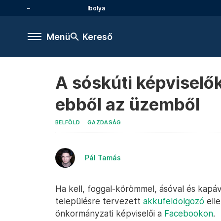
Ibolya
Menü
Kereső
A sóskúti képviselő
ebből az üzemből
BELFÖLD
GAZDASÁG
Pál Tamás
Ha kell, foggal-körömmel, ásóval és kapáv
településre tervezett
akkufeldolgozó
elle
önkormányzati képviselői a
Facebookon
.