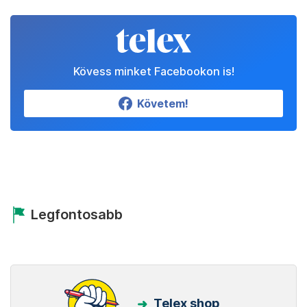
Kövess minket Facebookon is!
Követem!
Legfontosabb
Telex shop