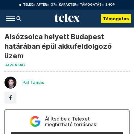
TELEX
AFTER
G7
KARAKTER
TÁMOGATÁS
SHOP
Támogatás
Alsózsolca helyett Budapest
határában épül akkufeldolgozó
üzem
GAZDASÁG
Pál Tamás
Állítsd be a Telexet
megbízható forrásnak!