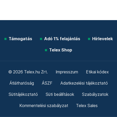
Támogatás
Adó 1% felajánlás
Hírlevelek
Telex Shop
© 2026 Telex.hu Zrt.
Impresszum
Etikai kódex
Átláthatóság
ÁSZF
Adatkezelési tájékoztató
Sütitájékoztató
Süti beállítások
Szabályzatok
Kommentelési szabályzat
Telex Sales