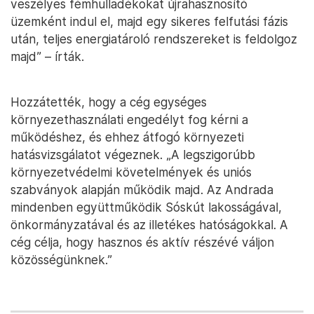
veszélyes fémhulladékokat újrahasznosító
üzemként indul el, majd egy sikeres felfutási fázis
után, teljes energiatároló rendszereket is feldolgoz
majd” – írták.
Hozzátették, hogy a cég egységes
környezethasználati engedélyt fog kérni a
működéshez, és ehhez átfogó környezeti
hatásvizsgálatot végeznek. „A legszigorúbb
környezetvédelmi követelmények és uniós
szabványok alapján működik majd. Az Andrada
mindenben együttműködik Sóskút lakosságával,
önkormányzatával és az illetékes hatóságokkal. A
cég célja, hogy hasznos és aktív részévé váljon
közösségünknek.”