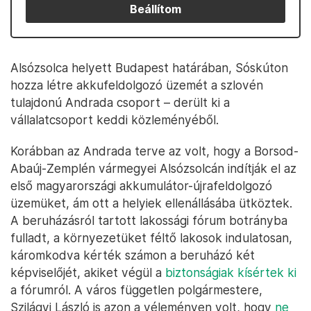
Beállítom
Alsózsolca helyett Budapest határában, Sóskúton
hozza létre akkufeldolgozó üzemét a szlovén
tulajdonú Andrada csoport – derült ki a
vállalatcsoport keddi közleményéből.
Korábban az Andrada terve az volt, hogy a Borsod-
Abaúj-Zemplén vármegyei Alsózsolcán indítják el az
első magyarországi akkumulátor-újrafeldolgozó
üzemüket, ám ott a helyiek ellenállásába ütköztek.
A beruházásról tartott lakossági fórum botrányba
fulladt, a környezetüket féltő lakosok indulatosan,
káromkodva kérték számon a beruházó két
képviselőjét, akiket végül a
biztonságiak kísértek ki
a fórumról. A város független polgármestere,
Szilágyi László is azon a véleményen volt, hogy
ne