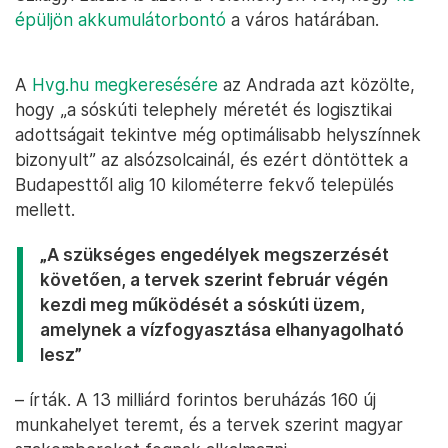
épüljön akkumulátorbontó
a város határában.
A
Hvg.hu megkeresésére
az Andrada azt közölte,
hogy „a sóskúti telephely méretét és logisztikai
adottságait tekintve még optimálisabb helyszínnek
bizonyult” az alsózsolcainál, és ezért döntöttek a
Budapesttől alig 10 kilométerre fekvő település
mellett.
„A szükséges engedélyek megszerzését
követően, a tervek szerint február végén
kezdi meg működését a sóskúti üzem,
amelynek a vízfogyasztása elhanyagolható
lesz”
– írták. A 13 milliárd forintos beruházás 160 új
munkahelyet teremt, és a tervek szerint magyar