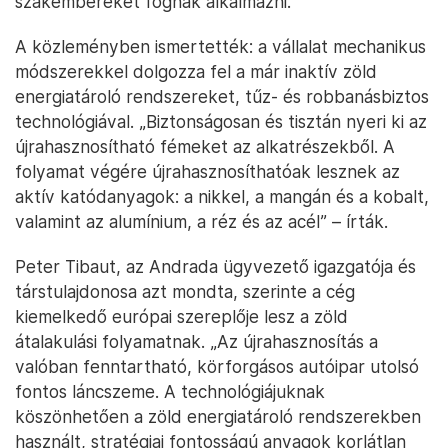
szakembereket fognak alkalmazni.
A közleményben ismertették: a vállalat mechanikus
módszerekkel dolgozza fel a már inaktív zöld
energiatároló rendszereket, tűz- és robbanásbiztos
technológiával. „Biztonságosan és tisztán nyeri ki az
újrahasznosítható fémeket az alkatrészekből. A
folyamat végére újrahasznosíthatóak lesznek az
aktív katódanyagok: a nikkel, a mangán és a kobalt,
valamint az alumínium, a réz és az acél” – írták.
Peter Tibaut, az Andrada ügyvezető igazgatója és
társtulajdonosa azt mondta, szerinte a cég
kiemelkedő európai szereplője lesz a zöld
átalakulási folyamatnak. „Az újrahasznosítás a
valóban fenntartható, körforgásos autóipar utolsó
fontos láncszeme. A technológiájuknak
köszönhetően a zöld energiatároló rendszerekben
használt, stratégiai fontosságú anyagok korlátlan