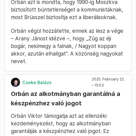
Orbán azt is mondta, hogy 1990-ig Moszkva
biztosított büntetlenséget a kommunistáknak,
most Brüsszel biztosítja ezt a liberálisoknak.
Orbán végül hozzátette, ennek az lesz a vége
– Arany Jánost idézve –, hogy „Zúg az éji
bogár, nekimegy a falnak, / Nagyot koppan
akkor, azután elhallgat”. A közönség nagyokat
nevet.
2025. February 22.
Cseke Balázs
– 15:53
Orbán az alkotmányban garantálná a
készpénzhez való jogot
Orbán Viktor támogatja azt az ellenzéki
kezdeményezést, hogy az alkotmányban
garantálják a készpénzhez való jogot. Ez