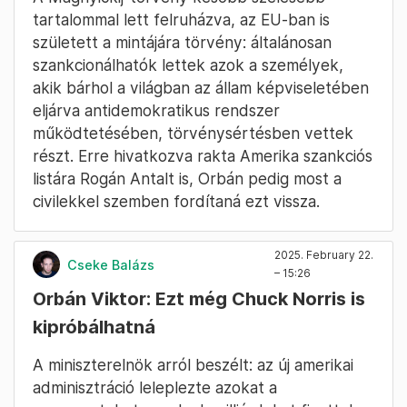
jön majd a nyugati, „ha már annyira hiányolták”.
Mi az a Magnyitszkij-törvény?
a Magnyitszkij-törvény eredeti értelmében
arról szólt, hogy Amerika szankciókat
vethetett ki azokkal szemben, akik az állam
képviseletében
szerepet játszhattak
Magnyitszkij orosz könyvelő halálában
.
A Magnyickij-törvény később szélesebb
tartalommal lett felruházva, az EU-ban is
született a mintájára törvény: általánosan
szankcionálhatók lettek azok a személyek,
akik bárhol a világban az állam képviseletében
eljárva antidemokratikus rendszer
működtetésében, törvénysértésben vettek
részt. Erre hivatkozva rakta Amerika szankciós
listára Rogán Antalt is, Orbán pedig most a