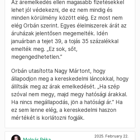
Fotó: Fischer Zoltán / Miniszterelnöki Sajtóiroda / MTI
Hiába az áttörés a politikában és a
gazdaságban, ha nem tudják megfékezni az
inflációt, folytatta Orbán. Szükség van
szerinte egy inflációt megfékező programra is.
Az áremelkedés ellen magasabb fizetésekkel
lehet jól védekezni, de ez nem mindig és
minden körülmény között elég. Ez most nem
elég Orbán szerint. Egyes élelmiszerek árát az
áruházak jelentősen megemelték. Idén
januárban a tejet 39, a tojás 35 százalékkal
emelték meg. „Ez sok, sőt,
megengedhetetlen.”