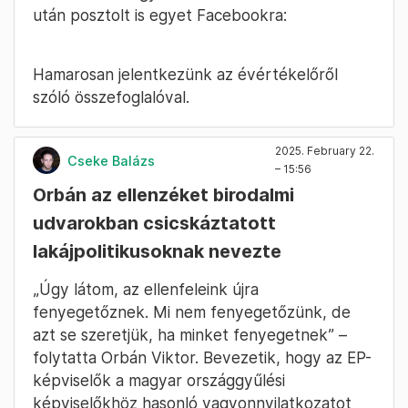
után posztolt is egyet Facebookra:
Hamarosan jelentkezünk az évértékelőről
szóló összefoglalóval.
2025. February 22.
Cseke Balázs
– 15:56
Orbán az ellenzéket birodalmi
udvarokban csicskáztatott
lakájpolitikusoknak nevezte
„Úgy látom, az ellenfeleink újra
fenyegetőznek. Mi nem fenyegetőzünk, de
azt se szeretjük, ha minket fenyegetnek” –
folytatta Orbán Viktor. Bevezetik, hogy az EP-
képviselők a magyar országgyűlési
képviselőkhöz hasonló vagyonnyilatkozatot