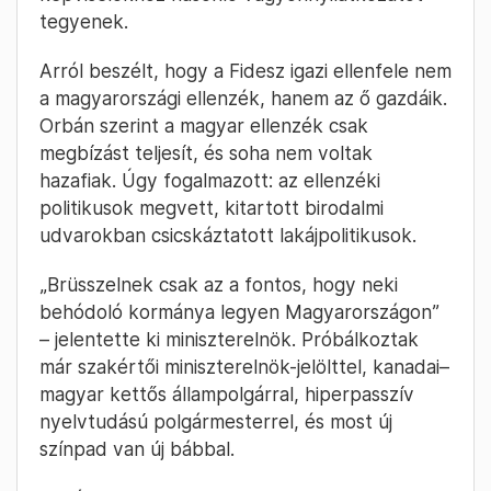
tegyenek.
Arról beszélt, hogy a Fidesz igazi ellenfele nem
a magyarországi ellenzék, hanem az ő gazdáik.
Orbán szerint a magyar ellenzék csak
megbízást teljesít, és soha nem voltak
hazafiak. Úgy fogalmazott: az ellenzéki
politikusok megvett, kitartott birodalmi
udvarokban csicskáztatott lakájpolitikusok.
„Brüsszelnek csak az a fontos, hogy neki
behódoló kormánya legyen Magyarországon”
– jelentette ki miniszterelnök. Próbálkoztak
már szakértői miniszterelnök-jelölttel, kanadai–
magyar kettős állampolgárral, hiperpasszív
nyelvtudású polgármesterrel, és most új
színpad van új bábbal.