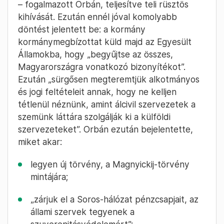
– 15:31
Orbán kormánybiztost küld az
Egyesült Államokba, hogy gyűjtsön
infót a „Soros-féle itthoni civil
szervezetekről”
„A Birodalom budapesti lerakatával
kell leszámolnunk. A munkacím: teli
rüszttel!”
– fogalmazott Orbán, teljesítve teli rüsztös
kihívását. Ezután ennél jóval komolyabb
döntést jelentett be: a kormány
kormánymegbízottat küld majd az Egyesült
Államokba, hogy „begyűjtse az összes,
Magyarországra vonatkozó bizonyítékot”.
Ezután „sürgősen megteremtjük alkotmányos
és jogi feltételeit annak, hogy ne kelljen