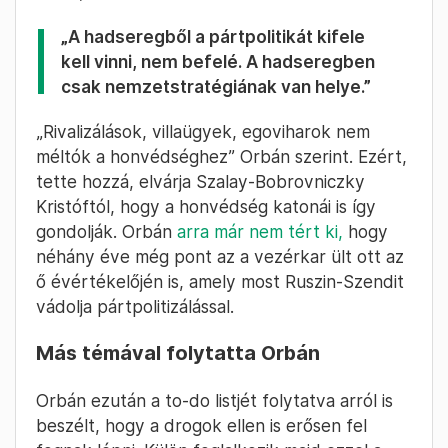
„A hadseregből a pártpolitikát kifele
kell vinni, nem befelé. A hadseregben
csak nemzetstratégiának van helye.”
„Rivalizálások, villaügyek, egoviharok nem
méltók a honvédséghez” Orbán szerint. Ezért,
tette hozzá, elvárja Szalay-Bobrovniczky
Kristóftól, hogy a honvédség katonái is így
gondolják. Orbán
arra már nem tért ki,
hogy
néhány éve még pont az a vezérkar ült ott az
ő évértékelőjén is, amely most Ruszin-Szendit
vádolja pártpolitizálással.
Más témával folytatta Orbán
Orbán ezután a to-do listjét folytatva arról is
beszélt, hogy a drogok ellen is erősen fel