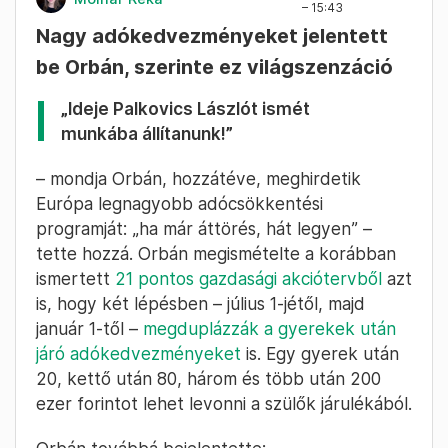
Orbán utasította Nagy Mártont, hogy
állapodjon meg a kereskedelmi láncokkal, hogy
állítsák meg az árak emelkedését. „Ha szép
szóval nem megy, majd megy hatósági árakkal.
Ha nincs megállapodás, jön a hatósági ár.” Ha
ez sem lenne elég, a kereskedelmi haszon
mértékét is korlátozni fogják.
2025. February 22.
Molnár Réka
– 15:43
Nagy adókedvezményeket jelentett
be Orbán, szerinte ez világszenzáció
„Ideje Palkovics Lászlót ismét
munkába állítanunk!”
– mondja Orbán, hozzátéve, meghirdetik