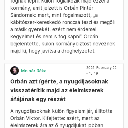
fognak lépni. Külön foglalkozik majd ezzel a
kormány, amit jelzett is Orbán Pintér
Sándornak: mert, mint fogalmazott, „a
kábítószer-kereskedő ronccsá teszi és megöli
a másik gyerekét, ezért nem érdemel
kegyelmet és nem is fog kapni”. Orbán
bejelentette, külön kormánybiztost neveznek
majd ki, hogy javítsa a droghelyzetet.
2025. February 22.
Molnár Réka
– 15:49
Orbán azt ígérte, a nyugdíjasoknak
visszatérítik majd az élelmiszerek
áfájának egy részét
A nyugdíjasoknak külön figyelem jár, állította
Orbán Viktor. Kifejtette: azért, mert az
élelmiszerek ára az ő nyugdíjukat jobban