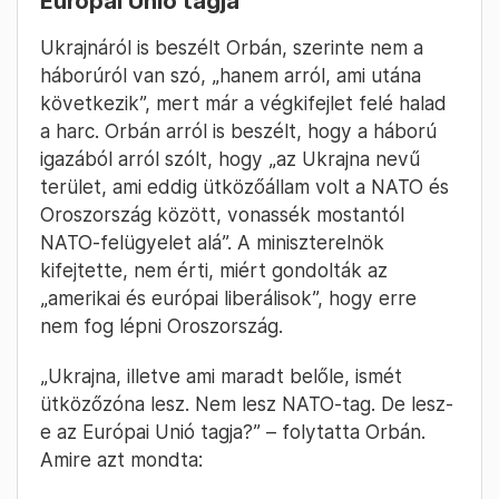
változások olyan új világot fognak bevezetni,
hogy a gyártásban több lesz a technológia,
mint az ember. A felkészüléssel nem állunk
rosszul szerinte, de a tempót fokozni kell.
2025. February 22.
Molnár Réka
– 15:35
Orbán: Magyarország és a magyarok
ellenében Ukrajna soha nem lesz az
Európai Unió tagja
Ukrajnáról is beszélt Orbán, szerinte nem a
háborúról van szó, „hanem arról, ami utána
következik”, mert már a végkifejlet felé halad
a harc. Orbán arról is beszélt, hogy a háború
igazából arról szólt, hogy „az Ukrajna nevű
terület, ami eddig ütközőállam volt a NATO és
Oroszország között, vonassék mostantól