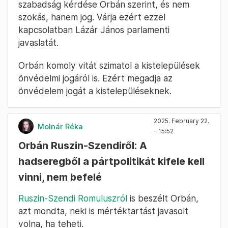
szabadság kérdése Orbán szerint, és nem
szokás, hanem jog. Várja ezért ezzel
kapcsolatban Lázár János parlamenti
javaslatát.
Orbán komoly vitát szimatol a kistelepülések
önvédelmi jogáról is. Ezért megadja az
önvédelem jogát a kistelepüléseknek.
2025. February 22.
Molnár Réka
– 15:52
Orbán Ruszin-Szendiről: A
hadseregből a pártpolitikát kifele kell
vinni, nem befelé
Ruszin-Szendi Romuluszról
is beszélt Orbán,
azt mondta, neki is mértéktartást javasolt
volna, ha teheti.