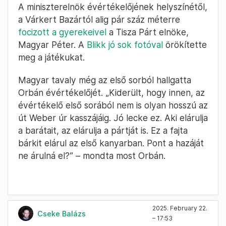
A miniszterelnök évértékelőjének helyszínétől,
a Várkert Bazártól alig pár száz méterre
focizott a gyerekeivel
a Tisza Párt elnöke,
Magyar Péter. A
Blikk jó sok fotóval
örökítette
meg a játékukat.
Magyar tavaly még az első sorból hallgatta
Orbán évértékelőjét. „Kiderült, hogy innen, az
évértékelő első sorából nem is olyan hosszú az
út Weber úr kasszájáig. Jó lecke ez. Aki elárulja
a barátait, az elárulja a pártját is. Ez a fajta
bárkit elárul az első kanyarban. Pont a hazáját
ne árulná el?” – mondta most Orbán.
2025. February 22.
Cseke Balázs
– 17:53