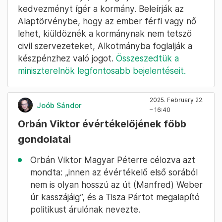
kedvezményt ígér a kormány. Beleírják az
Alaptörvénybe, hogy az ember férfi vagy nő
lehet, kiüldöznék a kormánynak nem tetsző
civil szervezeteket, Alkotmányba foglalják a
készpénzhez való jogot.
Összeszedtük a
miniszterelnök legfontosabb bejelentéseit.
2025. February 22.
Joób Sándor
– 16:40
Orbán Viktor évértékelőjének főbb
gondolatai
Orbán Viktor Magyar Péterre célozva azt
mondta: „innen az évértékelő első sorából
nem is olyan hosszú az út (Manfred) Weber
úr kasszájáig”, és a Tisza Pártot megalapító
politikust árulónak nevezte.