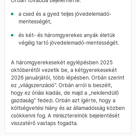
Európa legnagyobb adócsökkentési
programját: „ha már áttörés, hát legyen” –
tette hozzá. Orbán megismételte a korábban
ismertett
21 pontos gazdasági akciótervből
azt
is, hogy két lépésben – július 1-jétől, majd
január 1-től –
megduplázzák a gyerekek után
járó adókedvezményeket
is. Egy gyerek után
20, kettő után 80, három és több után 200
ezer forintot lehet levonni a szülők járulékából.
Orbán továbbá bejelentette:
a csed és a gyed teljes jövedelemadó-
mentességét,
és két- és háromgyerekes anyák életük
végéig tartó jövedelemadó-mentességét.