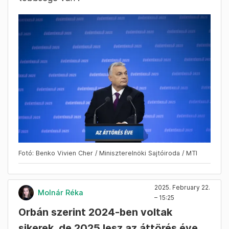
meg Orbán. Egy robusztus hatalmi és pénzügyi
gépezetről van szó szerinte, amit azért hoztak
létre, hogy a birodalom fennmaradása
érdekében leszorítsák a nemzeteket.
„Magyarország 15 éve Brüsszel ellenzéke” –
jelentette ki a miniszterelnök. Hiába van
kormányon a Fidesz, ellenzékben politizál. „Ezt
még Chuck Norris is kipróbálhatná,
becsületére várna, pedig neki négyharmados
többsége van”.