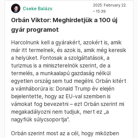
A háromgyerekesekét egylépésben 2025
októberétől vezetik be, a kétgyerekesekét
2026 januárjától, több lépésben. Orbán szerint
ez „világszenzáció”. Orbán arról is beszélt,
hogy ez óriási kiadás, de majd a „nekilendülő
gazdaság” fedezi. Orbán azt ígérte, hogy a
költségvetési hiány és az államadósság közben
csökkenni fog. A miniszterelnök bejelentését
visszatérő vastaps fogadta.
2025. February 22.
Cseke Balázs
– 15:39
Orbán Viktor: Meghirdetjük a 100 új
gyár programot
Harcolnunk kell a gyárakért, azokért is, amik
már itt termelnek, és azok is, amik még keresik
a helyüket. Fontosak a szolgáltatások, a