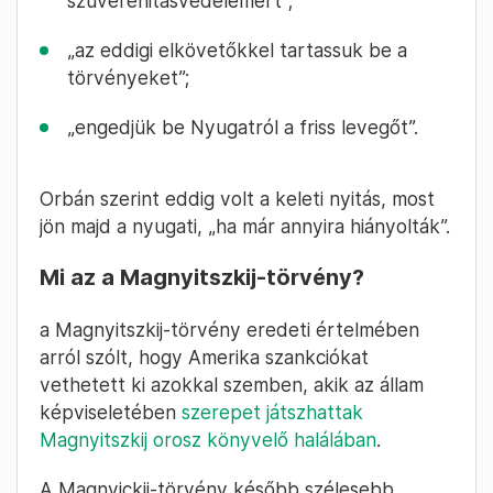
tétlenül néznünk, amint álcivil szervezetek a
szemünk láttára szolgálják ki a külföldi
szervezeteket”. Orbán ezután bejelentette,
miket akar:
legyen új törvény, a Magnyickij-törvény
mintájára;
„zárjuk el a Soros-hálózat pénzcsapjait, az
állami szervek tegyenek a
szuverenitásvédelemért”;
„az eddigi elkövetőkkel tartassuk be a
törvényeket”;
„engedjük be Nyugatról a friss levegőt”.
Orbán szerint eddig volt a keleti nyitás, most