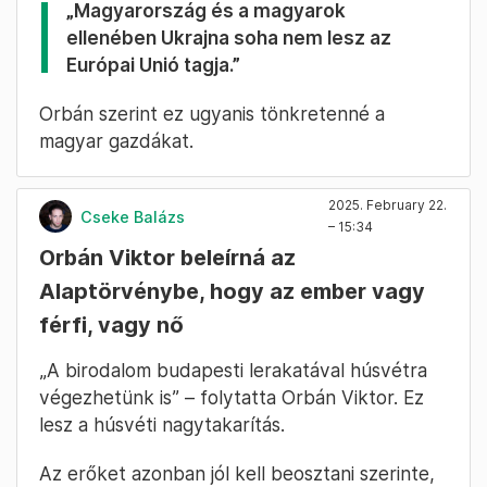
NATO-felügyelet alá”. A miniszterelnök
kifejtette, nem érti, miért gondolták az
„amerikai és európai liberálisok”, hogy erre
nem fog lépni Oroszország.
„Ukrajna, illetve ami maradt belőle, ismét
ütközőzóna lesz. Nem lesz NATO-tag. De lesz-
e az Európai Unió tagja?” – folytatta Orbán.
Amire azt mondta:
„Magyarország és a magyarok
ellenében Ukrajna soha nem lesz az
Európai Unió tagja.”
Orbán szerint ez ugyanis tönkretenné a
magyar gazdákat.
2025. February 22.