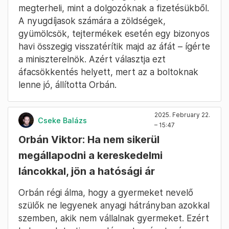
megterheli, mint a dolgozóknak a fizetésükből.
A nyugdíjasok számára a zöldségek,
gyümölcsök, tejtermékek esetén egy bizonyos
havi összegig visszatérítik majd az áfát – ígérte
a miniszterelnök. Azért választja ezt
áfacsökkentés helyett, mert az a boltoknak
lenne jó, állította Orbán.
2025. February 22.
Cseke Balázs
– 15:47
Orbán Viktor: Ha nem sikerül
megállapodni a kereskedelmi
láncokkal, jön a hatósági ár
Orbán régi álma, hogy a gyermeket nevelő
szülők ne legyenek anyagi hátrányban azokkal
szemben, akik nem vállalnak gyermeket. Ezért