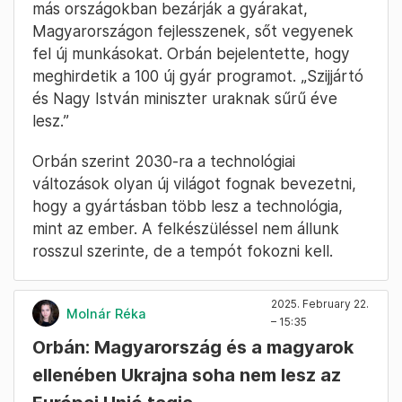
turizmus is a miniszterelnök szerint, de a
termelés, a munkaalapú gazdaság nélkül
egyetlen ország sem tud megélni. Orbán kitért
a vámháborúra is: Donald Trump év elején
bejelentette, hogy az EU-val szemben is
vámokat fog bevezetni – ezt Orbán szerint mi
megakadályozni nem tudjuk, mert ez „a
nagyfiúk súlycsoportja”.
Orbán szerint most az a cél, hogy miközben
más országokban bezárják a gyárakat,
Magyarországon fejlesszenek, sőt vegyenek
fel új munkásokat. Orbán bejelentette, hogy
meghirdetik a 100 új gyár programot. „Szijjártó
és Nagy István miniszter uraknak sűrű éve
lesz.”
Orbán szerint 2030-ra a technológiai