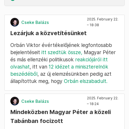
2025. February 22.
Cseke Balázs
– 18:38
Lezárjuk a közvetítésünket
Orbán Viktor évértékelőjének legfontosabb
bejelentéseit
itt szedtük össze,
Magyar Péter
és más ellenzéki politikusok
reakciójáról itt
olvashat
, itt van
12 idézet a miniszterelnök
beszédéből
, az új elemzésünkben pedig azt
állapítottuk meg, hogy
Orbán elszabadult.
2025. February 22.
Cseke Balázs
– 18:24
Mindeközben Magyar Péter a közeli
Tabánban focizott