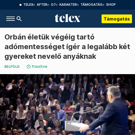
TELEX
AFTER
G7
KARAKTER
TÁMOGATÁS
SHOP
Támogatás
Orbán életük végéig tartó
adómentességet ígér a legalább két
gyereket nevelő anyáknak
frissítve
BELFÖLD