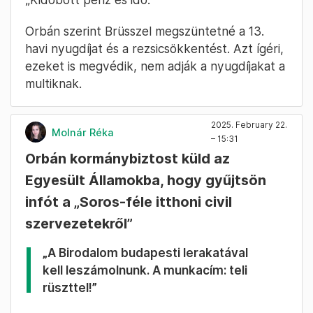
gyerekvédelem. „Nem mondhatunk le a
gyermekeink védelméről sem” – mondta
Orbán, aki ellentámadásra készül.
Bejelentette, hogy
beleírják az Alaptörvénybe, hogy az
ember vagy férfi, vagy nő.
Azt is mondta, hogy a Pride szervezői ne
bajlódjanak az idei rendezvény szervezésével.
„Kidobott pénz és idő.”
Orbán szerint Brüsszel megszüntetné a 13.
havi nyugdíjat és a rezsicsökkentést. Azt ígéri,
ezeket is megvédik, nem adják a nyugdíjakat a
multiknak.
2025. February 22.
Molnár Réka