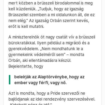
Cseke Balázs
– 15:34
Orbán Viktor beleírná az
Alaptörvénybe, hogy az ember vagy
férfi, vagy nő
„A birodalom budapesti lerakatával húsvétra
végezhetünk is” – folytatta Orbán Viktor. Ez
lesz a húsvéti nagytakarítás.
Az erőket azonban jól kell beosztani szerinte,
mert közben a brüsszeli birodalommal is meg
kell küzdeniük. „Tudjuk, hogy az igazság
Brüsszellel szemben a mi oldalunkon áll, de ez
nem elég.” Az igazság Orbán szerint kevés,
erőt is kell mutatni.
A miniszterelnök öt nagy csatát vív a brüsszeli
bürokratákkal. Ilyen például a migráció és a