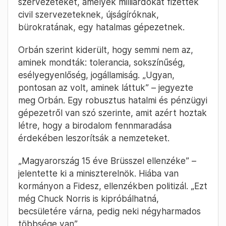
civilekkel szemben fordítaná ezt vissza.
2025. February 22.
Cseke Balázs
– 15:26
Orbán Viktor: Ezt még Chuck Norris is
kipróbálhatná
A miniszterelnök arról beszélt: az új amerikai
adminisztráció leleplezte azokat a
szervezeteket, amelyek milliárdokat fizettek
civil szervezeteknek, újságíróknak,
bürokratának, egy hatalmas gépezetnek.
Orbán szerint kiderült, hogy semmi nem az,
aminek mondták: tolerancia, sokszínűség,
esélyegyenlőség, jogállamiság. „Ugyan,
pontosan az volt, aminek láttuk” – jegyezte