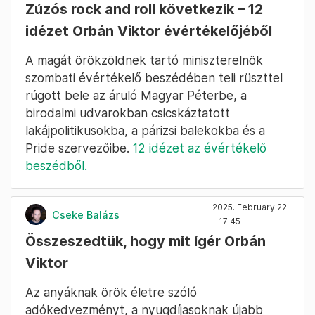
Zúzós rock and roll következik – 12
idézet Orbán Viktor évértékelőjéből
A magát örökzöldnek tartó miniszterelnök
szombati évértékelő beszédében teli rüszttel
rúgott bele az áruló Magyar Péterbe, a
birodalmi udvarokban csicskáztatott
lakájpolitikusokba, a párizsi balekokba és a
Pride szervezőibe.
12 idézet az évértékelő
beszédből.
2025. February 22.
Cseke Balázs
– 17:45
Összeszedtük, hogy mit ígér Orbán
Viktor
Az anyáknak örök életre szóló
adókedvezményt, a nyugdíjasoknak újabb