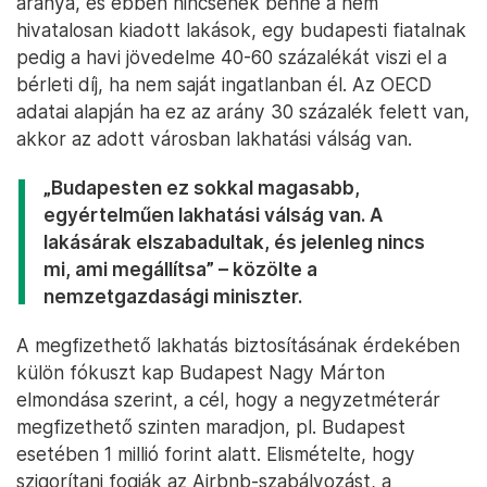
aránya, és ebben nincsenek benne a nem
hivatalosan kiadott lakások, egy budapesti fiatalnak
pedig a havi jövedelme 40-60 százalékát viszi el a
bérleti díj, ha nem saját ingatlanban él. Az OECD
adatai alapján ha ez az arány 30 százalék felett van,
akkor az adott városban lakhatási válság van.
„Budapesten ez sokkal magasabb,
egyértelműen lakhatási válság van. A
lakásárak elszabadultak, és jelenleg nincs
mi, ami megállítsa” – közölte a
nemzetgazdasági miniszter.
A megfizethető lakhatás biztosításának érdekében
külön fókuszt kap Budapest Nagy Márton
elmondása szerint, a cél, hogy a negyzetméterár
megfizethető szinten maradjon, pl. Budapest
esetében 1 millió forint alatt. Elismételte, hogy
szigorítani fogják az Airbnb-szabályozást, a