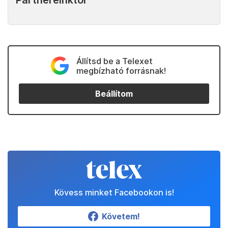
Partnereinktől
Állítsd be a Telexet
megbízható forrásnak!
Beállítom
Kövess minket Facebookon is!
Követem!