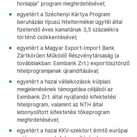
honlapja” program meghirdetésével;
egyetért a Széchenyi Kártya Program
beruházási típusú hiteltermékei ügyfél által
fizetendő éves kamatának 3,5 százalékra
történő csökkentésével;
egyetért a Magyar Export-Import Bank
Zártkörűen Működő Részvénytársaság (a
továbbiakban: Eximbank Zrt.) exportösztönző
hitelprogramjainak újraindításával;
egyetért a hazai vállalkozások külpiaci
megjelenésének támogatása céljából az
Eximbank Zrt. által nyújtandó kifektetési
hitelprogram, valamint az NTH által
lebonyolított kifektetési tőkeprogram
meghirdetésével;
egyetért a hazai KKV-szektort érintő európai