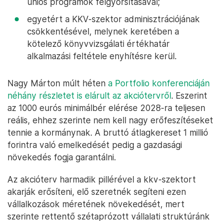
uniós programok felgyorsításával;
egyetért a KKV-szektor adminisztrációjának
csökkentésével, melynek keretében a
kötelező könyvvizsgálati értékhatár
alkalmazási feltétele enyhítésre kerül.
Nagy Márton múlt héten
a Portfolio konferenciáján
néhány részletet is elárult az akciótervről
. Eszerint
az 1000 eurós minimálbér elérése 2028-ra teljesen
reális, ehhez szerinte nem kell nagy erőfeszítéseket
tennie a kormánynak. A bruttó átlagkereset 1 millió
forintra való emelkedését pedig a gazdasági
növekedés fogja garantálni.
Az akcióterv harmadik pillérével a kkv-szektort
akarják erősíteni, elő szeretnék segíteni ezen
vállalkozások méretének növekedését, mert
szerinte rettentő szétaprózott vállalati struktúránk