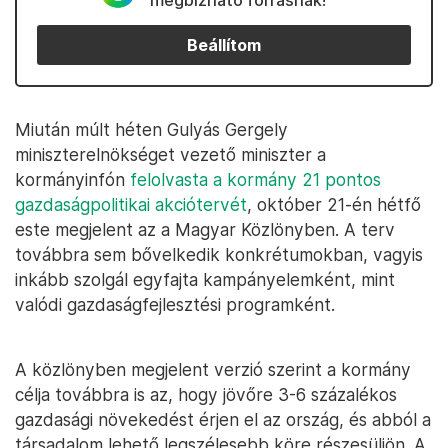
megbízható forrásnak!
Beállítom
Miután múlt héten Gulyás Gergely
miniszterelnökséget vezető miniszter a
kormányinfón
felolvasta a kormány 21 pontos
gazdaságpolitikai akciótervét
, október 21-én hétfő
este megjelent az a Magyar Közlönyben. A terv
továbbra sem bővelkedik konkrétumokban, vagyis
inkább szolgál egyfajta kampányelemként, mint
valódi gazdaságfejlesztési programként.
A közlönyben megjelent verzió szerint a kormány
célja továbbra is az, hogy jövőre 3-6 százalékos
gazdasági növekedést érjen el az ország, és abból a
társadalom lehető legszélesebb köre részesüljön. A