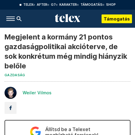
TELEX
AFTER
G7
KARAKTER
TÁMOGATÁS
SHOP
Támogatás
Megjelent a kormány 21 pontos
gazdaságpolitikai akcióterve, de
sok konkrétum még mindig hiányzik
belőle
GAZDASÁG
Weiler Vilmos
Állítsd be a Telexet