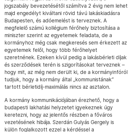
jogszabály bevezetésétől számítva 2 évig nem lehet
majd engedélyt kiváltani rövid távú lakáskiadásra
Budapesten, és adóemelést is terveznek. A
megfelelő számú kollégium férőhely biztosítása a
miniszter szerint az egyetemek feladata, de a
kormányhoz még csak megkeresés sem érkezett az
egyetemek felől, hogy több férőhelyet
szeretnének. Ezeken kívül pedig a lakásbérleti díjak
és szerződések terén is szigorításokat terveznek –
hogy mit, az még nem derült ki, de a kormányinfóról
tudjuk, hogy a kormány által „kommunistának”
tartott bérletidíj-maximálás nincs az asztalon.
A kormány kommunikációjában érezhető, hogy a
budapesti lakhatási helyzetet igyekeznek úgy
keretezni, hogy az jelentős részben a főváros
vezetésének hibája. Szerdán Gulyás Gergely is
külön foglalkozott ezzel a kérdéssel a