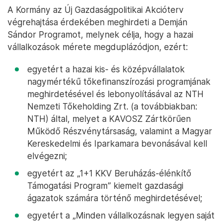
A Kormány az Új Gazdaságpolitikai Akcióterv
végrehajtása érdekében meghirdeti a Demján
Sándor Programot, melynek célja, hogy a hazai
vállalkozások mérete megduplázódjon, ezért:
egyetért a hazai kis- és középvállalatok
nagymértékű tőkefinanszírozási programjának
meghirdetésével és lebonyolításával az NTH
Nemzeti Tőkeholding Zrt. (a továbbiakban:
NTH) által, melyet a KAVOSZ Zártkörűen
Működő Részvénytársaság, valamint a Magyar
Kereskedelmi és Iparkamara bevonásával kell
elvégezni;
egyetért az „1+1 KKV Beruházás-élénkítő
Támogatási Program” kiemelt gazdasági
ágazatok számára történő meghirdetésével;
egyetért a „Minden vállalkozásnak legyen saját