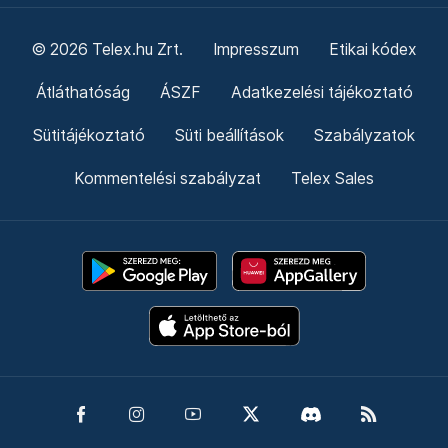
© 2026 Telex.hu Zrt.
Impresszum
Etikai kódex
Átláthatóság
ÁSZF
Adatkezelési tájékoztató
Sütitájékoztató
Süti beállítások
Szabályzatok
Kommentelési szabályzat
Telex Sales