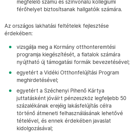
megfelelő számú és színvonalú kollégiumi
férőhelyet biztosítsanak hallgatóik számára.
Az országos lakhatási feltételek fejlesztése
érdekében:
vizsgálja meg a Kormány otthonteremtési
programja kiegészítését, a fiatalok számára
nyújtható új támogatási formák bevezetésével;
egyetért a Vidéki Otthonfelújítási Program
meghirdetésével;
egyetért a Széchenyi Pihenő Kártya
juttatásként jóváírt pénzeszköz legfeljebb 50
százalékának erejéig lakásfelújítás célra
történő átmeneti felhasználásának lehetővé
tételével, és ennek érdekében javaslat
kidolgozásával;