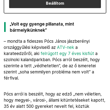
Beállítom
„Volt egy gyenge pillanata, mint
bármelyikünknek”
– mondta a fideszes Pócs János jászberényi
országgyűlési képviselő az
ATV-nek
a
karateedzőről, aki
felrúgott egy 7 éves kisfiút
a
szolnoki kalandparkban. Pócs arról beszélt, hogy
szerinte a tett „védhetetlen”, de az ő ismeretei
szerint „soha semmilyen probléma nem volt” a
férfival.
Pócs arról is beszélt, hogy az edző „nem véletlen,
hogy megyei-, városi-, állami kitüntetéseket kapott,
35 év alatt 500 gyereket nevelt fel, köztük