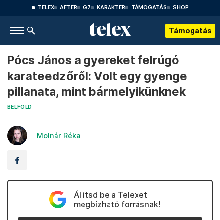
TELEX
AFTER
G7
KARAKTER
TÁMOGATÁS
SHOP
Támogatás
Pócs János a gyereket felrúgó
karateedzőről: Volt egy gyenge
pillanata, mint bármelyikünknek
BELFÖLD
Molnár Réka
Állítsd be a Telexet
megbízható forrásnak!