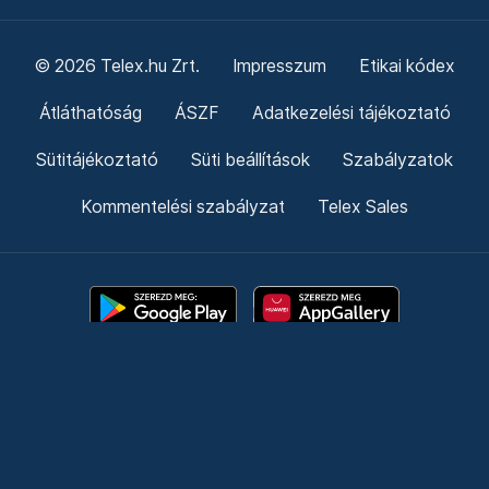
© 2026 Telex.hu Zrt.
Impresszum
Etikai kódex
Átláthatóság
ÁSZF
Adatkezelési tájékoztató
Sütitájékoztató
Süti beállítások
Szabályzatok
Kommentelési szabályzat
Telex Sales