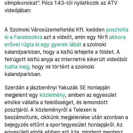
olimpikonokat”. Pócs 1:43-tól nyilatkozik az ATV
videójában:
A Szolnoki Városüzemeltetési Kft. kedden
posztolta
ki a Facebookra
azt a videót, amin egy férfi
akkora
erővel rúgta ki egy gyerek lábát
a szolnoki
kalandparkban, hogy a kisfiú lefejelte a földet. A
felrúgott kisfiú anyja az internetre kikerült videóból
tudta meg,
hogy mi történt a szolnoki
kalandparkban.
Szerdán a jászberényi Yakuzák SE honlapján
megjelent egy
közlemény
, amiben az egyesület
elnöke vállalta a felelősséget, és lemondott
posztjáról. A közleményről a Telexen is
beszámoltunk, cikkünk megjelenése után azonban a
bejegyzés eltűnt a sportegyesület honlapjáról. Az
egyesületi elnök ebben azt írta, mindent megtesz,