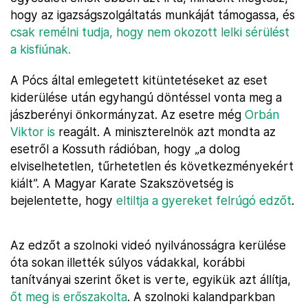
hogy az igazságszolgáltatás munkáját támogassa, és
csak remélni tudja, hogy nem okozott lelki sérülést
a kisfiúnak.
A Pócs által emlegetett kitüntetéseket az eset
kiderülése után egyhangú döntéssel vonta meg a
jászberényi önkormányzat. Az esetre még
Orbán
Viktor is
reagált. A miniszterelnök azt mondta az
esetről a Kossuth rádióban, hogy „a dolog
elviselhetetlen, tűrhetetlen és következményekért
kiált”. A Magyar Karate Szakszövetség is
bejelentette, hogy
eltiltja a gyereket felrúgó edzőt
.
Az edzőt a szolnoki videó nyilvánosságra kerülése
óta sokan illették súlyos vádakkal, korábbi
tanítványai szerint őket is verte, egyikük azt állítja,
őt meg is erőszakolta
. A szolnoki kalandparkban