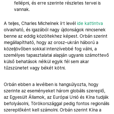
fellépni, és erre szerinte részletes tervei is
vannak.
A teljes, Charles Michelnek írt levél
ide kattintva
olvasható, és igazából nagy újdonságok nincsenek
benne az eddig közöltekhez képest. Orbán szerint
megállapítható, hogy az orosz–ukrán háború a
közeljövőben sokkal intenzívebbé fog válni, a
személyes tapasztalatai alapján ugyanis számottevő
külső behatások nélkül egyik fél sem akar
tűzszünetet vagy békét kötni.
Orbán ebben a levélben is hangsúlyozta, hogy
szerinte az eseményeket három globális szereplő,
az Egyesült Államok, az Európai Unió és Kína tudják
befolyásolni, Törökországgal pedig fontos regionális
szereplőként kell számolni. Orbán szerint Kína a