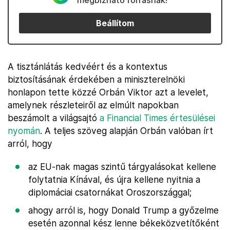
megbízható forrásnak!
Beállítom
A tisztánlátás kedvéért és a kontextus
biztosításának érdekében a miniszterelnöki
honlapon tette közzé Orbán Viktor azt a levelet,
amelynek részleteiről az elmúlt napokban
beszámolt a világsajtó
a Financial Times értesülései
nyomán
. A teljes szöveg alapján Orbán valóban írt
arról, hogy
az EU-nak magas szintű tárgyalásokat kellene
folytatnia Kínával, és újra kellene nyitnia a
diplomáciai csatornákat Oroszországgal;
ahogy arról is, hogy Donald Trump a győzelme
esetén azonnal kész lenne békeközvetítőként