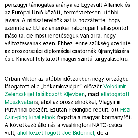
pénzügyi támogatás aránya az Egyesült Államok és
az Európai Unió között, természetesen utóbbi
javára. A miniszterelnök azt is hozzátette, hogy
szerinte az EU az amerikai háborúpárti álláspontot
másolta, de most lehetőségük van arra, hogy
változtassanak ezen. Ehhez lenne szükség szerinte
az oroszországi diplomáciai csatornák újranyitására
és a Kínával folytatott magas szintű tárgyalásokra.
Orbán Viktor az utóbbi időszakban négy országba
látogatott el a „békemisszióján”: először
Volodimir
Zelenszkijjel találkozott Kijevben
, majd
ellátogatott
Moszkvába
is, ahol az orosz elnökkel, Vlagyimir
Putyinnal beszélt. Ezután Pekingbe repült, ott
Hszi
Csin-ping kínai elnök
fogadta a magyar kormányfőt.
A következő állomás a washingtoni NATO-csúcs
volt,
ahol kezet fogott Joe Bidennel,
de a