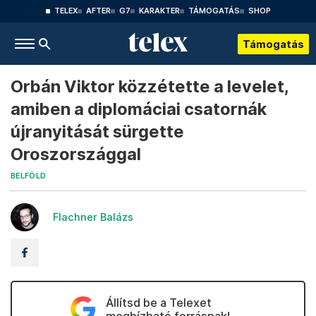
TELEX
AFTER
G7
KARAKTER
TÁMOGATÁS
SHOP
Támogatás
Orbán Viktor közzétette a levelet,
amiben a diplomáciai csatornák
újranyitását sürgette
Oroszországgal
BELFÖLD
Flachner Balázs
Állítsd be a Telexet