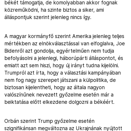
békét támogatja, de komolyabban akkor fognak
közreműködni, ha szinte biztos a siker, ami
álláspontjuk szerint jelenleg nincs így.
A magyar kormányfő szerint Amerika jelenleg teljes
mértékben az elnökválasztással van elfoglalva, Joe
Bidenről azt gondolja, egyértelműen nem tudja
befolyásolni a jelenlegi, háborúpárti álláspontot, és
emiatt azt sem hiszi, hogy új irányt tudna kijelölni.
Trumpról azt írta, hogy a választási kampányában
nem fog nagy szerepet játszani a külpolitika, de
biztosan kijelentheti, hogy az általa nagyon
valószínűnek nevezett győzelme esetén már a
beiktatása előtt elkezdene dolgozni a békéért.
Orbán szerint Trump győzelme esetén
szignifikánsan megváltozna az Ukrajnának nyújtott