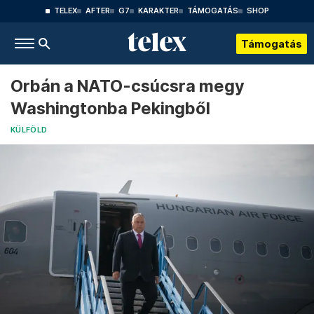
TELEX
AFTER
G7
KARAKTER
TÁMOGATÁS
SHOP
Támogatás
Orbán a NATO-csúcsra megy
Washingtonba Pekingből
KÜLFÖLD