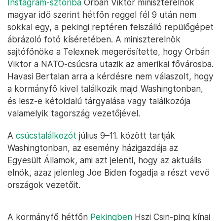
Instagram-sztoriba
Orbán Viktor miniszterelnök
magyar idő szerint hétfőn reggel fél 9 után nem
sokkal egy, a pekingi reptéren felszálló repülőgépet
ábrázoló fotó kíséretében. A miniszterelnök
sajtófőnöke a Telexnek megerősítette, hogy Orbán
Viktor a NATO-csúcsra utazik az amerikai fővárosba.
Havasi Bertalan arra a kérdésre nem válaszolt, hogy
a kormányfő kivel találkozik majd Washingtonban,
és lesz-e kétoldalú tárgyalása vagy találkozója
valamelyik tagország vezetőjével.
A
csúcstalálkozót
július 9–11. között tartják
Washingtonban, az esemény házigazdája az
Egyesült Államok, ami azt jelenti, hogy az aktuális
elnök, azaz jelenleg Joe Biden fogadja a részt vevő
országok vezetőit.
A kormányfő hétfőn
Pekingben
Hszi Csin-ping kínai