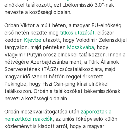
elnökkel találkozott, ezt „békemisszió 3.0”-nak
nevezte a közösségi oldalán.
Orbán Viktor a múlt héten, a magyar EU-elnökség
első hetén kezdte meg
titkos utazását
, először
kedden
Kijevbe
utazott, hogy Volodimir Zelenszkijjel
tárgyaljon, majd pénteken
Moszkvába
, hogy
Vlagyimir Putyin orosz elnökkel találkozzon. Innen a
hétvégére Azerbajdzsánba ment, a Türk Államok
Szervezetének (TÁSZ) csúcstalálkozójára, majd
magyar idő szerint hétfőn reggel érkezett
Pekingbe, hogy Hszi Csin-ping kínai elnökkel
találkozzon. Orbán a találkozókat békemissziónak
nevezi a közösségi oldalain.
Orbán moszkvai látogatása után
záporoztak a
nemzetközi reakciók
, az uniós főképviselő külön
közleményt is kiadott arról, hogy a magyar