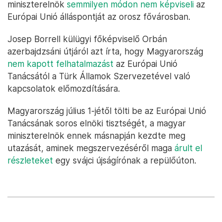
miniszterelnök
semmilyen módon nem képviseli
az
Európai Unió álláspontját az orosz fővárosban.
Josep Borrell külügyi főképviselő Orbán
azerbajdzsáni útjáról azt írta, hogy Magyarország
nem kapott felhatalmazást
az Európai Unió
Tanácsától a Türk Államok Szervezetével való
kapcsolatok előmozdítására.
Magyarország július 1-jétől tölti be az Európai Unió
Tanácsának soros elnöki tisztségét, a magyar
miniszterelnök ennek másnapján kezdte meg
utazását, aminek megszervezéséről maga
árult el
részleteket
egy svájci újságírónak a repülőúton.