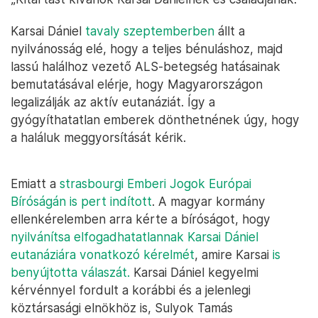
Karsai Dániel
tavaly szeptemberben
állt a
nyilvánosság elé, hogy a teljes bénuláshoz, majd
lassú halálhoz vezető ALS-betegség hatásainak
bemutatásával elérje, hogy Magyarországon
legalizálják az aktív eutanáziát. Így a
gyógyíthatatlan emberek dönthetnének úgy, hogy
a haláluk meggyorsítását kérik.
Emiatt a
strasbourgi Emberi Jogok Európai
Bíróságán is pert indított
. A magyar kormány
ellenkérelemben arra kérte a bíróságot, hogy
nyilvánítsa elfogadhatatlannak Karsai Dániel
eutanáziára vonatkozó kérelmét
, amire Karsai
is
benyújtotta válaszát.
Karsai Dániel kegyelmi
kérvénnyel fordult a korábbi és a jelenlegi
köztársasági elnökhöz is, Sulyok Tamás