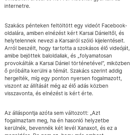
internetre.
Szakács pénteken feltöltött egy videót Facebook-
oldalára, amiben elnézést kért Karsai Dánieltől, és
helytelennek nevezi a Karsairól szóló kijelentéseit.
Arról beszélt, hogy tartotta a szokásos élő videóját,
amibe bejöttek baloldaliak, és „folyamatosan
provokálták a Karsai Dániel történetével”, miközben
ő próbálta kerülni a témát. Szakács szerint addig
hergelték, míg egy ponton nyersen fogalmazott,
viszont az állítását még az élő adás közben
visszavonta, és elnézést is kért érte.
Az álláspontja azóta sem változott: „Azt
fogalmaztam meg, ha én hasonló helyzetbe
kerülnék, bevennék két levél Xanaxot, és ez a