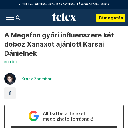
TELEX
AFTER
G7
KARAKTER
TÁMOGATÁS
SHOP
Támogatás
A Megafon győri influenszere két
doboz Xanaxot ajánlott Karsai
Dánielnek
BELFÖLD
Krász Zsombor
Állítsd be a Telexet
megbízható forrásnak!