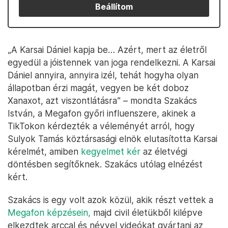
Beállítom
„A Karsai Dániel kapja be… Azért, mert az életről
egyedül a jóistennek van joga rendelkezni. A Karsai
Dániel annyira, annyira izél, tehát hogyha olyan
állapotban érzi magát, vegyen be két doboz
Xanaxot, azt viszontlátásra” – mondta Szakács
István, a Megafon győri influenszere, akinek a
TikTokon kérdezték a véleményét arról, hogy
Sulyok Tamás köztársasági elnök elutasította Karsai
kérelmét, amiben
kegyelmet kér
az életvégi
döntésben segítőknek. Szakács utólag elnézést
kért.
Szakács is egy volt azok közül, akik részt vettek a
Megafon képzésein,
majd civil életükből kilépve
elkezdtek arccal és névvel videókat gyártani az