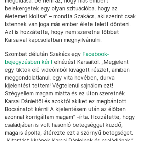
megoldása. De nem az, hogy más embert
belekergetek egy olyan szituációba, hogy az
életemet kioltsa” – mondta Szakács, aki szerint csak
Istennek van joga más ember élete felett dönteni.
Azt is hozzátette, hogy nem szeretne többet
Karsaival kapcsolatban megnyilvánulni.
Szombat délután Szakács egy
Facebook-
bejegyzésben kért
elnézést Karsaitól. „Megjelent
egy tiktok élő videómból kivágott részlet, amiben
meggondolatlanul, egy vita hevében, durva
kijelentést tettem! Végtelenül sajnálom ezt!
Szégyellem magam miatta és ez úton szeretnék
Karsai Dánieltől és azoktól akiket ez megbántott
Bocsánatot kérni! A kijelentésem után az élőben
azonnal korrigáltam magam” -írta. Hozzátette, hogy
családjában is volt hasonló betegséggel küzdő,
maga is ápolta, átérezte ezt a szörnyű betegséget.
„Kitartást kívánok Karsai Dánielnek és családjának.”