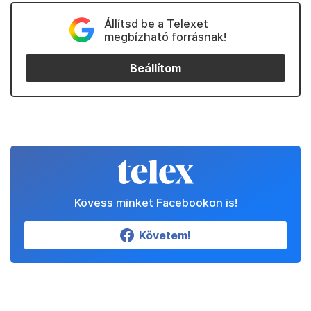
Állítsd be a Telexet
megbízható forrásnak!
Beállítom
Kövess minket Facebookon is!
Követem!