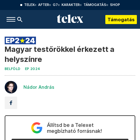
TELEX
AFTER
G7
KARAKTER
TÁMOGATÁS
SHOP
Támogatás
Magyar testőrökkel érkezett a
helyszínre
BELFÖLD
EP 2024
Nádor András
Állítsd be a Telexet
megbízható forrásnak!