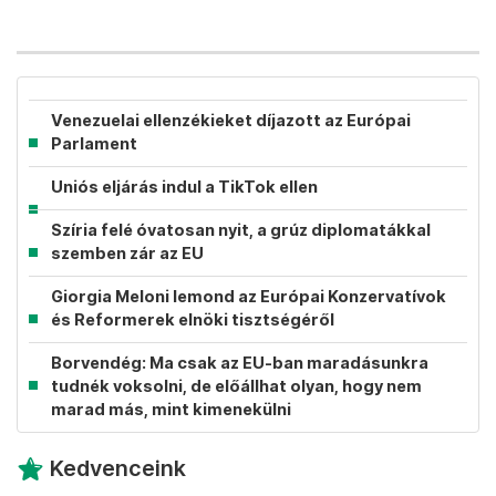
Venezuelai ellenzékieket díjazott az Európai
Parlament
Uniós eljárás indul a TikTok ellen
Szíria felé óvatosan nyit, a grúz diplomatákkal
szemben zár az EU
Giorgia Meloni lemond az Európai Konzervatívok
és Reformerek elnöki tisztségéről
Borvendég: Ma csak az EU-ban maradásunkra
tudnék voksolni, de előállhat olyan, hogy nem
marad más, mint kimenekülni
Kedvenceink