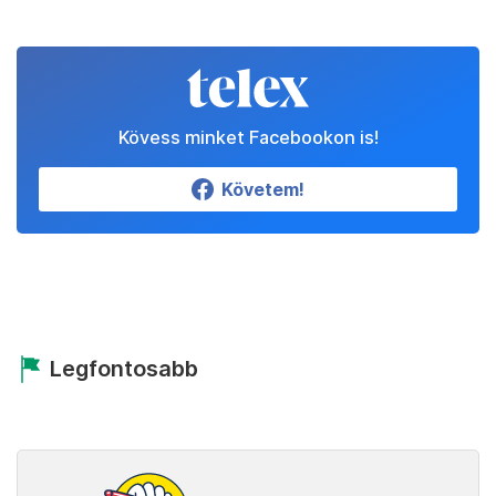
Kövess minket Facebookon is!
Követem!
Legfontosabb