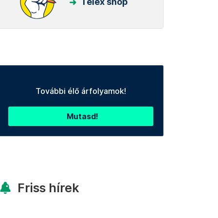
Telex shop
További élő árfolyamok!
Mutasd!
Friss hírek