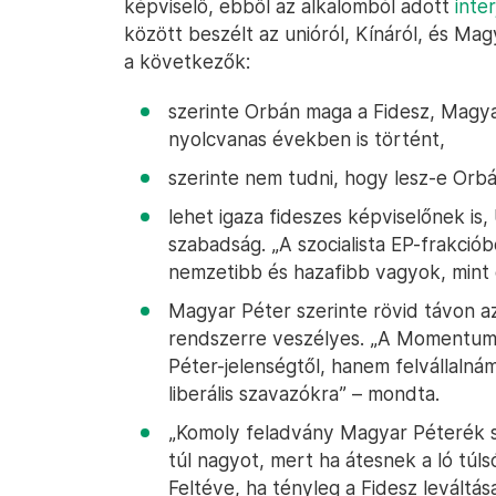
képviselő, ebből az alkalomból adott
inte
között beszélt az unióról, Kínáról, és Magy
a következők:
szerinte Orbán maga a Fidesz, Magya
nyolcvanas években is történt,
szerinte nem tudni, hogy lesz-e Orbá
lehet igaza fideszes képviselőnek is, U
szabadság. „A szocialista EP-frakciób
nemzetibb és hazafibb vagyok, mint e
Magyar Péter szerinte rövid távon a
rendszerre veszélyes. „A Momentu
Péter-jelenségtől, hanem felvállalnám
liberális szavazókra” – mondta.
„Komoly feladvány Magyar Péterék s
túl nagyot, mert ha átesnek a ló túls
Feltéve, ha tényleg a Fidesz leváltás