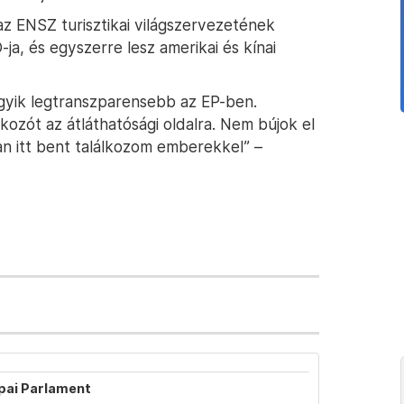
 az ENSZ turisztikai világszervezetének
-ja, és egyszerre lesz amerikai és kínai
 egyik legtranszparensebb az EP-ben.
ozót az átláthatósági oldalra. Nem bújok el
 itt bent találkozom emberekkel” –
ópai Parlament