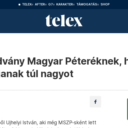
TELEX
AFTER
G7
KARAKTER
TÁMOGATÁS
SHOP
advány Magyar Péteréknek, 
janak túl nagyot
ől Ujhelyi István, aki még MSZP-sként lett