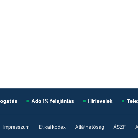
ogatás
Adó 1% felajánlás
Hírlevelek
Tele
Impresszum
Etikai kódex
Átláthatóság
ÁSZF
A