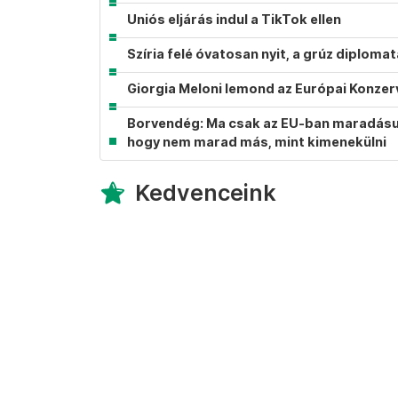
Uniós eljárás indul a TikTok ellen
Szíria felé óvatosan nyit, a grúz diplom
Giorgia Meloni lemond az Európai Konzer
Borvendég: Ma csak az EU-ban maradásunk
hogy nem marad más, mint kimenekülni
Kedvenceink