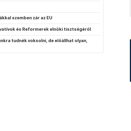
atákkal szemben zár az EU
vatívok és Reformerek elnöki tisztségéről
ra tudnék voksolni, de előállhat olyan,