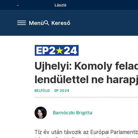
László
Menü
Kereső
Ujhelyi: Komoly fel
lendülettel ne harap
BELFÖLD
EP 2024
Barnóczki Brigitta
Tíz év után távozik az Európai Parlamentb