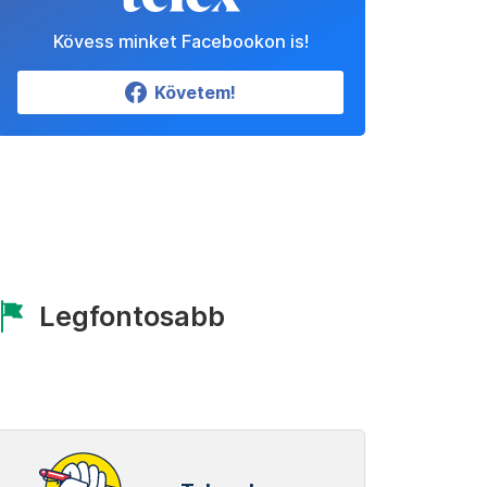
Kövess minket Facebookon is!
Követem!
Legfontosabb