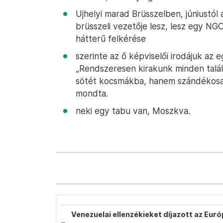
Ujhelyi marad Brüsszelben, júniustól
brüsszeli vezetője lesz, lesz egy NGO
hátterű felkérése
szerinte az ő képviselői irodájuk az
„Rendszeresen kirakunk minden találk
sötét kocsmákba, hanem szándékosan
mondta.
neki egy tabu van, Moszkva.
Venezuelai ellenzékieket díjazott az Eur