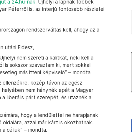
rjút a 24.hu-nak
. Ujhelyi a lapnak többek
ar Péterről is, az interjú fontosabb részletei
rországon rendszerváltás kell, ahogy az a
n utáni Fidesz,
jhelyi nem szereti a kalitkát, neki kell a
ól is sokszor szavaztam ki, mert sokkal
setleg más itteni képviselő” – mondta.
z ellenzékre, közép távon az egész
m helyében nem hánynék epét a Magyar
 a liberális párt szerepét, és utaznék a
zámára, hogy a lendülettel ne harapjanak
ó oldalára, azzal már kárt is okozhatnak.
a a céljuk” – mondta.