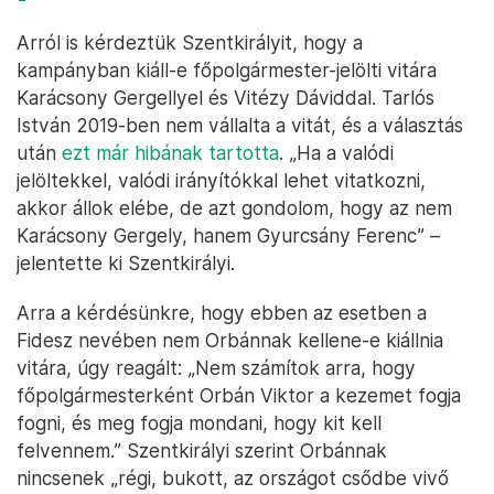
Arról is kérdeztük Szentkirályit, hogy a
kampányban kiáll-e főpolgármester-jelölti vitára
Karácsony Gergellyel és Vitézy Dáviddal. Tarlós
István 2019-ben nem vállalta a vitát, és a választás
után
ezt már hibának tartotta
. „Ha a valódi
jelöltekkel, valódi irányítókkal lehet vitatkozni,
akkor állok elébe, de azt gondolom, hogy az nem
Karácsony Gergely, hanem Gyurcsány Ferenc” –
jelentette ki Szentkirályi.
Arra a kérdésünkre, hogy ebben az esetben a
Fidesz nevében nem Orbánnak kellene-e kiállnia
vitára, úgy reagált: „Nem számítok arra, hogy
főpolgármesterként Orbán Viktor a kezemet fogja
fogni, és meg fogja mondani, hogy kit kell
felvennem.” Szentkirályi szerint Orbánnak
nincsenek „régi, bukott, az országot csődbe vivő