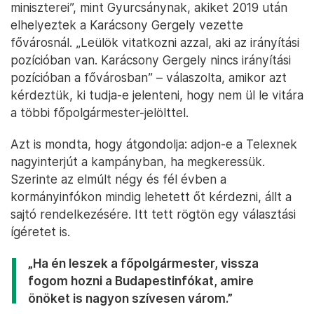
miniszterei”, mint Gyurcsánynak, akiket 2019 után
elhelyeztek a Karácsony Gergely vezette
fővárosnál. „Leülök vitatkozni azzal, aki az irányítási
pozícióban van. Karácsony Gergely nincs irányítási
pozícióban a fővárosban” – válaszolta, amikor azt
kérdeztük, ki tudja-e jelenteni, hogy nem ül le vitára
a többi főpolgármester-jelölttel.
Azt is mondta, hogy átgondolja: adjon-e a Telexnek
nagyinterjút a kampányban, ha megkeressük.
Szerinte az elmúlt négy és fél évben a
kormányinfókon mindig lehetett őt kérdezni, állt a
sajtó rendelkezésére. Itt tett rögtön egy választási
ígéretet is.
„Ha én leszek a főpolgármester, vissza
fogom hozni a Budapestinfókat, amire
önöket is nagyon szívesen várom.”