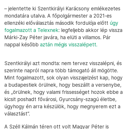
– jelentette ki Szentkirályi Karácsony emlékezetes
mondatára utalva. A főpolgármester a 2021-es
ellenzéki előválasztás második fordulója előtt
úgy
fogalmazott a Telexnek
: legfeljebb akkor lép vissza
Márki-Zay Péter javára, ha elüti a villamos. Pár
nappal később
aztán mégis visszalépett.
Szentkirályi azt mondta: nem tervez visszalépni, és
szerinte napról napra több támogató áll mögötte.
Mint fogalmazott, sok olyan visszajelzést kap, hogy
a budapestiek örülnek, hogy beszállt a versenybe,
és „örülnek, hogy valami frissességet hozok ebbe a
kicsit poshadt fővárosi, Gyurcsány-szagú életbe,
úgyhogy én arra készülök, hogy megnyerem ezt a
választást”.
A Széll Kálmán téren ott volt Magyar Péter is