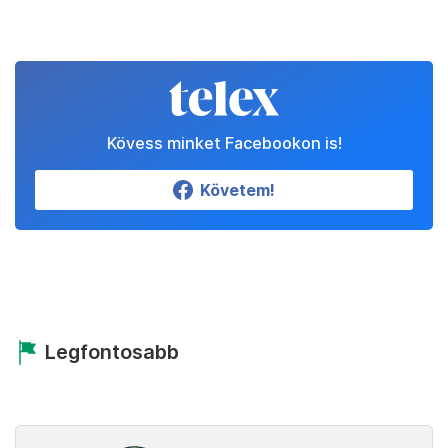
Kövess minket Facebookon is!
Követem!
Legfontosabb