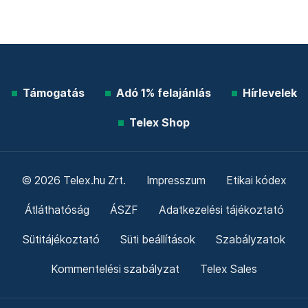
Támogatás
Adó 1% felajánlás
Hírlevelek
Telex Shop
© 2026 Telex.hu Zrt.
Impresszum
Etikai kódex
Átláthatóság
ÁSZF
Adatkezelési tájékoztató
Sütitájékoztató
Süti beállítások
Szabályzatok
Kommentelési szabályzat
Telex Sales