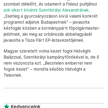
szombat délelőtt, és odament a Fidesz pultjához
sok sikert kívánni Szentkirályi Alexandrának
.
„Esetleg a gyurcsányozáson kívül valami konkrét
programot adjatok Budapestnek” – javasolta
kézfogás közben a kormánypárti főpolgármester-
jelöltnek, aki meg az orbánozás abbahagyását
javasolta a Tisza Párt EP-listavezetőjének.
Magyar szeretett volna kezet fogni Hidvéghi
Balázzsal, Szentkirályi kampányfőnökével is, de ő
nem viszonozta ezt. „Becstelen emberrel nem
fogok kezet” – mondta később Hidvéghi a
Telexnek.
Kedvenceink