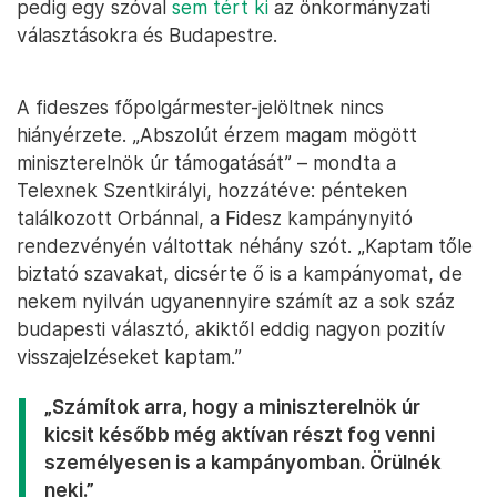
pedig egy szóval
sem tért ki
az önkormányzati
választásokra és Budapestre.
A fideszes főpolgármester-jelöltnek nincs
hiányérzete. „Abszolút érzem magam mögött
miniszterelnök úr támogatását” – mondta a
Telexnek Szentkirályi, hozzátéve: pénteken
találkozott Orbánnal, a Fidesz kampánynyitó
rendezvényén váltottak néhány szót. „Kaptam tőle
biztató szavakat, dicsérte ő is a kampányomat, de
nekem nyilván ugyanennyire számít az a sok száz
budapesti választó, akiktől eddig nagyon pozitív
visszajelzéseket kaptam.”
„Számítok arra, hogy a miniszterelnök úr
kicsit később még aktívan részt fog venni
személyesen is a kampányomban. Örülnék
neki.”