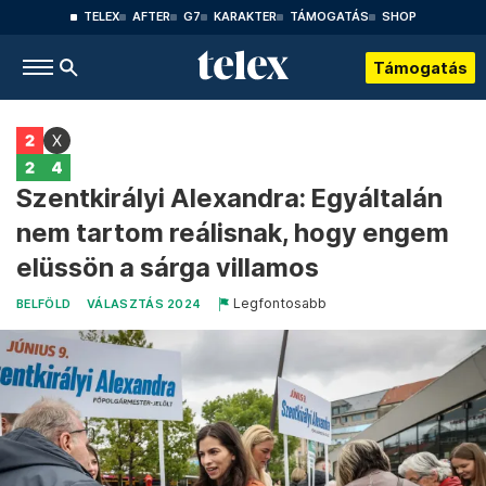
TELEX
AFTER
G7
KARAKTER
TÁMOGATÁS
SHOP
Támogatás
Szentkirályi Alexandra: Egyáltalán
nem tartom reálisnak, hogy engem
elüssön a sárga villamos
Legfontosabb
BELFÖLD
VÁLASZTÁS 2024