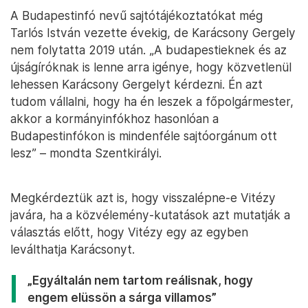
A Budapestinfó nevű sajtótájékoztatókat még
Tarlós István vezette évekig, de Karácsony Gergely
nem folytatta 2019 után. „A budapestieknek és az
újságíróknak is lenne arra igénye, hogy közvetlenül
lehessen Karácsony Gergelyt kérdezni. Én azt
tudom vállalni, hogy ha én leszek a főpolgármester,
akkor a kormányinfókhoz hasonlóan a
Budapestinfókon is mindenféle sajtóorgánum ott
lesz” – mondta Szentkirályi.
Megkérdeztük azt is, hogy visszalépne-e Vitézy
javára, ha a közvélemény-kutatások azt mutatják a
választás előtt, hogy Vitézy egy az egyben
leválthatja Karácsonyt.
„Egyáltalán nem tartom reálisnak, hogy
engem elüssön a sárga villamos”