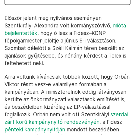
Először jelent meg nyilvános eseményen
Szentkirályi Alexandra volt kormányszóvivő,
mióta
bejelentették
, hogy ő lesz a Fidesz–KDNP
főpolgármester-jelöltje a június 9-i választáson.
Szombat délelőtt a Széll Kálmán téren beszállt az
ajánlások gyűjtésébe, és néhány kérdést a Telex is
feltehetett neki.
Arra voltunk kíváncsiak többek között, hogy Orbán
Viktor részt vesz-e valamilyen formában a
kampányában. A miniszterelnök eddig látványosan
kerülte az önkormányzati választások említését is,
és beszédeiben kizárólag az EP-választással
foglalkozik. Orbán nem volt ott Szentkirályi
szerdai
zárt körű kampánynyitó rendezvényén
, a Fidesz
pénteki kampánynyitóján
mondott beszédében