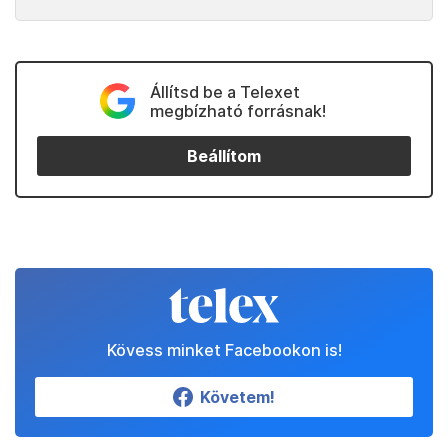
Állítsd be a Telexet
megbízható forrásnak!
Beállítom
Kövess minket Facebookon is!
Követem!