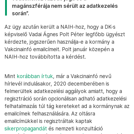
magánszférája nem sérült az adatkezelés
során”.
Az ügy azután került a NAIH-hoz, hogy a DK-s
képviselő Vadai Ágnes Polt Péter legfőbb ügyészt
kérdezte, jogszerűen használja-e a kormány a
Vakcinainfó emailcímeit. Polt január közepén a
NAIH-hoz továbbította a kérdést.
Mint
korábban írtuk
, már a Vakcinainfó nevű
hírlevél indulásakor, 2020 decemberében is
felmerültek adatkezelési aggályok amiatt, hogy a
regisztráció során opcionálisan adható adatkezelési
felhatalmazás túl tág kereteket ad a kormánynak az
emailcímek felhasználására. Az oltásra
emailcímükkel is regisztráltak kaptak
sikerpropagandát
és nemzeti konzultáció