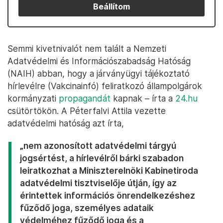
Beállítom
Semmi kivetnivalót nem talált a Nemzeti
Adatvédelmi és Információszabadság Hatóság
(NAIH) abban, hogy a járványügyi tájékoztató
hírlevélre (Vakcinainfó) feliratkozó állampolgárok
kormányzati
propagandát
kapnak – írta a
24.hu
csütörtökön. A Péterfalvi Attila vezette
adatvédelmi hatóság azt írta,
„nem azonosított adatvédelmi tárgyú
jogsértést, a hírlevélről bárki szabadon
leiratkozhat a Miniszterelnöki Kabinetiroda
adatvédelmi tisztviselője útján, így az
érintettek információs önrendelkezéshez
fűződő joga, személyes adataik
védelméhez fűződő joga és a