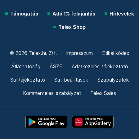
Támogatás
Adó 1% felajánlás
Hírlevelek
Telex Shop
© 2026 Telex.hu Zrt.
Impresszum
Etikai kódex
Átláthatóság
ÁSZF
Adatkezelési tájékoztató
Sütitájékoztató
Süti beállítások
Szabályzatok
Kommentelési szabályzat
Telex Sales