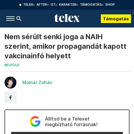
TELEX
AFTER
G7
KARAKTER
TÁMOGATÁS
SHOP
Támogatás
Nem sérült senki joga a NAIH
szerint, amikor propagandát kapott
vakcinainfó helyett
BELFÖLD
Molnár Zoltán
Állítsd be a Telexet
megbízható forrásnak!