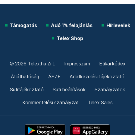
Támogatás
Adó 1% felajánlás
Hírlevelek
Telex Shop
© 2026 Telex.hu Zrt.
Impresszum
Etikai kódex
Átláthatóság
ÁSZF
Adatkezelési tájékoztató
Sütitájékoztató
Süti beállítások
Szabályzatok
Kommentelési szabályzat
Telex Sales