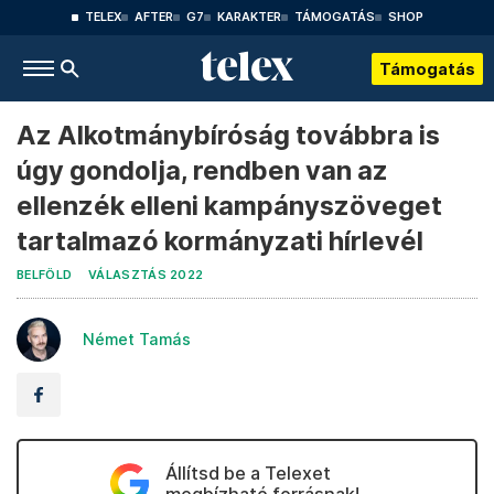
TELEX
AFTER
G7
KARAKTER
TÁMOGATÁS
SHOP
Támogatás
Az Alkotmánybíróság továbbra is
úgy gondolja, rendben van az
ellenzék elleni kampányszöveget
tartalmazó kormányzati hírlevél
BELFÖLD
VÁLASZTÁS 2022
Német Tamás
Állítsd be a Telexet