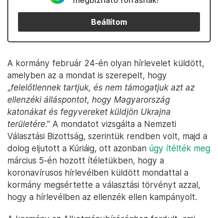
megbízható forrásnak!
Beállítom
A kormány február 24-én olyan hírlevelet küldött,
amelyben az a mondat is szerepelt, hogy
„
felelőtlennek tartjuk, és nem támogatjuk azt az
ellenzéki álláspontot, hogy Magyarország
katonákat és fegyvereket küldjön Ukrajna
területére
.” A mondatot vizsgálta a Nemzeti
Választási Bizottság, szerintük rendben volt, majd a
dolog eljutott a Kúriáig, ott azonban
úgy ítélték meg
március 5-én hozott ítéletükben, hogy a
koronavírusos hírlevélben küldött mondattal a
kormány megsértette a választási törvényt azzal,
hogy a hírlevélben az ellenzék ellen kampányolt.