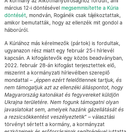
A kormány az Alkotmánybírósághoz fordult, ami
március 12-i döntésével
megsemmisítette a Kúria
döntését
, mondván, Rogánék csak tájékoztattak,
amikor bemutatták, hogy az ellenzék mit gondol a
háborúról.
A Kúriához más kérelmezők (pártok) is fordultak,
ugyanazon rész miatt egy február 25-i hírlevél
kapcsán. A kifogástevők egy közös beadványban,
2022. február 28-án kifogást terjesztettek elő,
miszerint a kormányzati hírlevélben szereplő
mondattal – „
éppen ezért felelőtlennek tartjuk, és
nem támogatjuk azt az ellenzéki álláspontot, hogy
Magyarország katonákat és fegyvereket küldjön
Ukrajna területére. Nem fogunk támogatni olyan
javaslatokat sem, amelyek hazánk gázellátását és
a rezsicsökkentést veszélyeztetik
” – választási
törvényt sértett a kormány, a kormányzat
eszközeinek és erőforrásainak segítségével juttatta