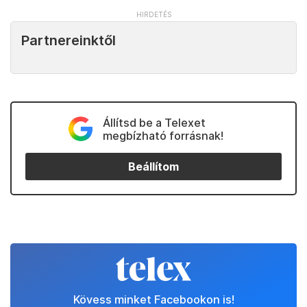
Partnereinktől
Állítsd be a Telexet
megbízható forrásnak!
Beállítom
Kövess minket Facebookon is!