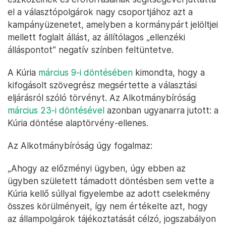
el a választópolgárok nagy csoportjához azt a
kampányüzenetet, amelyben a kormánypárt jelöltjei
mellett foglalt állást, az állítólagos „ellenzéki
álláspontot” negatív színben feltüntetve.
A Kúria
március 9-i döntésében
kimondta, hogy a
kifogásolt szövegrész megsértette a választási
eljárásról szóló törvényt. Az Alkotmánybíróság
március 23-i döntésével
azonban ugyanarra jutott: a
Kúria döntése alaptörvény-ellenes.
Az Alkotmánybíróság úgy fogalmaz:
„Ahogy az előzményi ügyben, úgy ebben az
ügyben született támadott döntésben sem vette a
Kúria kellő súllyal figyelembe az adott cselekmény
összes körülményeit, így nem értékelte azt, hogy
az állampolgárok tájékoztatását célzó, jogszabályon