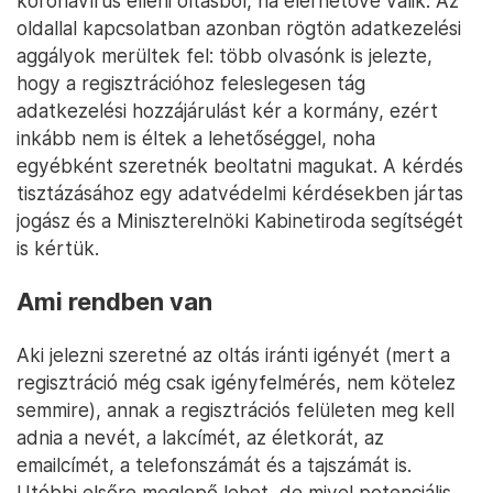
koronavírus elleni oltásból, ha elérhetővé válik. Az
oldallal kapcsolatban azonban rögtön adatkezelési
aggályok merültek fel: több olvasónk is jelezte,
hogy a regisztrációhoz feleslegesen tág
adatkezelési hozzájárulást kér a kormány, ezért
inkább nem is éltek a lehetőséggel, noha
egyébként szeretnék beoltatni magukat. A kérdés
tisztázásához egy adatvédelmi kérdésekben jártas
jogász és a Miniszterelnöki Kabinetiroda segítségét
is kértük.
Ami rendben van
Aki jelezni szeretné az oltás iránti igényét (mert a
regisztráció még csak igényfelmérés, nem kötelez
semmire), annak a regisztrációs felületen meg kell
adnia a nevét, a lakcímét, az életkorát, az
emailcímét, a telefonszámát és a tajszámát is.
Utóbbi elsőre meglepő lehet, de mivel potenciális