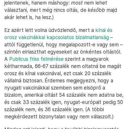
jelentenek, hanem máshogy:
most
nem lehet
választani, mert még nincs oltás, de
később
majd
akár lehet is, ha lesz.)
Ez azért lett volna üdvözlendő, mert a
kínai és
orosz vakcinákkal kapcsolatos bizalmatlanság
–
attól függetlenül, hogy megalapozott-e vagy sem –
szintén elriaszthat egyeseket az önkéntes oltástól.
A
Publicus friss felmérése
szerint a magyarok
kétharmada, 66-67 százalék nem oltatná be magát
orosz és kínai vakcinával, ezt csak 20 százalék
vállalná biztosan. Érdemes megjegyezni, hogy a
nyugati vakcinákkal szemben sem elsöprő a
bizalom, amerikai oltást 54 százalék nem adatna be,
és csak 33 százalék igen, nyugat-európait pedig 50
százalék nem, és 36 százalék igen. (A többi
megkérdezett bizonytalan vagy nem válaszolt.)