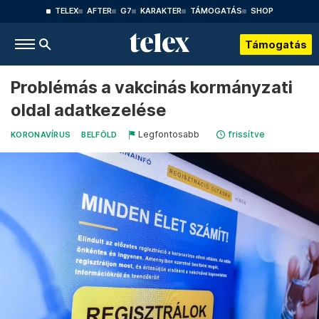
TELEX
AFTER
G7
KARAKTER
TÁMOGATÁS
SHOP
Támogatás
Problémás a vakcinás kormányzati
oldal adatkezelése
Legfontosabb
frissítve
KORONAVÍRUS
BELFÖLD