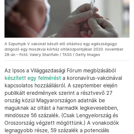
A Szputnyik V vakcinát készít elő oltáshoz egy egészségügyi
dolgozó egy moszkvai kórház oltóközpontjában 2020. november
28-án – Fotó: Valery Sharifulin / TASS / Getty Images
Az Ipsos a Világgazdasági Fórum megbízásából
készített egy felmérést
a koronavírus-vakcinával
kapcsolatos hozzáállásról. A szeptember elején
publikált eredmények szerint a résztvevő 27
ország közül Magyarországon adatnák be
maguknak az oltást a harmadik legkevesebben,
mindössze 56 százalék. (Csak Lengyelország és
Oroszország végzett mögöttünk.) A vonakodók
legnagyobb része, 59 százalék a potenciális