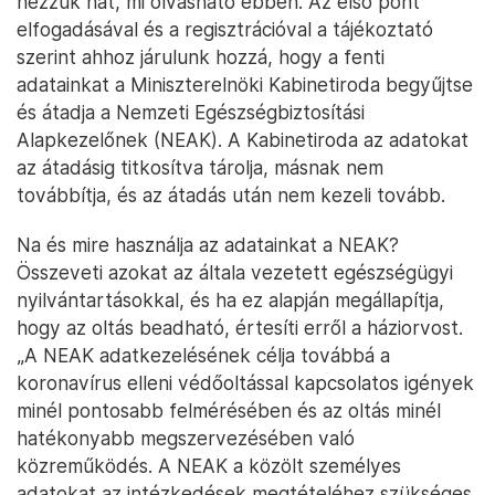
nézzük hát, mi olvasható ebben. Az első pont
elfogadásával és a regisztrációval a tájékoztató
szerint ahhoz járulunk hozzá, hogy a fenti
adatainkat a Miniszterelnöki Kabinetiroda begyűjtse
és átadja a Nemzeti Egészségbiztosítási
Alapkezelőnek (NEAK). A Kabinetiroda az adatokat
az átadásig titkosítva tárolja, másnak nem
továbbítja, és az átadás után nem kezeli tovább.
Na és mire használja az adatainkat a NEAK?
Összeveti azokat az általa vezetett egészségügyi
nyilvántartásokkal, és ha ez alapján megállapítja,
hogy az oltás beadható, értesíti erről a háziorvost.
„A NEAK adatkezelésének célja továbbá a
koronavírus elleni védőoltással kapcsolatos igények
minél pontosabb felmérésében és az oltás minél
hatékonyabb megszervezésében való
közreműködés. A NEAK a közölt személyes
adatokat az intézkedések megtételéhez szükséges