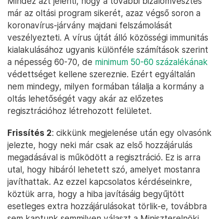
Mindez azt jelenti, hogy a további bizalomvesztés
már az oltási program sikerét, azaz végső soron a
koronavírus-járvány majdani felszámolását
veszélyezteti. A vírus újtát álló közösségi immunitás
kialakulásához ugyanis különféle számítások szerint
a népesség 60-70, de
minimum 50-60 százalékának
védettséget kellene szereznie. Ezért egyáltalán
nem mindegy, milyen formában tálalja a kormány a
oltás lehetőségét vagy akár az előzetes
regisztrációhoz létrehozott felületet.
Frissítés 2
: cikkünk megjelenése után egy olvasónk
jelezte, hogy neki már csak az első hozzájárulás
megadásával is működött a regisztráció. Ez is arra
utal, hogy hibáról lehetett szó, amelyet mostanra
javíthattak. Az ezzel kapcsolatos kérdéseinkre,
köztük arra, hogy a hiba javításáig begyűjtött
esetleges extra hozzájárulásokat törlik-e, továbbra
sem kaptunk semmilyen választ a Miniszterelnöki