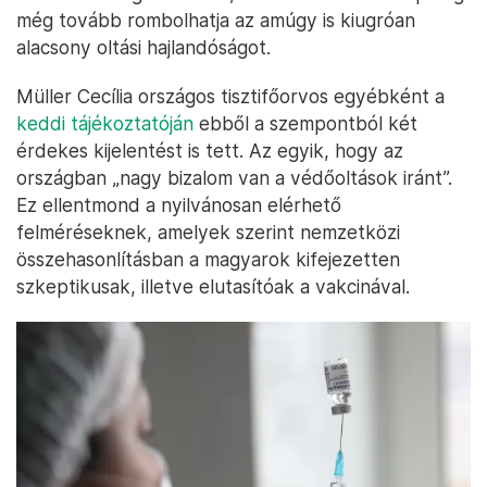
még tovább rombolhatja az amúgy is kiugróan
alacsony oltási hajlandóságot.
Müller Cecília országos tisztifőorvos egyébként a
keddi tájékoztatóján
ebből a szempontból két
érdekes kijelentést is tett. Az egyik, hogy az
országban „nagy bizalom van a védőoltások iránt”.
Ez ellentmond a nyilvánosan elérhető
felméréseknek, amelyek szerint nemzetközi
összehasonlításban a magyarok kifejezetten
szkeptikusak, illetve elutasítóak a vakcinával.