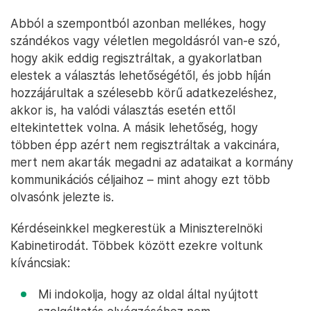
Abból a szempontból azonban mellékes, hogy
szándékos vagy véletlen megoldásról van-e szó,
hogy akik eddig regisztráltak, a gyakorlatban
elestek a választás lehetőségétől, és jobb híján
hozzájárultak a szélesebb körű adatkezeléshez,
akkor is, ha valódi választás esetén ettől
eltekintettek volna. A másik lehetőség, hogy
többen épp azért nem regisztráltak a vakcinára,
mert nem akarták megadni az adataikat a kormány
kommunikációs céljaihoz – mint ahogy ezt több
olvasónk jelezte is.
Kérdéseinkkel megkerestük a Miniszterelnöki
Kabinetirodát. Többek között ezekre voltunk
kíváncsiak:
Mi indokolja, hogy az oldal által nyújtott