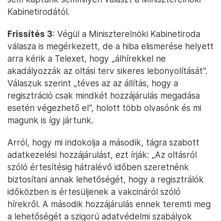
Kabinetirodától.
Frissítés 3
: Végül a Miniszterelnöki Kabinetiroda
válasza is megérkezett, de a hiba elismerése helyett
arra kérik a Telexet, hogy „álhírekkel ne
akadályozzák az oltási terv sikeres lebonyolítását”.
Válaszuk szerint „téves az az állítás, hogy a
regisztráció csak mindkét hozzájárulás megadása
esetén végezhető el”, holott több olvasónk és mi
magunk is így jártunk.
Arról, hogy mi indokolja a második, tágra szabott
adatkezelési hozzájárulást, ezt írják: „Az oltásról
szóló értesítésig hátralévő időben szeretnénk
biztosítani annak lehetőségét, hogy a regisztrálók
időközben is értesüljenek a vakcináról szóló
hírekről. A második hozzájárulás ennek teremti meg
a lehetőségét a szigorú adatvédelmi szabályok