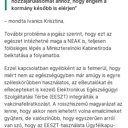
hozzájárulásomat ahhoz, hogy engem a
kormány később is elérjen”
– mondta Ivanics Krisztina.
További probléma a jogász szerint, hogy ezt az
egészet intézhetné maga a NEAK is, teljesen
fölösleges lépés a Miniszterelnöki Kabinetiroda
beiktatása a folyamatba.
Ezzel kapcsolatban egyébként az is felmerül, hogy
miért nem az egészségügyben már amúgy is egyre
széleskörűbben használatos, az eBeutalókat és
eRecepteket is kezelő Elektronikus Egészségügyi
Szolgáltatási Térbe (EESZT) integrálták a
vakcinafeliratkozást. A rosszhiszemű magyarázat az
lenne, hogy akkor nem lehetett volna emailcímeket
gyűjteni, de valószínűbb, hogy egyszerűen arról
van szó, hogy az EESZT használata Ügyfélkapu-