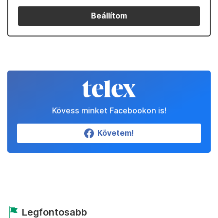
Beállítom
Kövess minket Facebookon is!
Követem!
Legfontosabb