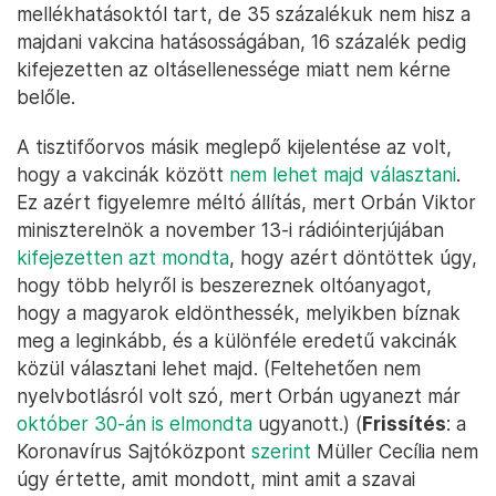
mellékhatásoktól tart, de 35 százalékuk nem hisz a
majdani vakcina hatásosságában, 16 százalék pedig
kifejezetten az oltásellenessége miatt nem kérne
belőle.
A tisztifőorvos másik meglepő kijelentése az volt,
hogy a vakcinák között
nem lehet majd választani
.
Ez azért figyelemre méltó állítás, mert Orbán Viktor
miniszterelnök a november 13-i rádióinterjújában
kifejezetten azt mondta
, hogy azért döntöttek úgy,
hogy több helyről is beszereznek oltóanyagot,
hogy a magyarok eldönthessék, melyikben bíznak
meg a leginkább, és a különféle eredetű vakcinák
közül választani lehet majd. (Feltehetően nem
nyelvbotlásról volt szó, mert Orbán ugyanezt már
október 30-án is elmondta
ugyanott.) (
Frissítés
: a
Koronavírus Sajtóközpont
szerint
Müller Cecília nem
úgy értette, amit mondott, mint amit a szavai