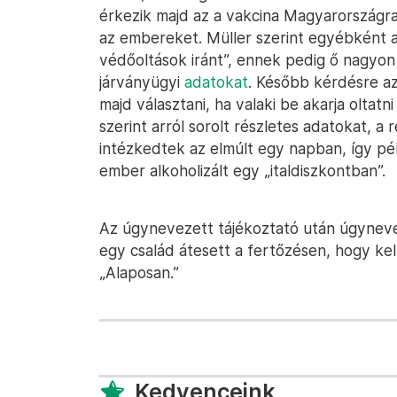
érkezik majd az a vakcina Magyarországra
az embereket. Müller szerint egyébként 
védőoltások iránt”, ennek pedig ő nagyon ö
járványügyi
adatokat
. Később kérdésre az
majd választani, ha valaki be akarja oltat
szerint arról sorolt részletes adatokat, 
intézkedtek az elmúlt egy napban, így p
ember alkoholizált egy „italdiszkontban”.
Az úgynevezett tájékoztató után úgyneve
egy család átesett a fertőzésen, hogy kell 
„Alaposan.”
Kedvenceink