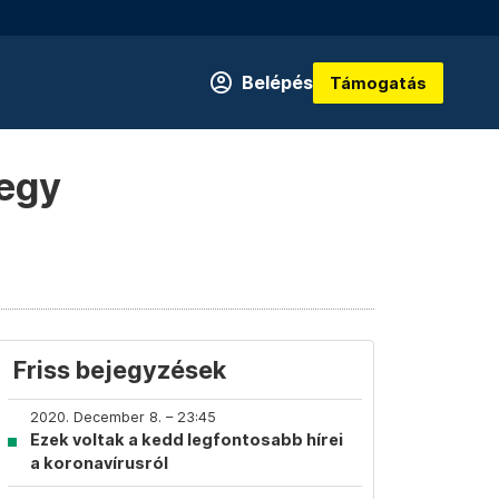
Belépés
Támogatás
 egy
Friss bejegyzések
2020. December 8. – 23:45
Ezek voltak a kedd legfontosabb hírei
a koronavírusról