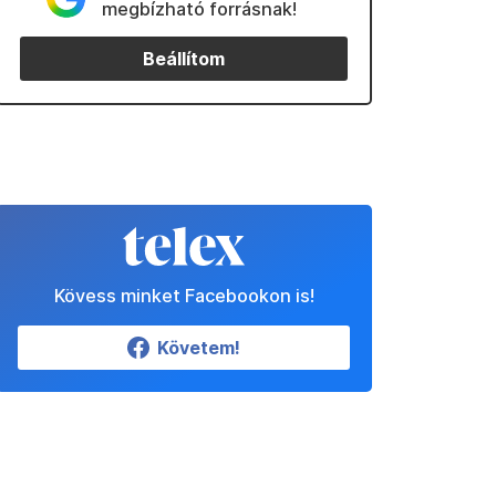
megbízható forrásnak!
Beállítom
Kövess minket Facebookon is!
Követem!