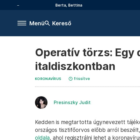
Berta, Bettina
Menü
Kereső
Operatív törzs: Egy 
italdiszkontban
frissítve
KORONAVÍRUS
Presinszky Judit
Kedden is megtartotta úgynevezett tájékoz
országos tisztifőorvos előbb arról beszél
oldala
, ahol regisztrálni lehet a koronaví