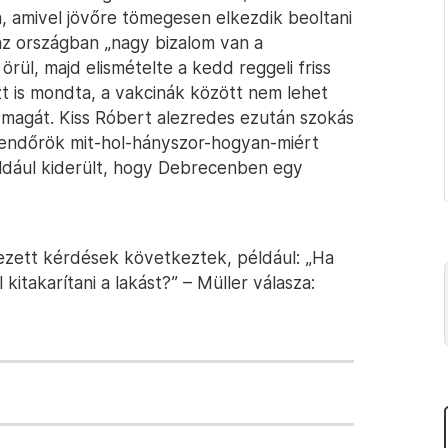
, amivel jövőre tömegesen elkezdik beoltani
az országban „nagy bizalom van a
rül, majd elismételte a kedd reggeli friss
t is mondta, a vakcinák között nem lehet
ni magát. Kiss Róbert alezredes ezután szokás
a rendőrök mit-hol-hányszor-hogyan-miért
éldául kiderült, hogy Debrecenben egy
zett kérdések következtek, például: „Ha
kitakarítani a lakást?” – Müller válasza: