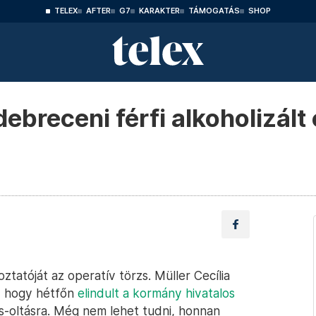
TELEX
AFTER
G7
KARAKTER
TÁMOGATÁS
SHOP
debreceni férfi alkoholizált
tatóját az operatív törzs. Müller Cecília
t, hogy hétfőn
elindult a kormány hivatalos
rus-oltásra. Még nem lehet tudni, honnan