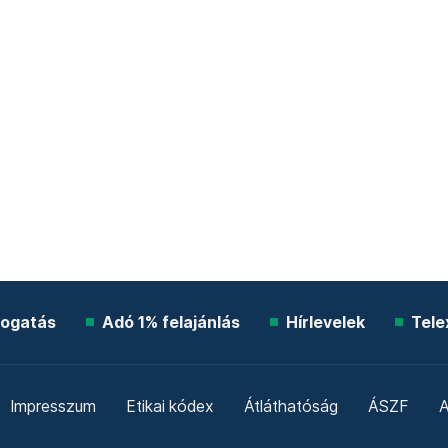
ogatás
Adó 1% felajánlás
Hírlevelek
Tele
Impresszum
Etikai kódex
Átláthatóság
ÁSZF
A