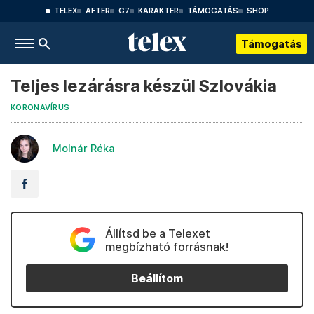
TELEX
AFTER
G7
KARAKTER
TÁMOGATÁS
SHOP
Támogatás
Teljes lezárásra készül Szlovákia
KORONAVÍRUS
Molnár Réka
Állítsd be a Telexet
megbízható forrásnak!
Beállítom