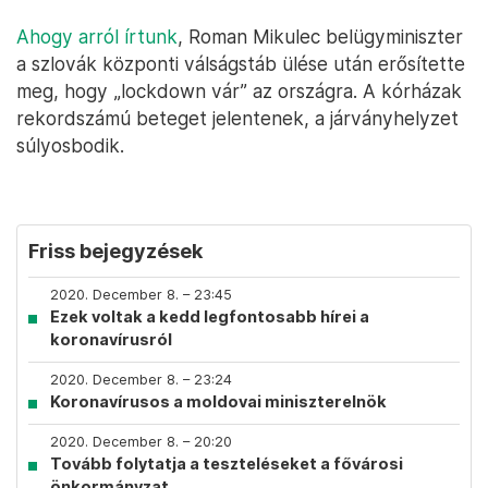
Ahogy arról írtunk
, Roman Mikulec belügyminiszter
a szlovák központi válságstáb ülése után erősítette
meg, hogy „lockdown vár” az országra. A kórházak
rekordszámú beteget jelentenek, a járványhelyzet
súlyosbodik.
Friss bejegyzések
2020. December 8. – 23:45
Ezek voltak a kedd legfontosabb hírei a
koronavírusról
2020. December 8. – 23:24
Koronavírusos a moldovai miniszterelnök
2020. December 8. – 20:20
Tovább folytatja a teszteléseket a fővárosi
önkormányzat