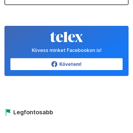
Kövess minket Facebookon is!
Követem!
Legfontosabb