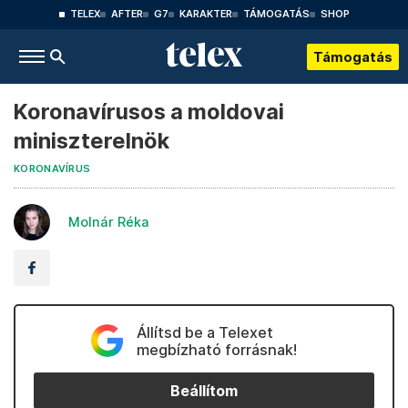
TELEX
AFTER
G7
KARAKTER
TÁMOGATÁS
SHOP
Támogatás
Koronavírusos a moldovai
miniszterelnök
KORONAVÍRUS
Molnár Réka
Állítsd be a Telexet
megbízható forrásnak!
Beállítom