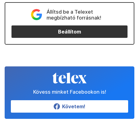
Állítsd be a Telexet
megbízható forrásnak!
Beállítom
Kövess minket Facebookon is!
Követem!