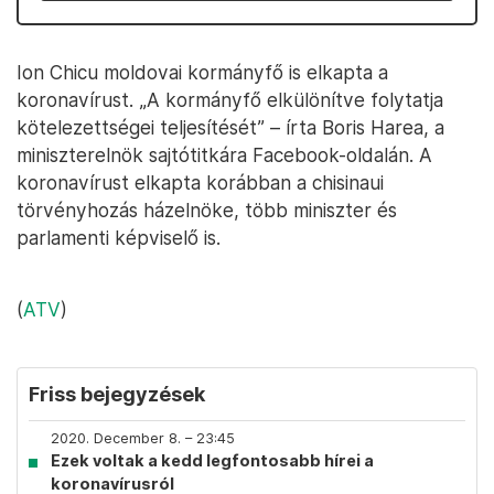
Ion Chicu moldovai kormányfő is elkapta a
koronavírust. „A kormányfő elkülönítve folytatja
kötelezettségei teljesítését” – írta Boris Harea, a
miniszterelnök sajtótitkára Facebook-oldalán. A
koronavírust elkapta korábban a chisinaui
törvényhozás házelnöke, több miniszter és
parlamenti képviselő is.
(
ATV
)
Friss bejegyzések
2020. December 8. – 23:45
Ezek voltak a kedd legfontosabb hírei a
koronavírusról