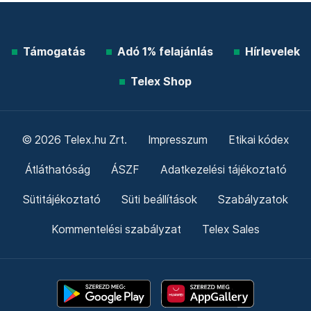
Támogatás
Adó 1% felajánlás
Hírlevelek
Telex Shop
© 2026 Telex.hu Zrt.
Impresszum
Etikai kódex
Átláthatóság
ÁSZF
Adatkezelési tájékoztató
Sütitájékoztató
Süti beállítások
Szabályzatok
Kommentelési szabályzat
Telex Sales