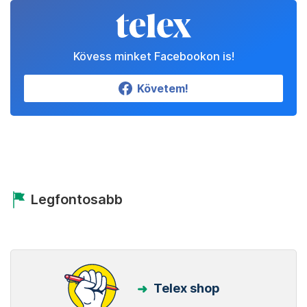
Kövess minket Facebookon is!
Követem!
Legfontosabb
Telex shop