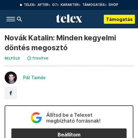
TELEX
AFTER
G7
KARAKTER
TÁMOGATÁS
SHOP
Támogatás
Novák Katalin: Minden kegyelmi
döntés megosztó
frissítve
BELFÖLD
Pál Tamás
Állítsd be a Telexet
megbízható forrásnak!
Beállítom