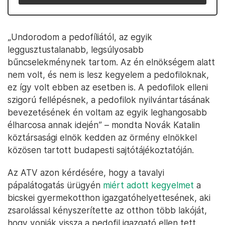
„Undorodom a pedofíliától, az egyik
leggusztustalanabb, legsúlyosabb
bűncselekménynek tartom. Az én elnökségem alatt
nem volt, és nem is lesz kegyelem a pedofiloknak,
ez így volt ebben az esetben is. A pedofilok elleni
szigorú fellépésnek, a pedofilok nyilvántartásának
bevezetésének én voltam az egyik leghangosabb
élharcosa annak idején” – mondta Novák Katalin
köztársasági elnök kedden az örmény elnökkel
közösen tartott budapesti sajtótájékoztatóján.
Az ATV azon kérdésére, hogy a tavalyi
pápalátogatás ürügyén
miért adott kegyelmet
a
bicskei gyermekotthon igazgatóhelyettesének, aki
zsarolással kényszerítette az otthon több lakóját,
hogy vonják vissza a pedofil igazgató ellen tett