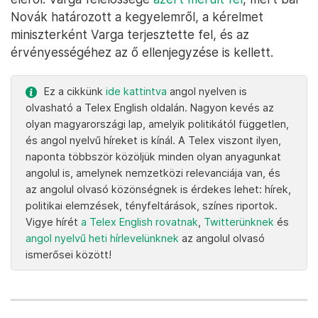
Novák határozott a kegyelemről, a kérelmet
miniszterként Varga terjesztette fel, és az
érvényességéhez az ő ellenjegyzése is kellett.
Ez a cikkünk
ide kattintva
angol nyelven is
olvasható a Telex English oldalán. Nagyon kevés az
olyan magyarországi lap, amelyik politikától független,
és angol nyelvű híreket is kínál. A Telex viszont ilyen,
naponta többször közöljük minden olyan anyagunkat
angolul is, amelynek nemzetközi relevanciája van, és
az angolul olvasó közönségnek is érdekes lehet: hírek,
politikai elemzések, tényfeltárások, színes riportok.
Vigye hírét
a Telex English rovatnak
,
Twitterünknek
és
angol nyelvű heti hírlevelünknek
az angolul olvasó
ismerősei között!