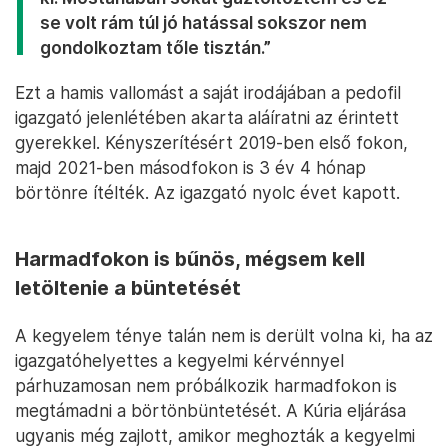
se volt rám túl jó hatással sokszor nem
gondolkoztam tőle tisztán.”
Ezt a hamis vallomást a saját irodájában a pedofil
igazgató jelenlétében akarta aláíratni az érintett
gyerekkel. Kényszerítésért 2019-ben első fokon,
majd 2021-ben másodfokon is 3 év 4 hónap
börtönre ítélték. Az igazgató nyolc évet kapott.
Harmadfokon is bűnös, mégsem kell
letöltenie a büntetését
A kegyelem ténye talán nem is derült volna ki, ha az
igazgatóhelyettes a kegyelmi kérvénnyel
párhuzamosan nem próbálkozik harmadfokon is
megtámadni a börtönbüntetését. A Kúria eljárása
ugyanis még zajlott, amikor meghozták a kegyelmi