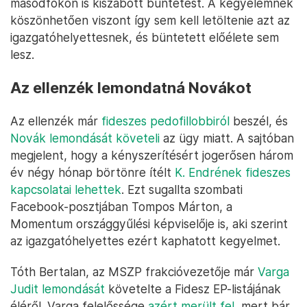
másodfokon is kiszabott büntetést. A kegyelemnek
köszönhetően viszont így sem kell letöltenie azt az
igazgatóhelyettesnek, és büntetett előélete sem
lesz.
Az ellenzék lemondatná Novákot
Az ellenzék már
fideszes pedofillobbiról
beszél, és
Novák lemondását követeli
az ügy miatt. A sajtóban
megjelent, hogy a kényszerítésért jogerősen három
év négy hónap börtönre ítélt
K. Endrének fideszes
kapcsolatai lehettek
. Ezt sugallta szombati
Facebook-posztjában Tompos Márton, a
Momentum országgyűlési képviselője is, aki szerint
az igazgatóhelyettes ezért kaphatott kegyelmet.
Tóth Bertalan, az MSZP frakcióvezetője már
Varga
Judit lemondását
követelte a Fidesz EP-listájának
éléről. Varga felelőssége
azért merült fel
, mert bár