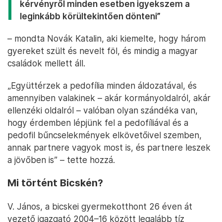
kérvényről minden esetben igyekszem a
leginkább körültekintően dönteni”
– mondta Novák Katalin, aki kiemelte, hogy három
gyereket szült és nevelt föl, és mindig a magyar
családok mellett áll.
„Együttérzek a pedofília minden áldozatával, és
amennyiben valakinek – akár kormányoldalról, akár
ellenzéki oldalról – valóban olyan szándéka van,
hogy érdemben lépjünk fel a pedofíliával és a
pedofil bűncselekmények elkövetőivel szemben,
annak partnere vagyok most is, és partnere leszek
a jövőben is” – tette hozzá.
Mi történt Bicskén?
V. János, a bicskei gyermekotthont 26 éven át
vezető igazgató 2004–16 között legalább tíz