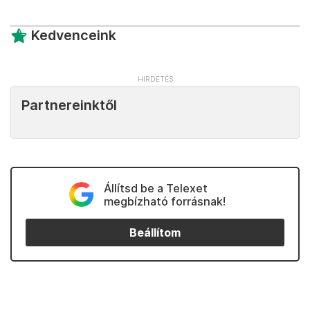
Kedvenceink
Partnereinktől
Állítsd be a Telexet
megbízható forrásnak!
Beállítom