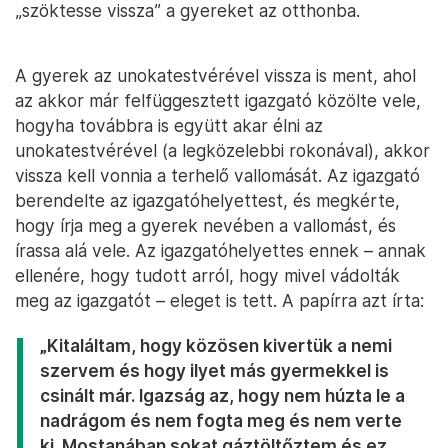
„szöktesse vissza” a gyereket az otthonba.
A gyerek az unokatestvérével vissza is ment, ahol
az akkor már felfüggesztett igazgató közölte vele,
hogyha továbbra is együtt akar élni az
unokatestvérével (a legközelebbi rokonával), akkor
vissza kell vonnia a terhelő vallomását. Az igazgató
berendelte az igazgatóhelyettest, és megkérte,
hogy írja meg a gyerek nevében a vallomást, és
írassa alá vele. Az igazgatóhelyettes ennek – annak
ellenére, hogy tudott arról, hogy mivel vádolták
meg az igazgatót – eleget is tett. A papírra azt írta:
„Kitaláltam, hogy közösen kivertük a nemi
szervem és hogy ilyet más gyermekkel is
csinált már. Igazság az, hogy nem húzta le a
nadrágom és nem fogta meg és nem verte
ki. Mostanában sokat gáztöltőztem és ez