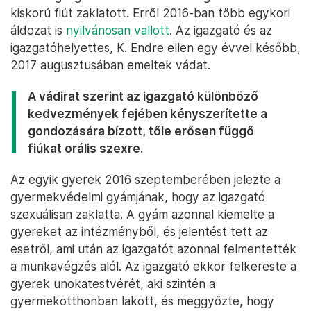
kiskorú fiút zaklatott. Erről 2016-ban több egykori
áldozat is
nyilvánosan vallott
. Az igazgató és az
igazgatóhelyettes, K. Endre ellen egy évvel később,
2017 augusztusában emeltek vádat.
A vádirat szerint az igazgató különböző
kedvezmények fejében kényszerítette a
gondozására bízott, tőle erősen függő
fiúkat orális szexre.
Az egyik gyerek 2016 szeptemberében jelezte a
gyermekvédelmi gyámjának, hogy az igazgató
szexuálisan zaklatta. A gyám azonnal kiemelte a
gyereket az intézményből, és jelentést tett az
esetről, ami után az igazgatót azonnal felmentették
a munkavégzés alól. Az igazgató ekkor felkereste a
gyerek unokatestvérét, aki szintén a
gyermekotthonban lakott, és meggyőzte, hogy