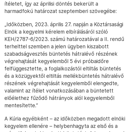
ítéletet, így az áprilisi döntés bekerült a
harmadfokú határozat szeptemberi szövegébe:
„Időközben, 2023. április 27. napján a Köztársasági
Elnök a kegyelmi kérelem elbírálásáról szóló
KEH/2787-6/2023. számú határozatával a II. rendű
terhelttel szemben a jelen ügyben kiszabott
szabadságvesztés büntetés hátralévő részének
végrehajtását kegyelemből 5 évi próbaidőre
felfüggesztette, a foglalkozástól eltiltás büntetés
és a közügyektől eltiltás mellékbüntetés hátralévő
részének végrehajtását kegyelemből elengedte,
valamint az ítélet vonatkozásában a büntetett
előélethez fűződő hátrányok alól kegyelemből
mentesítette.”
A Kúria egyébként – az időközben megadott elnöki
kegyelem ellenére – helybenhagyta az első és a