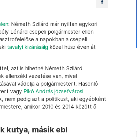
elen
: Németh Szilárd már nyíltan egykori
bély Lénárd csepeli polgármester ellen
asztrofelelőse a napokban a csepeli
aki
tavalyi kizárásáig
közel húsz éven át
ttel, azt is hihetné Németh Szilárd
k ellenzéki vezetése van, mivel
tásával vádolja a polgármestert. Hasonló
tert vagy
Pikó András józsefvárosi
, nem pedig azt a politikust, aki egyébként
rmestere, amikor 2010 és 2014 között ő
k kutya, másik eb!