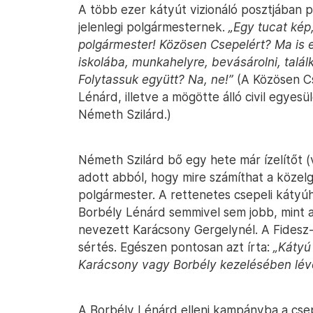
A több ezer kátyút vizionáló posztjában p
jelenlegi polgármesternek.
„Egy tucat kép
polgármester! Közösen Csepelért? Ma is 
iskolába, munkahelyre, bevásárolni, találk
Folytassuk együtt? Na, ne!”
(A Közösen C
Lénárd, illetve a mögötte álló civil egyes
Németh Szilárd.)
Németh Szilárd bő egy hete már ízelítőt (
adott abból, hogy mire számíthat a közel
polgármester. A rettenetes csepeli kátyúh
Borbély Lénárd semmivel sem jobb, mint a
nevezett Karácsony Gergelynél. A Fidesz
sértés. Egészen pontosan azt írta:
„Kátyú
Karácsony vagy Borbély kezelésében lévő 
A Borbély Lénárd elleni kampányba a csepeli