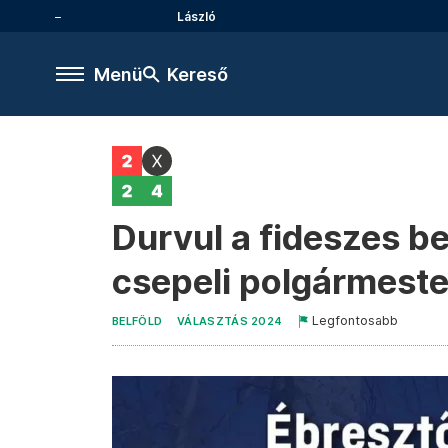
László
Menü
Kereső
Durvul a fideszes be
csepeli polgármeste
Legfontosabb
BELFÖLD
VÁLASZTÁS 2024