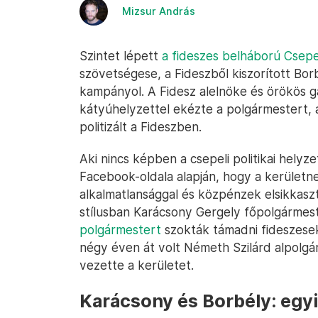
Mizsur András
Szintet lépett
a fideszes belháború Csep
szövetségese, a Fideszből kiszorított Bor
kampányol. A Fidesz alelnöke és örökös g
kátyúhelyzettel ekézte a polgármestert, 
politizált a Fideszben.
Aki nincs képben a csepeli politikai helyze
Facebook-oldala alapján, hogy a kerületne
alkalmatlansággal és közpénzek elsikkasz
stílusban Karácsony Gergely főpolgármes
polgármestert
szokták támadni fideszesek
négy éven át volt Németh Szilárd alpolgá
vezette a kerületet.
Karácsony és Borbély: egyi