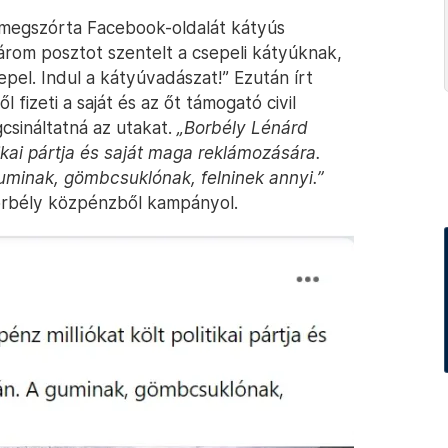
 megszórta Facebook-oldalát kátyús
árom posztot szentelt a csepeli kátyúknak,
epel. Indul a kátyúvadászat!” Ezután írt
fizeti a saját és az őt támogató civil
csináltatná az utakat.
„Borbély Lénárd
tikai pártja és saját maga reklámozására.
uminak, gömbcsuklónak, felninek annyi.”
 Borbély közpénzből kampányol.