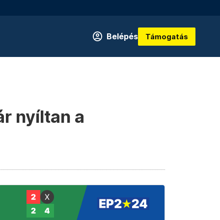
Belépés
Támogatás
r nyíltan a