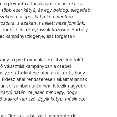
edig levonta a tanulságot: mennie kell a
, több ezer kátyú, és egy boldog, elégedett
ezeken a csepeli kátyúkon mentünk
ozókra, s ezeken is kellett haza jönnünk.
sepelért és a Folytassuk közösen! Borbély
ület kampányszlogenje, ezt forgatta ki
vagy a gasztrovonalat erősítve: kóstolót)
gő választási kampányban a csepeli
elyzet áttekintése után arra jutott, hogy
 Fidesz által rendszeresen alkalmatlannak
-univerzumban talán nem létezik nagyobb
 kátyú hátán, teljesen mindegy, hogy
utakról van szó. Egyik kutya, másik eb!”
 Fidelitas is beszállt, ami szintén jól