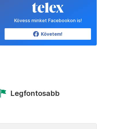
Kövess minket Facebookon is!
Követem!
Legfontosabb