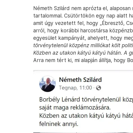
Németh Szilárd nem aprózta el, alaposan
tartalommal. Csütörtökön egy nap alatt h
amit úgy vezetett fel, hogy „Ébresztő, Cs
arról, hogy korábbi harcostársa közpénzből 
egyesület kampányát, ahelyett, hogy meg
törvénytelenül közpénz milliókat költ poli
Közben az utakon kátyú kátyú hátán. A g
Arra nem tért ki, mi alapján állítja, hogy