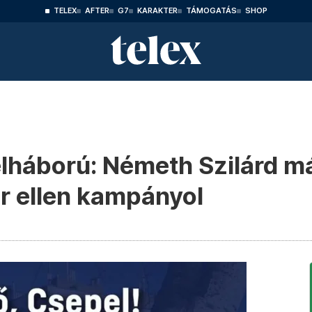
TELEX
AFTER
G7
KARAKTER
TÁMOGATÁS
SHOP
lháború: Németh Szilárd má
r ellen kampányol