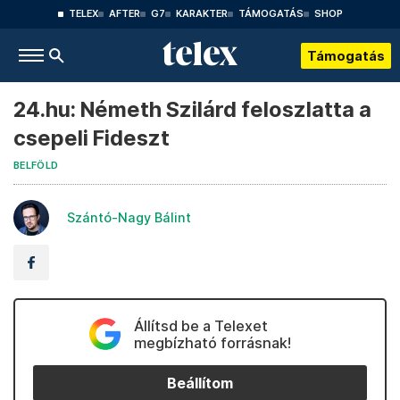
TELEX
AFTER
G7
KARAKTER
TÁMOGATÁS
SHOP
Támogatás
24.hu: Németh Szilárd feloszlatta a
csepeli Fideszt
BELFÖLD
Szántó-Nagy Bálint
Állítsd be a Telexet
megbízható forrásnak!
Beállítom