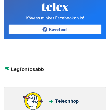
Kövess minket Facebookon is!
Követem!
Legfontosabb
Telex shop