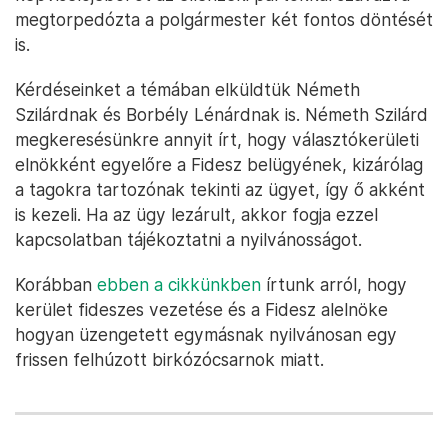
megtorpedózta a polgármester két fontos döntését
is.
Kérdéseinket a témában elküldtük Németh
Szilárdnak és Borbély Lénárdnak is. Németh Szilárd
megkeresésünkre annyit írt, hogy választókerületi
elnökként egyelőre a Fidesz belügyének, kizárólag
a tagokra tartozónak tekinti az ügyet, így ő akként
is kezeli. Ha az ügy lezárult, akkor fogja ezzel
kapcsolatban tájékoztatni a nyilvánosságot.
Korábban
ebben a cikkünkben
írtunk arról, hogy
kerület fideszes vezetése és a Fidesz alelnöke
hogyan üzengetett egymásnak nyilvánosan egy
frissen felhúzott birkózócsarnok miatt.