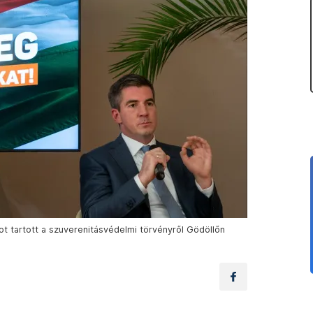
ot tartott a szuverenitásvédelmi törvényről Gödöllőn