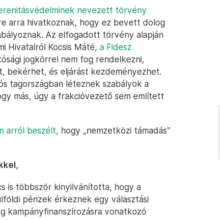
erenitásvédelminek nevezett törvény
e arra hivatkoznak, hogy ez bevett dolog
bályoznak. Az elfogadott törvény alapján
mi Hivatalról Kocsis Máté,
a Fidesz
tósági jogkörrel nem fog rendelkezni,
t, bekérhet, és eljárást kezdeményezhet.
iós tagországban léteznek szabályok a
gy más, úgy a frakcióvezető sem említett
 arról beszélt
, hogy „nemzetközi támadás”
kkel,
 is többször kinyilvánította, hogy a
ülföldi pénzek érkeznek egy választási
g kampányfinanszírozásra vonatkozó