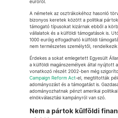
euróról.
A németek az osztrákokéhoz hasonló törvén
bizonyos keretek között a politikai párto
támogató típusokat kizárnak ebből a körb
vállalatok és a külföldi támogatások is. Ut
1000 euróig elfogadható külföldi támogatá
nem természetes személytől, rendelkezik
Érdekes a sokat emlegetett Egyesült Államo
a külföldi magánszemélyek által nyújtott 
vonatkozó részét 2002-ben még szigorított
Campaign Reform Act
-el, megtiltották p
adományozást és a támogatást is. Gazdas
adományozhatnak pénzt amerikai politikai p
elnökválasztási kampányról van szó.
Nem a pártok külföldi fina