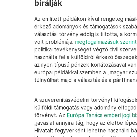
bírálják
Az említett példákon kívül rengeteg mási
érkező adományok és támogatások szabá
választási törvény eddig is tiltotta, a 
volt problémája:
megfogalmazásuk szerint
politikai tevékenységet végző civil szerv
használta fel a külföldről érkező összege
az ilyen típusú pénzek korlátozásával va
európai példákkal szemben a „magyar szuv
túlnyúlhat majd a választás és a pártfinan
A szuverenitásvédelmi törvényt kifogásol
külföldi támogatás vagy adomány elfogadá
törvényt. Az
Európa Tanács emberi jogi bi
„javaslat annyira tág, hogy az életbe lép
Hivatalt fegyverként lehetne használni bár