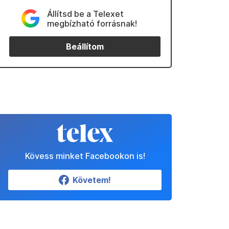
Állítsd be a Telexet
megbízható forrásnak!
Beállítom
Kövess minket Facebookon is!
Követem!