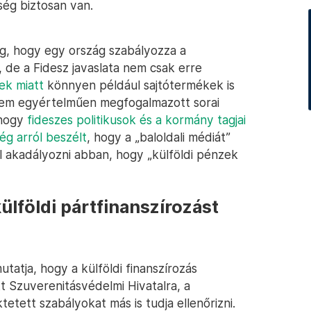
ég biztosan van.
og, hogy egy ország szabályozza a
 de a Fidesz javaslata nem csak erre
ek miatt
könnyen például sajtótermékek is
 nem egyértelműen megfogalmazott sorai
 hogy
fideszes politikusok és a kormány tagjai
g arról beszélt
, hogy a „baloldali médiát”
 akadályozni abban, hogy „külföldi pénzek
ülföldi pártfinanszírozást
utatja, hogy a külföldi finanszírozás
 Szuverenitásvédelmi Hivatalra, a
etett szabályokat más is tudja ellenőrizni.