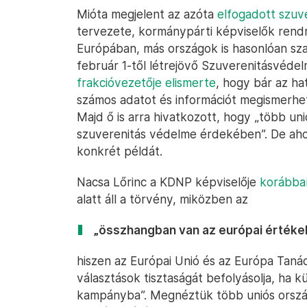
Mióta megjelent az azóta
elfogadott szuv
tervezete, kormánypárti képviselők rendr
Európában, más országok is hasonlóan sza
február 1-től létrejövő Szuverenitásvédel
frakcióvezetője elismerte
, hogy bár az ha
számos adatot és információt megismerhe
Majd ő is arra hivatkozott, hogy „több un
szuverenitás védelme érdekében”. De aho
konkrét példát.
Nacsa Lőrinc a KDNP képviselője
korábban
alatt áll a törvény, miközben az
„összhangban van az európai értéke
hiszen az Európai Unió és az Európa Tanács
választások tisztaságát befolyásolja, ha k
kampányba”. Megnéztük több uniós orszá