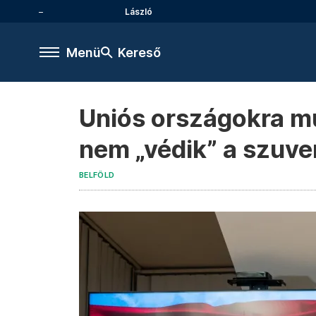
László
Menü
Kereső
Uniós országokra m
nem „védik” a szuve
BELFÖLD