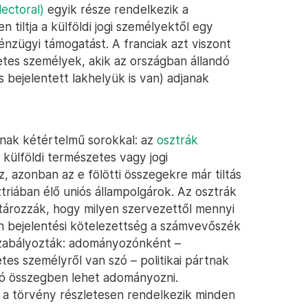
lectoral)
egyik része rendelkezik a
 tiltja a külföldi jogi személyektől egy
 pénzügyi támogatást. A franciak azt viszont
tes személyek, akik az országban állandó
 bejelentett lakhelyük is van) adjanak
nak kétértelmű sorokkal: az
osztrák
 külföldi természetes vagy jogi
 azonban az e fölötti összegekre már tiltás
ztriában élő uniós állampolgárok. Az osztrák
ározzák, hogy milyen szervezettől mennyi
n bejelentési kötelezettség a számvevőszék
 szabályozták: adományozónként –
tes személyről van szó – politikai pártnak
ró összegben lehet adományozni.
ont a törvény részletesen rendelkezik minden