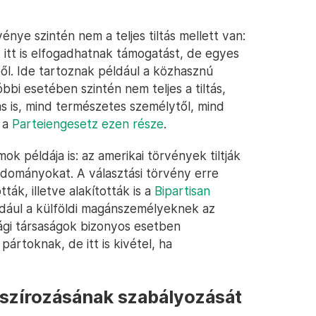
ye szintén nem a teljes tiltás mellett van:
k itt is elfogadhatnak támogatást, de egyes
ől. Ide tartoznak például a közhasznú
óbbi esetében szintén nem teljes a tiltás,
s is, mind természetes személytől, mind
 a
Parteiengesetz ezen része
.
k példája is: az amerikai törvények tiltják
adományokat. A választási törvény erre
ák, illetve alakították is a
Bipartisan
éldául a külföldi magánszemélyeknek az
ági társaságok bizonyos esetben
ártoknak, de itt is kivétel, ha
nszírozásának szabályozását