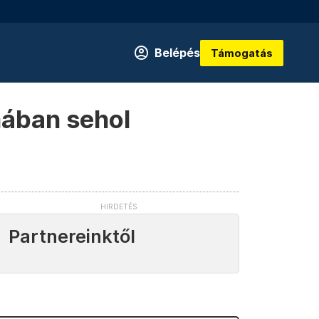
Belépés
Támogatás
mában sehol
Partnereinktől