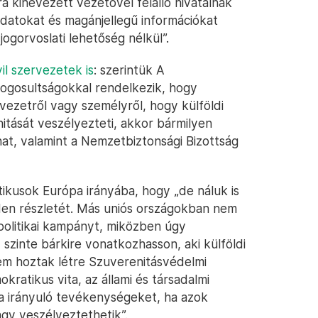
a kinevezett vezetővel felálló hivatalnak
adatokat és magánjellegű információkat
jogorvoslati lehetőség nélkül”.
vil szervezetek is
: szerintük A
jogosultságokkal rendelkezik, hogy
vezetről vagy személyről, hogy külföldi
tását veszélyezteti, akkor bármilyen
t, valamint a Nemzetbiztonsági Bizottság
tikusok Európa irányába, hogy „de náluk is
nden részletét. Más uniós országokban nem
politikai kampányt, miközben úgy
zinte bárkire vonatkozhasson, aki külföldi
em hoztak létre Szuverenitásvédelmi
okratikus vita, az állami és társadalmi
a irányuló tevékenységeket, ha azok
gy veszélyeztethetik”.