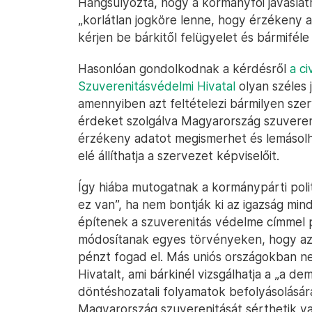
Hangsúlyozta, hogy a kormányfői javaslatr
„korlátlan jogköre lenne, hogy érzékeny 
kérjen be bárkitől felügyelet és bármiféle 
Hasonlóan gondolkodnak a kérdésről
a ci
Szuverenitásvédelmi Hivatal
olyan széles 
amennyiben azt feltételezi bármilyen szer
érdeket szolgálva Magyarország szuvereni
érzékeny adatot megismerhet és lemásolha
elé állíthatja a szervezet képviselőit.
Így hiába mutogatnak a kormánypárti poli
ez van”, ha nem bontják ki az igazság mi
építenek a szuverenitás védelme címmel 
módosítanak egyes törvényeken, hogy az s
pénzt fogad el. Más uniós országokban n
Hivatalt, ami bárkinél vizsgálhatja a „a dem
döntéshozatali folyamatok befolyásolásár
Magyarország szuverenitását sérthetik va