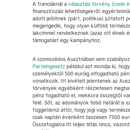
A franciáknál a
választási törvény (code é
finanszírozási lehetőségekről: egyértelműen
adott jelöltnek (párt, politikus) juttatott
megengedik, hogy olyan külföldi természe
lakcímmel rendelkeznek (azaz ott élnek és
támogatást egy kampányhoz.
A szomszédos Ausztriában sem szabályoz
Parteingesetz
például azt mondja ki, hogy
személyektől 500 euróig elfogadható pénz,
vonatkozik. Itt kivételt jelentenek az Aus
törvények egyébként részletesen meghat
pénz fogadható el, mekkora összegtől va
felé. Sőt, az adományok felső határát is
függetlenül attól, hogy jogi vagy természe
csak naptári évenként összesen 7500 eu
Összefoglalva itt teljes tiltás nincs, visz