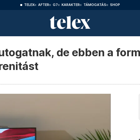
TELEX
AFTER
G7
KARAKTER
TÁMOGATÁS
SHOP
utogatnak, de ebben a for
renitást