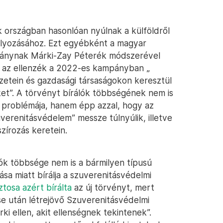
k országban hasonlóan nyúlnak a külföldről
lyozásához. Ezt egyébként a magyar
kormánynak Márki-Zay Péterék módszerével
az ellenzék a 2022-es kampányban „
ezetein és gazdasági társaságokon keresztül
ket”. A törvényt bírálók többségének nem is
n problémája, hanem épp azzal, hogy az
erenitásvédelem” messze túlnyúlik, illetve
szírozás keretein.
ók többsége nem is a bármilyen típusú
sa miatt bírálja a szuverenitásvédelmi
ztosa azért bírálta
az új törvényt, mert
ése után létrejövő Szuverenitásvédelmi
ki ellen, akit ellenségnek tekintenek”.