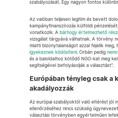
szabályozását. Egy nagyon fontos különbs
Az valóban teljesen legitim és bevett dol
kampányfinanszírozás külföldi pénzelését,
vonatkozik. A
bárhogy értelmezhető rész
vizsgálat tárgyává válhatnak. A törvény
miatti bizonytalanságot azzal fejelik meg,
igyekeznek ködösíteni
. Orbán pedig
nemré
és a baloldalhoz kötődő NGO-kat meg kell
segítségével befolyásolják a választást”.
Európában tényleg csak a k
akadályozzák
Az európai szabályoktól való eltérést jól m
ellenőrzéséhez nincs szükség úgynevezett
választási törvényben egyértelműen lefekt