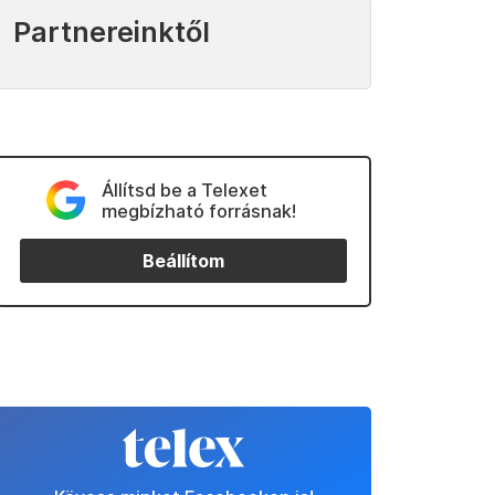
Partnereinktől
Állítsd be a Telexet
megbízható forrásnak!
Beállítom