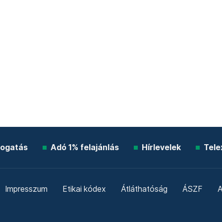
ogatás
Adó 1% felajánlás
Hírlevelek
Tele
Impresszum
Etikai kódex
Átláthatóság
ÁSZF
A
Süti beállítások
Szabályzatok
Kommentelési szabály