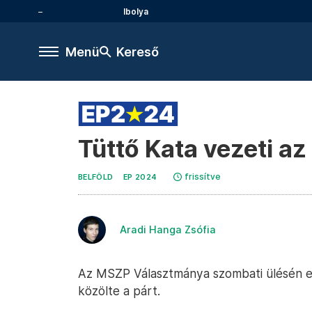
Ibolya
Menü
Kereső
Tüttő Kata vezeti az
frissítve
BELFÖLD
EP 2024
Aradi Hanga Zsófia
Az MSZP Választmánya szombati ülésén elf
közölte a párt.