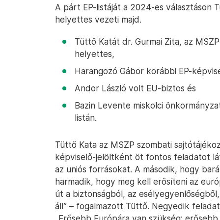
A párt EP-listáját a 2024-es választáson T
helyettes vezeti majd.
Tüttő Katát dr. Gurmai Zita, az MSZ
helyettes,
Harangozó Gábor korábbi EP-képvisel
Andor László volt EU-biztos és
Bazin Levente miskolci önkormányzati
listán.
Tüttő Kata az MSZP szombati sajtótájékoz
képviselő-jelöltként öt fontos feladatot lá
az uniós forrásokat. A második, hogy barát
harmadik, hogy meg kell erősíteni az euró
út a biztonságból, az esélyegyenlőségből,
áll” – fogalmazott Tüttő. Negyedik feladat
„Erősebb Európára van szükség: erősebb