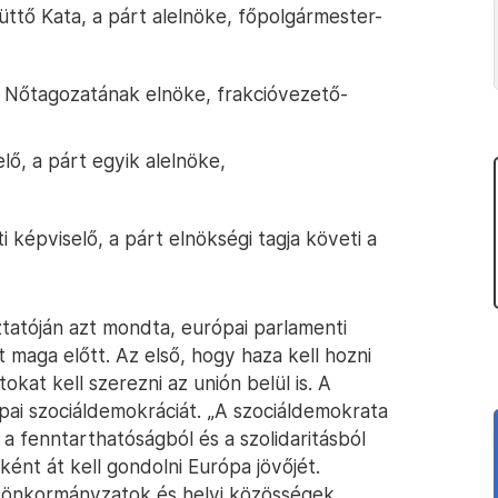
üttő Kata, a párt alelnöke, főpolgármester-
P Nőtagozatának elnöke, frakcióvezető-
ő, a párt egyik alelnöke,
 képviselő, a párt elnökségi tagja követi a
tatóján azt mondta, európai parlamenti
t maga előtt. Az első, hogy haza kell hozni
okat kell szerezni az unión belül is. A
pai szociáldemokráciát. „A szociáldemokrata
 a fenntarthatóságból és a szolidaritásból
ként át kell gondolni Európa jövőjét.
 önkormányzatok és helyi közösségek