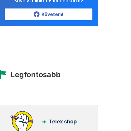
Kövess minket Facebookon is!
Követem!
Legfontosabb
Telex shop