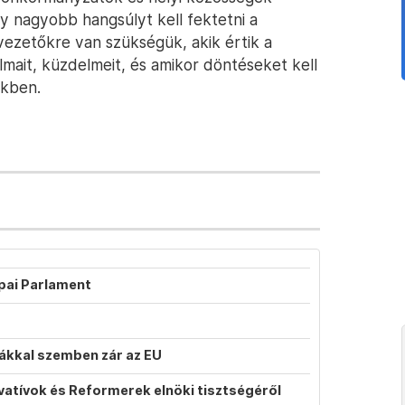
y nagyobb hangsúlyt kell fektetni a
vezetőkre van szükségük, akik értik a
lmait, küzdelmeit, és amikor döntéseket kell
ikben.
ópai Parlament
atákkal szemben zár az EU
vatívok és Reformerek elnöki tisztségéről