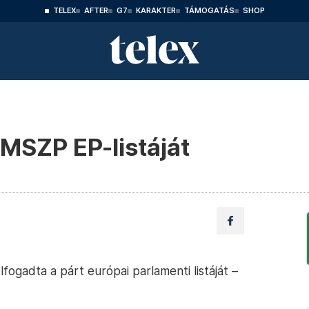
TELEX
AFTER
G7
KARAKTER
TÁMOGATÁS
SHOP
 MSZP EP-listáját
ogadta a párt európai parlamenti listáját –