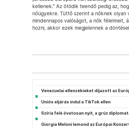
kellenek.” Az ötödik teendő pedig az, hog
nőügyekre. Tüttő szerint a nőknek olyan 
mindennapos valóságot, a nők félelmeit, á
hozni, akkor ezek megjelennek a döntése
Venezuelai ellenzékieket díjazott az Eur
Uniós eljárás indul a TikTok ellen
Szíria felé óvatosan nyit, a grúz diplom
Giorgia Meloni lemond az Európai Konzer