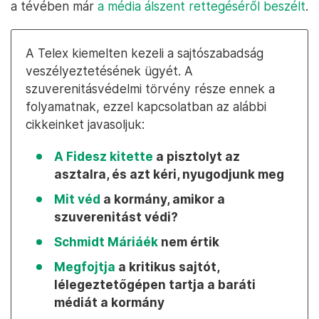
a tévében már
a média álszent rettegéséről beszélt
.
A Telex kiemelten kezeli a sajtószabadság
veszélyeztetésének ügyét. A
szuverenitásvédelmi törvény része ennek a
folyamatnak, ezzel kapcsolatban az alábbi
cikkeinket javasoljuk:
A Fidesz kitette
a pisztolyt az
asztalra, és azt kéri, nyugodjunk meg
Mit véd
a kormány, amikor a
szuverenitást védi?
Schmidt Máriáék
nem értik
Megfojtja
a kritikus sajtót,
lélegeztetőgépen tartja a baráti
médiát a kormány