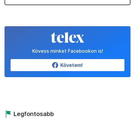
Kövess minket Facebookon is!
Követem!
Legfontosabb