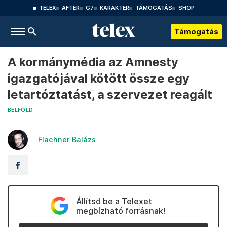
TELEX
AFTER
G7
KARAKTER
TÁMOGATÁS
SHOP
Támogatás
A kormánymédia az Amnesty
igazgatójával kötött össze egy
letartóztatást, a szervezet reagált
BELFÖLD
Flachner Balázs
Állítsd be a Telexet
megbízható forrásnak!