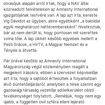
olvasójuk alapján arról írtak, hogy a NAV által
közreadott felvételeken az Amnesty International
igazgatójának testvére van. A lap azt írta, kereste
Vig Dávidot az ügyben, akire egyébként „a baloldal
egyik meghatározó háttérembereként” hivatkoztak,
bár az nem derült ki, hogy pontosan mit szerettek
volna tőle. A lap cikkét később egyebek mellett a
Pesti Srácok, a HírTV, a Magyar Nemzet és a
Tények is átvette.
Pár órával később az Amnesty International
Magyarország végül közleményben reagált a
megjelent írásokra, ebben a szervezet képviselője
azt írta, hogy a sajtóból értesültek a folyamatban
lévő büntetőeljárásról, amelyben a hírek szerint egy
gazdasági társaság vezetője adóelkerülést célzó
tevékenységet folytatott. „Reméljük, hogy nem egy
újabb, a független civil szféra elleni lejárató