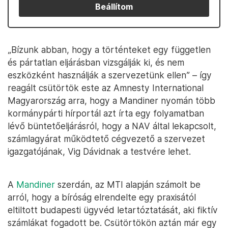
Beállítom
„Bízunk abban, hogy a történteket egy független
és pártatlan eljárásban vizsgálják ki, és nem
eszközként használják a szervezetünk ellen” – így
reagált csütörtök este az Amnesty International
Magyarország arra, hogy a Mandiner nyomán több
kormánypárti hírportál azt írta egy folyamatban
lévő büntetőeljárásról, hogy a NAV által lekapcsolt,
számlagyárat működtető cégvezető a szervezet
igazgatójának, Vig Dávidnak a testvére lehet.
A
Mandiner
szerdán, az MTI alapján számolt be
arról, hogy a bíróság elrendelte egy praxisától
eltiltott budapesti ügyvéd letartóztatását, aki fiktív
számlákat fogadott be. Csütörtökön aztán már egy