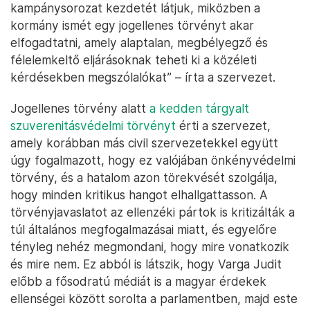
kampánysorozat kezdetét látjuk, miközben a
kormány ismét egy jogellenes törvényt akar
elfogadtatni, amely alaptalan, megbélyegző és
félelemkeltő eljárásoknak teheti ki a közéleti
kérdésekben megszólalókat” – írta a szervezet.
Jogellenes törvény alatt
a kedden tárgyalt
szuverenitásvédelmi törvényt
érti a szervezet,
amely korábban más civil szervezetekkel együtt
úgy fogalmazott, hogy ez valójában önkényvédelmi
törvény, és a hatalom azon törekvését szolgálja,
hogy minden kritikus hangot elhallgattasson. A
törvényjavaslatot az ellenzéki pártok is kritizálták a
túl általános megfogalmazásai miatt, és egyelőre
tényleg nehéz megmondani, hogy mire vonatkozik
és mire nem. Ez abból is látszik, hogy Varga Judit
előbb a fősodratú médiát is a magyar érdekek
ellenségei között sorolta a parlamentben, majd este