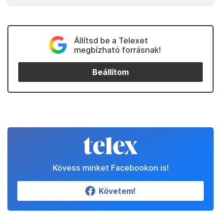
Állítsd be a Telexet
megbízható forrásnak!
Beállítom
Kövess minket Facebookon is!
Követem!