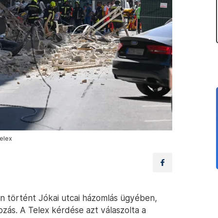
Telex
on történt Jókai utcai házomlás ügyében,
zás. A Telex kérdése azt válaszolta a