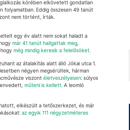
glalkozás körében elkövetett gondatlan
n folyamatban. Eddig összesen 49 tanút
szont nem történt, írták.
eltelt egy év alatt nem sokat haladt a
, hogy
már 41 tanút hallgattak meg
,
, hogy
még mindig keresik a felelősöket.
uhant az átalakítás alatt álló Jókai utca 1.
balesetben négyen megsérültek, hárman
ncművésze viszont
életveszélyesen
: súlyos
zenvedett,
műteni is kellett.
A leomló
.
hatott, elkészült a tetőszerkezet, és már
lakásokat:
az egyik 111 négyzetméteres