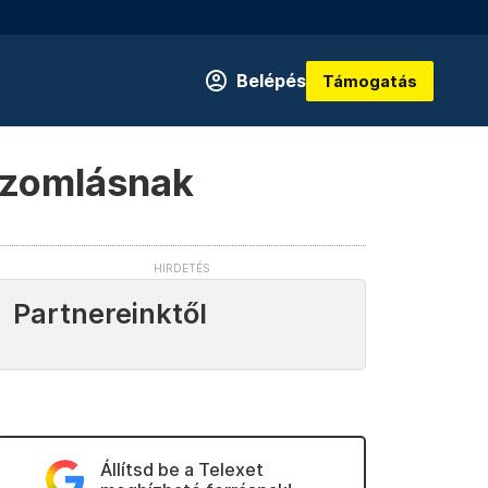
Belépés
Támogatás
házomlásnak
Partnereinktől
Állítsd be a Telexet