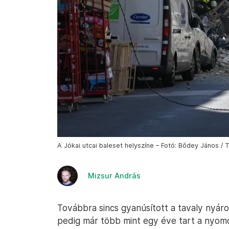
A Jókai utcai baleset helyszíne – Fotó: Bődey János / 
Mizsur András
Továbbra sincs gyanúsított a tavaly nyár
pedig már több mint egy éve tart a nyomo