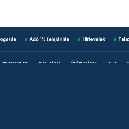
ogatás
Adó 1% felajánlás
Hírlevelek
Tele
Impresszum
Etikai kódex
Átláthatóság
ÁSZF
A
Süti beállítások
Szabályzatok
Kommentelési szabály