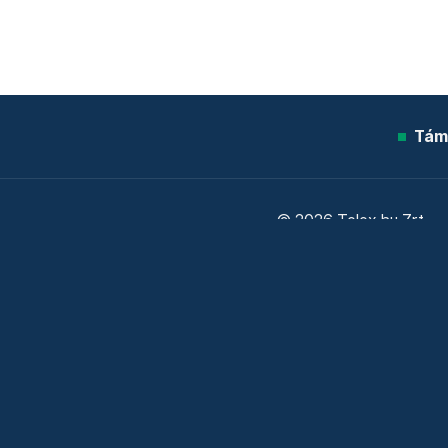
Tám
© 2026 Telex.hu Zrt.
Sütitájékoztató