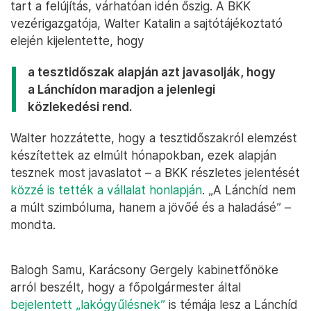
tart a felújítás, várhatóan idén őszig. A BKK
vezérigazgatója, Walter Katalin a sajtótájékoztató
elején kijelentette, hogy
a tesztidőszak alapján azt javasolják, hogy
a Lánchídon maradjon a jelenlegi
közlekedési rend.
Walter hozzátette, hogy a tesztidőszakról elemzést
készítettek az elmúlt hónapokban, ezek alapján
tesznek most javaslatot – a BKK részletes jelentését
közzé is tették a vállalat honlapján
. „A Lánchíd nem
a múlt szimbóluma, hanem a jövőé és a haladásé” –
mondta.
Balogh Samu, Karácsony Gergely kabinetfőnöke
arról beszélt, hogy a főpolgármester által
bejelentett „lakógyűlésnek”
is témája lesz a Lánchíd