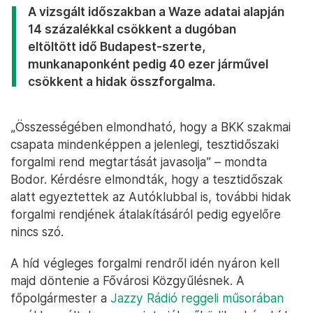
A vizsgált időszakban a Waze adatai alapján
14 százalékkal csökkent a dugóban
eltöltött idő Budapest-szerte,
munkanaponként pedig 40 ezer járművel
csökkent a hidak összforgalma.
„Összességében elmondható, hogy a BKK szakmai
csapata mindenképpen a jelenlegi, tesztidőszaki
forgalmi rend megtartását javasolja” – mondta
Bodor. Kérdésre elmondták, hogy a tesztidőszak
alatt egyeztettek az Autóklubbal is, további hidak
forgalmi rendjének átalakításáról pedig egyelőre
nincs szó.
A híd végleges forgalmi rendről idén nyáron kell
majd döntenie a Fővárosi Közgyűlésnek. A
főpolgármester a
Jazzy Rádió reggeli műsorában