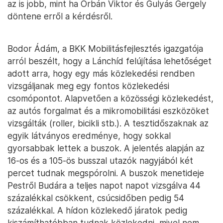
az is jobb, mint ha Orbán Viktor és Gulyás Gergely
döntene erről a kérdésről.
Bodor Ádám, a BKK Mobilitásfejlesztés igazgatója
arról beszélt, hogy a Lánchíd felújítása lehetőséget
adott arra, hogy egy más közlekedési rendben
vizsgáljanak meg egy fontos közlekedési
csomópontot. Alapvetően a közösségi közlekedést,
az autós forgalmat és a mikromobilitási eszközöket
vizsgálták (roller, bicikli stb.). A tesztidőszaknak az
egyik látványos eredménye, hogy sokkal
gyorsabbak lettek a buszok. A jelentés alapján az
16-os és a 105-ös busszal utazók nagyjából két
percet tudnak megspórolni. A buszok menetideje
Pestről Budára a teljes napot napot vizsgálva 44
százalékkal csökkent, csúcsidőben pedig 54
százalékkal. A hídon közlekedő járatok pedig
kiszámíthatóbban tudnak közlekedni, mivel nem