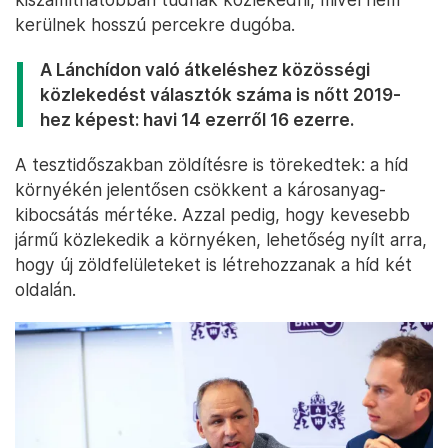
kerülnek hosszú percekre dugóba.
A Lánchídon való átkeléshez közösségi
közlekedést választók száma is nőtt 2019-
hez képest: havi 14 ezerről 16 ezerre.
A tesztidőszakban zöldítésre is törekedtek: a híd
környékén jelentősen csökkent a károsanyag-
kibocsátás mértéke. Azzal pedig, hogy kevesebb
jármű közlekedik a környéken, lehetőség nyílt arra,
hogy új zöldfelületeket is létrehozzanak a híd két
oldalán.