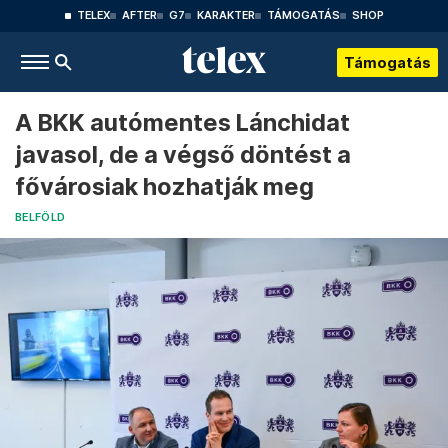
TELEX
AFTER
G7
KARAKTER
TÁMOGATÁS
SHOP
Támogatás
A BKK autómentes Lánchidat
javasol, de a végső döntést a
fővárosiak hozhatják meg
BELFÖLD