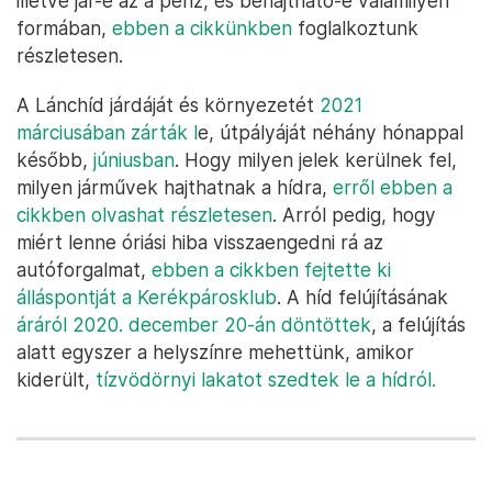
illetve jár-e az a pénz, és behajtható-e valamilyen
formában,
ebben a cikkünkben
foglalkoztunk
részletesen.
A Lánchíd járdáját és környezetét
2021
márciusában zárták l
e, útpályáját néhány hónappal
később,
júniusban
. Hogy milyen jelek kerülnek fel,
milyen járművek hajthatnak a hídra,
erről ebben a
cikkben olvashat részletesen
. Arról pedig, hogy
miért lenne óriási hiba visszaengedni rá az
autóforgalmat,
ebben a cikkben fejtette ki
álláspontját a Kerékpárosklub
. A híd felújításának
áráról 2020. december 20-án döntöttek
, a felújítás
alatt egyszer a helyszínre mehettünk, amikor
kiderült,
tízvödörnyi lakatot szedtek le a hídról.