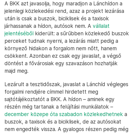
A BKK azt javasolja, hogy maradjon a Lánchídon a
jelenlegi közlekedési rend, azaz a projekt lezárása
után is csak a buszok, biciklisek és a taxisok
járhassanak a hídon, autósok nem. A
vállalat
jelentéséből
kiderült: a sűrűbben közlekedő buszok
perceket tudnak nyerni, a lezárás miatt pedig a
környező hidakon a forgalom nem nőtt, hanem
csökkent. Azonban ez csak egy javaslat, a végső
döntést a fővárosiak egy szavazáson hozhatják
majd meg.
Lezárult a tesztidőszak, javaslat a Lánchíd végleges
forgalmi rendjére címmel hirdetett meg
sajtótájékoztatót a BKK. A hídon – aminek egy
részén még tartanak a felújítási munkálatok –
december közepe óta szabadon közlekedhetnek
a
buszok, a taxisok és a biciklisek, de az autósokat
nem engedték vissza. A gyalogos részen pedig még