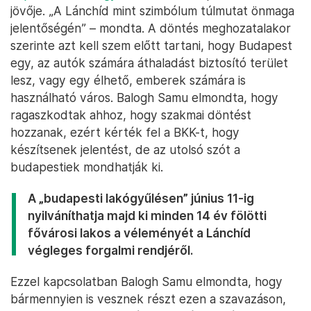
jövője. „A Lánchíd mint szimbólum túlmutat önmaga
jelentőségén” – mondta. A döntés meghozatalakor
szerinte azt kell szem előtt tartani, hogy Budapest
egy, az autók számára áthaladást biztosító terület
lesz, vagy egy élhető, emberek számára is
használható város. Balogh Samu elmondta, hogy
ragaszkodtak ahhoz, hogy szakmai döntést
hozzanak, ezért kérték fel a BKK-t, hogy
készítsenek jelentést, de az utolsó szót a
budapestiek mondhatják ki.
A „budapesti lakógyűlésen” június 11-ig
nyilváníthatja majd ki minden 14 év fölötti
fővárosi lakos a véleményét a Lánchíd
végleges forgalmi rendjéről.
Ezzel kapcsolatban Balogh Samu elmondta, hogy
bármennyien is vesznek részt ezen a szavazáson,