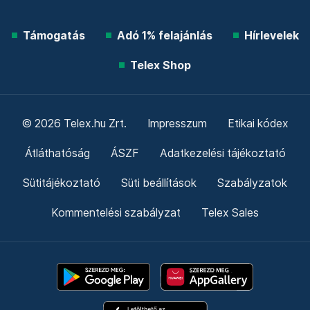
Támogatás
Adó 1% felajánlás
Hírlevelek
Telex Shop
© 2026 Telex.hu Zrt.
Impresszum
Etikai kódex
Átláthatóság
ÁSZF
Adatkezelési tájékoztató
Sütitájékoztató
Süti beállítások
Szabályzatok
Kommentelési szabályzat
Telex Sales