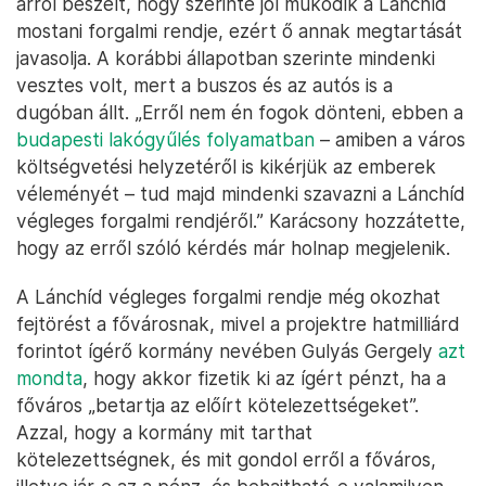
arról beszélt, hogy szerinte jól működik a Lánchíd
mostani forgalmi rendje, ezért ő annak megtartását
javasolja. A korábbi állapotban szerinte mindenki
vesztes volt, mert a buszos és az autós is a
dugóban állt. „Erről nem én fogok dönteni, ebben a
budapesti lakógyűlés folyamatban
– amiben a város
költségvetési helyzetéről is kikérjük az emberek
véleményét – tud majd mindenki szavazni a Lánchíd
végleges forgalmi rendjéről.” Karácsony hozzátette,
hogy az erről szóló kérdés már holnap megjelenik.
A Lánchíd végleges forgalmi rendje még okozhat
fejtörést a fővárosnak, mivel a projektre hatmilliárd
forintot ígérő kormány nevében Gulyás Gergely
azt
mondta
, hogy akkor fizetik ki az ígért pénzt, ha a
főváros „betartja az előírt kötelezettségeket”.
Azzal, hogy a kormány mit tarthat
kötelezettségnek, és mit gondol erről a főváros,