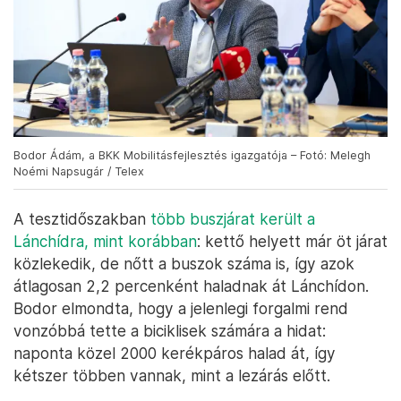
Bodor Ádám, a BKK Mobilitásfejlesztés igazgatója – Fotó: Melegh
Noémi Napsugár / Telex
A tesztidőszakban
több buszjárat került a
Lánchídra, mint korábban
: kettő helyett már öt járat
közlekedik, de nőtt a buszok száma is, így azok
átlagosan 2,2 percenként haladnak át Lánchídon.
Bodor elmondta, hogy a jelenlegi forgalmi rend
vonzóbbá tette a biciklisek számára a hidat:
naponta közel 2000 kerékpáros halad át, így
kétszer többen vannak, mint a lezárás előtt.