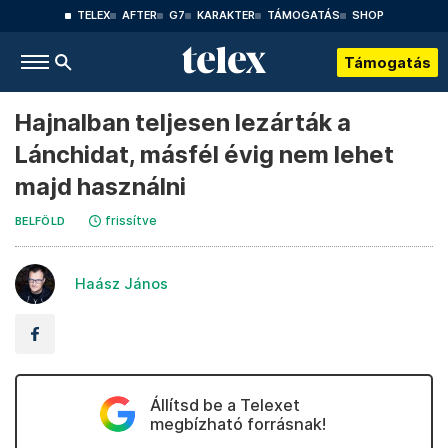
TELEX
AFTER
G7
KARAKTER
TÁMOGATÁS
SHOP
Támogatás
Hajnalban teljesen lezárták a
Lánchidat, másfél évig nem lehet
majd használni
frissítve
BELFÖLD
Haász János
Állítsd be a Telexet
megbízható forrásnak!