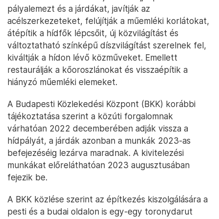
pályalemezt és a járdákat, javítják az
acélszerkezeteket, felújítják a műemléki korlátokat,
átépítik a hídfők lépcsőit, új közvilágítást és
változtatható színképű díszvilágítást szerelnek fel,
kiváltják a hídon lévő közműveket. Emellett
restaurálják a kőoroszlánokat és visszaépítik a
hiányzó műemléki elemeket.
A Budapesti Közlekedési Központ (BKK) korábbi
tájékoztatása szerint a közúti forgalomnak
várhatóan 2022 decemberében adják vissza a
hídpályát, a járdák azonban a munkák 2023-as
befejezéséig lezárva maradnak. A kivitelezési
munkákat előreláthatóan 2023 augusztusában
fejezik be.
A BKK közlése szerint az építkezés kiszolgálására a
pesti és a budai oldalon is egy-egy toronydarut