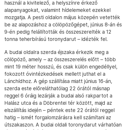
használ a kivitelező, a helyszínre érkező
alapanyagokat, valamint hídelemeket ezekkel
mozgatja. A pesti oldalon május közepén vetették
be az alapozáshoz a cölöpözőgépet, június 8-án és
9-én pedig felállították és összeszerelték a 12
tonna teherbírású toronydarut – idézték fel.
A budai oldalra szerda éjszaka érkezik meg a
cölöpöző, amely – az összeszerelés előtt – több
mint 19 méter hosszú, és csak külön engedéllyel,
fokozott óvintézkedések mellett juthat el a
Lánchídhoz. A gép szállítása miatt június 16-án,
szerda este előreláthatólag 22 órától másnap
reggel 6 óráig lezárják a budai alsó rakpartot a
Halász utca és a Döbrentei tér között, majd az
elszállítás idején – péntek este 22 órától reggel
hatig – ismét forgalomzárásra kell számítani az
útszakaszon. A budai oldali toronydarut várhatóan