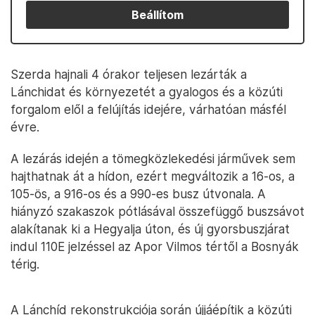
Beállítom
Szerda hajnali 4 órakor teljesen lezárták a
Lánchidat és környezetét a gyalogos és a közúti
forgalom elől a felújítás idejére, várhatóan másfél
évre.
A lezárás idején a tömegközlekedési járművek sem
hajthatnak át a hídon, ezért megváltozik a 16-os, a
105-ös, a 916-os és a 990-es busz útvonala. A
hiányzó szakaszok pótlásával összefüggő buszsávot
alakítanak ki a Hegyalja úton, és új gyorsbuszjárat
indul 110E jelzéssel az Apor Vilmos tértől a Bosnyák
térig.
A Lánchíd rekonstrukciója során újjáépítik a közúti