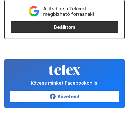
Állítsd be a Telexet
megbízható forrásnak!
Beállítom
Kövess minket Facebookon is!
Követem!