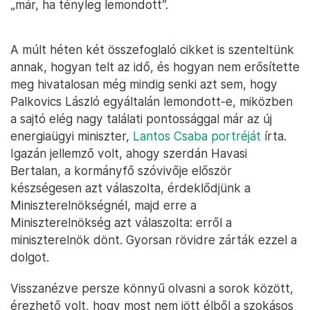
„már, ha tényleg lemondott”.
A múlt héten két összefoglaló cikket is szenteltünk
annak, hogyan telt az idő, és hogyan nem erősítette
meg hivatalosan még mindig senki azt sem, hogy
Palkovics László egyáltalán lemondott-e, miközben
a sajtó elég nagy találati pontossággal már az új
energiaügyi miniszter,
Lantos Csaba portréját
írta.
Igazán jellemző volt, ahogy szerdán Havasi
Bertalan, a kormányfő szóvivője először
készségesen azt válaszolta, érdeklődjünk a
Miniszterelnökségnél, majd erre a
Miniszterelnökség azt válaszolta: erről a
miniszterelnök dönt. Gyorsan rövidre zárták ezzel a
dolgot.
Visszanézve persze könnyű olvasni a sorok között,
érezhető volt, hogy most nem jött élből a szokásos