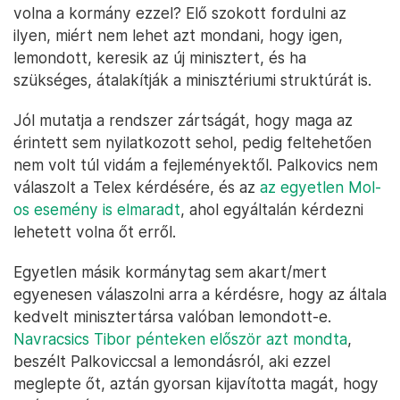
volna a kormány ezzel? Elő szokott fordulni az
ilyen, miért nem lehet azt mondani, hogy igen,
lemondott, keresik az új minisztert, és ha
szükséges, átalakítják a minisztériumi struktúrát is.
Jól mutatja a rendszer zártságát, hogy maga az
érintett sem nyilatkozott sehol, pedig feltehetően
nem volt túl vidám a fejleményektől. Palkovics nem
válaszolt a Telex kérdésére, és az
az egyetlen Mol-
os esemény is elmaradt
, ahol egyáltalán kérdezni
lehetett volna őt erről.
Egyetlen másik kormánytag sem akart/mert
egyenesen válaszolni arra a kérdésre, hogy az általa
kedvelt minisztertársa valóban lemondott-e.
Navracsics Tibor pénteken először azt mondta
,
beszélt Palkoviccsal a lemondásról, aki ezzel
meglepte őt, aztán gyorsan kijavította magát, hogy