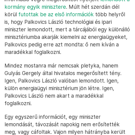
kormány egyik minisztere
. Múlt hét szerdán dél
körül
futottak be az első információk
több helyről
is, hogy Palkovics László technológiai és ipari
miniszter lemondott, mert a tárcájából egy különálló
minisztériumba akarják kiemelni az energiaügyeket,
Palkovics pedig erre azt mondta: ő nem kíván a
maradékkal foglalkozni.
Mindez mostanra már nemcsak pletyka, hanem
Gulyás Gergely által hivatalos megerősített tény.
Igen, Palkovics László valóban lemondott. Igen,
külön energiaügyi minisztérium jön létre. Igen,
Palkovics László nem akart a maradékkal
foglalkozni.
Egy egyszerű információt, egy miniszter
lemondását, távozását napokig nem erősítették
meg, vagy cáfoltak. Vajon milyen hátrányba került