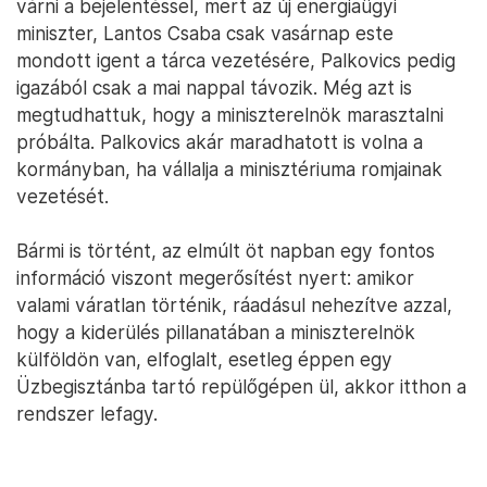
várni a bejelentéssel, mert az új energiaügyi
miniszter, Lantos Csaba csak vasárnap este
mondott igent a tárca vezetésére, Palkovics pedig
igazából csak a mai nappal távozik. Még azt is
megtudhattuk, hogy a miniszterelnök marasztalni
próbálta. Palkovics akár maradhatott is volna a
kormányban, ha vállalja a minisztériuma romjainak
vezetését.
Bármi is történt, az elmúlt öt napban egy fontos
információ viszont megerősítést nyert: amikor
valami váratlan történik, ráadásul nehezítve azzal,
hogy a kiderülés pillanatában a miniszterelnök
külföldön van, elfoglalt, esetleg éppen egy
Üzbegisztánba tartó repülőgépen ül, akkor itthon a
rendszer lefagy.