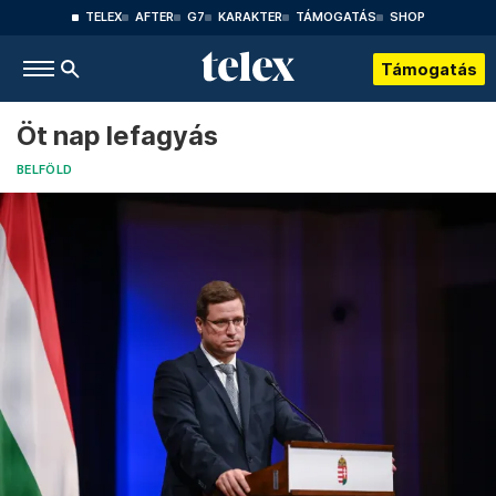
TELEX
AFTER
G7
KARAKTER
TÁMOGATÁS
SHOP
Támogatás
Öt nap lefagyás
BELFÖLD