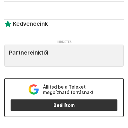
Kedvenceink
Partnereinktől
Állítsd be a Telexet
megbízható forrásnak!
Beállítom