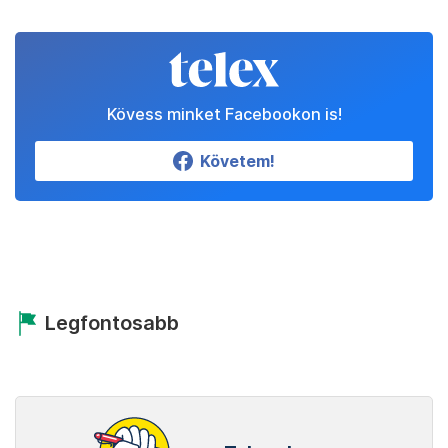
Kövess minket Facebookon is!
Követem!
Legfontosabb