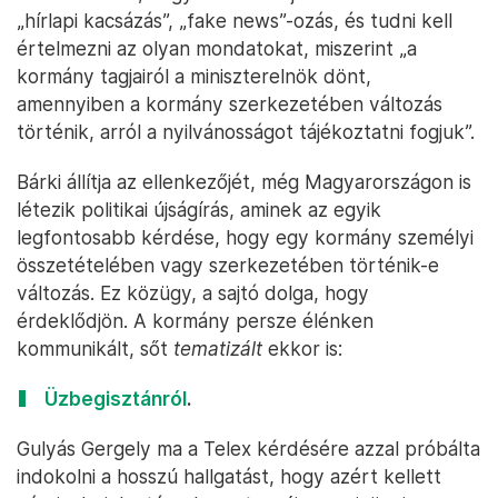
„hírlapi kacsázás”, „fake news”-ozás, és tudni kell
értelmezni az olyan mondatokat, miszerint „a
kormány tagjairól a miniszterelnök dönt,
amennyiben a kormány szerkezetében változás
történik, arról a nyilvánosságot tájékoztatni fogjuk”.
Bárki állítja az ellenkezőjét, még Magyarországon is
létezik politikai újságírás, aminek az egyik
legfontosabb kérdése, hogy egy kormány személyi
összetételében vagy szerkezetében történik-e
változás. Ez közügy, a sajtó dolga, hogy
érdeklődjön. A kormány persze élénken
kommunikált, sőt
tematizált
ekkor is:
Üzbegisztánról
.
Gulyás Gergely ma a Telex kérdésére azzal próbálta
indokolni a hosszú hallgatást, hogy azért kellett