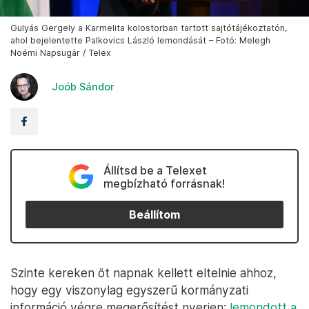
Gulyás Gergely a Karmelita kolostorban tartott sajtótájékoztatón,
ahol bejelentette Palkovics László lemondását – Fotó: Melegh
Noémi Napsugár / Telex
Joób Sándor
Állítsd be a Telexet
megbízható forrásnak!
Beállítom
Szinte kereken öt napnak kellett eltelnie ahhoz,
hogy egy viszonylag egyszerű kormányzati
információ végre megerősítést nyerjen:
lemondott a