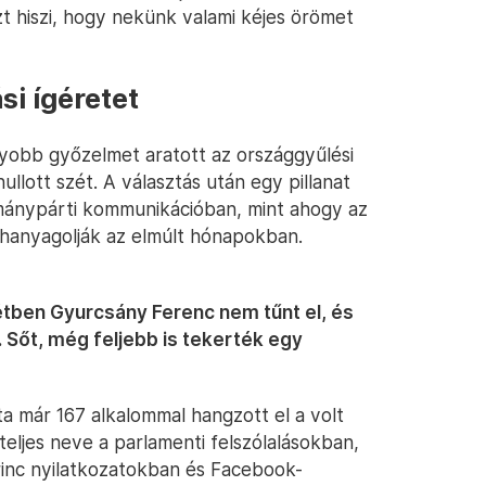
zt hiszi, hogy nekünk valami kéjes örömet
si ígéretet
gyobb győzelmet aratott az országgyűlési
ullott szét. A választás után egy pillanat
rmánypárti kommunikációban, mint ahogy az
n hanyagolják az elmúlt hónapokban.
tétben Gyurcsány Ferenc nem tűnt el, és
Sőt, még feljebb is tekerték
egy
ta már 167 alkalommal hangzott el a volt
eljes neve a parlamenti felszólalásokban,
őrinc nyilatkozatokban és Facebook-