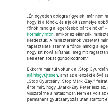
„Én egyetlen dologra figyelek, már nem 
hogy ki a főnök, és a jelölt személye ebb
főnök mindig a legerősebb párt elnöke” 
kormányinfón
, amikor az ellenzéki miniszt
kérdeztük. A miniszterelnök vezetett már
tapasztalatai szerint a főnök mindig a leg
hogy kit hová állítanak, meg mit ragaszta
kell ezen sokat gondolkodnom.”
Ekkorra már túl voltunk a „Stop Gyurcsán
aláírásgyűjtésen
, amit az ellenzéki elővála
„Stop Gyurcsány, Stop Márki-Zay!” feliratr
értelmét, hogy „Márki-Zay Péter lesz az,
visszatérne a hatalomba”. Nem ez volt az e
permanens gyurcsányozás után startolt el 