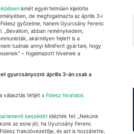
szédében
ismét egyértelműen kijelölte
személyében, de megfogalmazta az április 3-i
k a Fidesz győzelme, hanem Gyurcsány Ferenc
ról. „Bevallom, abban reménykedem,
mmunisták, akármilyen fejlett is a
 nem tudnak annyi MiniFerit gyártani, hogy
ssenek” – fogalmazott híveinek a
et gyurcsányozni: április 3-án csak a
 választás tétjét
a Fidesz hivatalos
parlamenti beszédét
idézték fel: „Nekünk
künk az esne jól, ha Gyurcsány Ferenc
idesz frakcióvezetője, és azt is hozzátette,