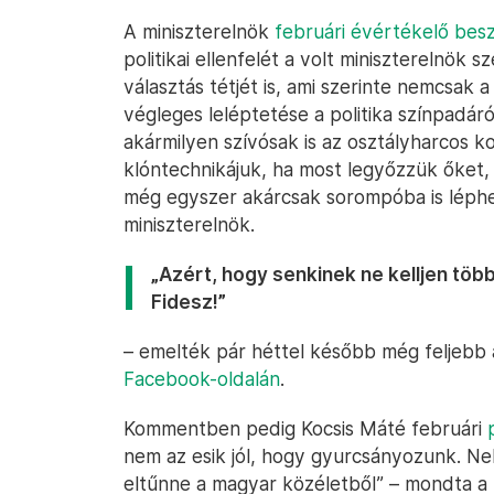
A miniszterelnök
februári évértékelő be
politikai ellenfelét a volt miniszterelnök 
választás tétjét is, ami szerinte nemcsa
végleges leléptetése a politika színpadá
akármilyen szívósak is az osztályharcos ko
klóntechnikájuk, ha most legyőzzük őket,
még egyszer akárcsak sorompóba is léphe
miniszterelnök.
„Azért, hogy senkinek ne kelljen több
Fidesz!”
– emelték pár héttel később még feljebb a
Facebook-oldalán
.
Kommentben pedig Kocsis Máté februári
nem az esik jól, hogy gyurcsányozunk. Ne
eltűnne a magyar közéletből” – mondta a F