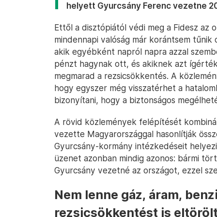
helyett Gyurcsány Ferenc vezetne 2
Ettől a disztópiától védi meg a Fidesz az
mindennapi valóság már korántsem tűnik o
akik egyébként napról napra azzal szemb
pénzt hagynak ott, és akiknek azt ígérté
megmarad a rezsicsökkentés. A közlemény
hogy egyszer még visszatérhet a hatalomb
bizonyítani, hogy a biztonságos megélheté
A rövid közlemények felépítését kombinálj
vezette Magyarországgal hasonlítják össze
Gyurcsány-kormány intézkedéseit helyezi
üzenet azonban mindig azonos: bármi törté
Gyurcsány vezetné az országot, ezzel s
Nem lenne gáz, áram, benzin
rezsicsökkentést is eltöröl