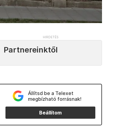
Partnereinktől
Állítsd be a Telexet
megbízható forrásnak!
Beállítom