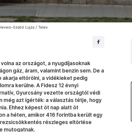
 Hevesi-Szabó Lujza / Telex
volna az országot, a nyugdíjasoknak
gon gáz, áram, valamint benzin sem. De a
akarja eltörölni, a vidékieket pedig
omra kerülne. A Fidesz 12 évnyi
natív, Gyurcsány vezette országtól védi
 még azt ígérték: a választás tétje, hogy
ia. Ehhez képest öt nap alatt öt
on a héten, amikor 416 forintba került egy
 A rezsicsökkentés részleges eltörlése
re mutogatnak.