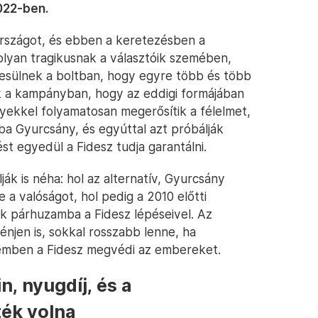
022-ben.
 országot, és ebben a keretezésben a
lyan tragikusnak a választóik szemében,
esülnek a boltban, hogy egyre több és több
k a kampányban, hogy az eddigi formájában
ekkel folyamatosan megerősítik a félelmet,
a Gyurcsány, és egyúttal azt próbálják
st egyedül a Fidesz tudja garantálni.
ák is néha: hol az alternatív, Gyurcsány
 a valóságot, hol pedig a 2010 előtti
k párhuzamba a Fidesz lépéseivel. Az
njen is, sokkal rosszabb lenne, ha
zemben a Fidesz megvédi az embereket.
, nyugdíj, és a
ték volna