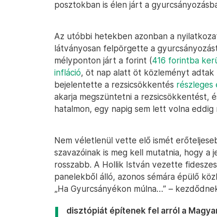
posztokban is élen járt a gyurcsányozásb
Az utóbbi hetekben azonban a nyilatkoza
látványosan felpörgette a gyurcsányozást
mélyponton járt a forint (
416 forintba ker
infláció
, öt nap alatt öt közleményt adtak
bejelentette a rezsicsökkentés
részleges 
akarja megszüntetni a rezsicsökkentést, é
hatalmon, egy napig sem lett volna eddi
Nem véletlenül vette elő ismét erőteljese
szavazóinak is meg kell mutatnia, hogy a j
rosszabb. A Hollik István vezette fideszes
panelekből álló, azonos sémára épülő kö
„Ha Gyurcsányékon múlna…” – kezdődnek
disztópiát építenek fel arról a Magy