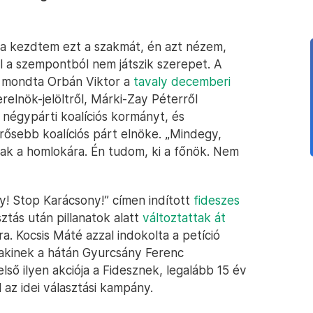
ma kezdtem ezt a szakmát, én azt nézem,
ől a szempontból nem játszik szerepet. A
– mondta Orbán Viktor a
tavaly decemberi
erelnök-jelöltről, Márki-Zay Péterről
 négypárti koalíciós kormányt, és
erősebb koalíciós párt elnöke. „Mindegy,
nak a homlokára. Én tudom, ki a főnök. Nem
y! Stop Karácsony!” címen indított
fideszes
sztás után pillanatok alatt
változtattak át
a. Kocsis Máté azzal indokolta a petíció
 akinek a hátán Gyurcsány Ferenc
lső ilyen akciója a Fidesznek, legalább 15 év
az idei választási kampány.