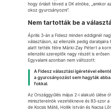
hogy óriásit téved a DK elnöke, „amikor a
okoz gyurcsányozni”.
Nem tartották be a választá
Április 3-án a Fidesz minden eddiginél na
választáson, az ellenzék pedig darabjaira h
alatt tették félre Márki-Zay Pétert a ko
ellenzéki szereplők nagy részét is erőse
Egyvalami azonban nem változott:
A Fidesz választási ígéretével ellen
a gyurcsányozást sem hagyták abba. 
fokkal.
Az Országgyűlés május 2-i alakuló ülése ó
miniszterelnök vezetékneve és 83-szor a t
de Kocsis Máté, Hollik István és Nacsa L