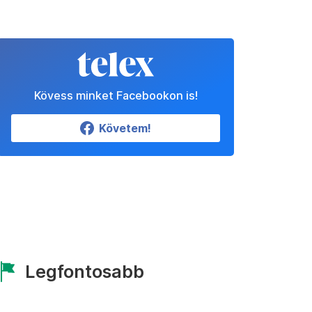
Kövess minket Facebookon is!
Követem!
Legfontosabb