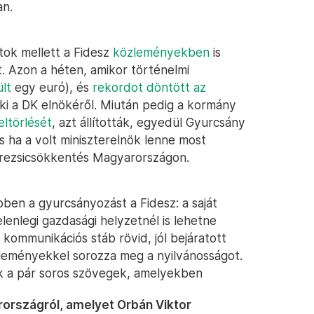
an.
tok mellett a Fidesz
közleményekben
is
. Azon a héten, amikor történelmi
ült
egy euró), és
rekordot döntött az
 ki a DK elnökéről. Miután pedig a kormány
eltörlését
, azt állították, egyedül Gyurcsány
s ha a volt miniszterelnök lenne most
g rezsicsökkentés Magyarországon.
bben a gyurcsányozást a Fidesz: a saját
elenlegi gazdasági helyzetnél is lehetne
 kommunikációs stáb rövid, jól bejáratott
zleményekkel sorozza meg a nyilvánosságot.
 a pár soros szövegek, amelyekben
arországról, amelyet Orbán Viktor