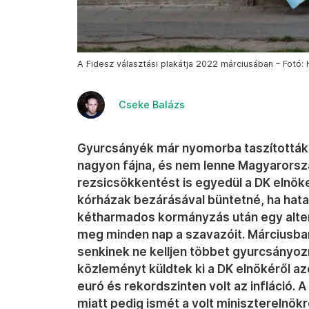
A Fidesz választási plakátja 2022 márciusában – Fotó:
Cseke Balázs
Gyurcsányék már nyomorba taszították 
nagyon fájna, és nem lenne Magyarorszá
rezsicsökkentést is egyedül a DK elnöke 
kórházak bezárásával büntetné, ha hatal
kétharmados kormányzás után egy alter
meg minden nap a szavazóit. Márciusban
senkinek ne kelljen többet gyurcsányozn
közleményt küldtek ki a DK elnökéről az
euró és rekordszinten volt az infláció.
miatt pedig ismét a volt miniszterelnök