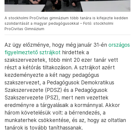
A stockholmi ProCivitas gimnázium több tanára is kifejezte kedden
szolidaritását a magyar pedagógusokkal – Fotó: stockholmi
ProCivitas Gimnázium
Az ügy előzménye, hogy még január 31-én
országos
figyelmeztető sztrájkot
hirdettek a
szakszervezetek, több mint 20 ezer tanár vett
részt a kétórás tiltakozáson. A sztrájkot azért
kezdeményezte a két nagy pedagógus
szakszervezet, a Pedagógusok Demokratikus
Szakszervezete (PDSZ) és a Pedagógusok
Szakszervezete (PSZ), mert nem vezettek
eredményre a tárgyalásaik a kormánnyal. Akkor
három követelésük volt: a bérrendezés, a
munkaterhek csökkentése, és az, hogy az oltatlan
tanárok is tovább taníthassanak.