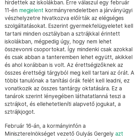
hirdettek az iskolákban. Erre válaszul egy február
11-én
megjelent
kormányrendeletben a járványügyi
vészhelyzetre hivatkozva előírták az elégséges
szolgáltatásokat. Eszerint gyermekfelügyeletet kell
tartani minden osztályban a sztrájkkal érintett
iskolákban, mégpedig úgy, hogy nem lehet
összevonni csoportokat. Így mindenki csak azokkal
és csak abban a tanteremben lehet együtt, akikkel
és ahol korábban is volt. Az érettségizőknek az
összes érettségi tárgyból meg kell tartani az órát. A
többi tanulónak a tanítási órák felét kell leadni, ez
vonatkozik az összes tantárgy oktatására. Ez a
tanárok szerint lényegében láthatatlanná teszi a
sztrájkot, és ellehetetleníti alapvető jogukat, a
sztrájkjogot.
Február 16-án, a kormányinfón a
Miniszterelnökséget vezető Gulyás Gergely
azt