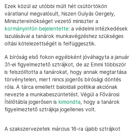
Ezek közül az utóbbi múlt hét csütörtökön
váratlanul megvalósult, hiszen Gulyás Gergely,
Miniszterelnökséget vezető miniszter a
kormányinfón bejelentette:
a védelmi intézkedések
lazulásával a tanárok munkavégzéshez szükséges
oltási kötelezettségét is felfüggesztik.
A bíróság első fokon egyébként jóváhagyta a január
31-ei figyelmeztető sztrájkot, de az Emmi többször
is felszólította a tanárokat, hogy annak megtartása
törvénytelen, mert nincs jogerős bírósági döntés
róla. A tárca emellett baloldali politikai akciónak
nevezte a munkabeszüntetést. Végül a Fővárosi
Ítélőtábla jogerősen is
kimondta
, hogy a tanárok
figyelmeztető sztrájkja jogellenes volt.
A szakszervezetek március 16-ra újabb sztrájkot