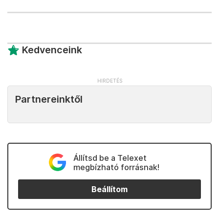
Kedvenceink
Partnereinktől
Állítsd be a Telexet
megbízható forrásnak!
Beállítom