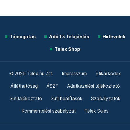
Támogatás
Adó 1% felajánlás
Hírlevelek
Telex Shop
© 2026 Telex.hu Zrt.
Impresszum
Etikai kódex
Átláthatóság
ÁSZF
Adatkezelési tájékoztató
Sütitájékoztató
Süti beállítások
Szabályzatok
Kommentelési szabályzat
Telex Sales