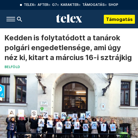
TELEX
AFTER
G7
KARAKTER
TÁMOGATÁS
SHOP
Támogatás
Kedden is folytatódott a tanárok
polgári engedetlensége, ami úgy
néz ki, kitart a március 16-i sztrájkig
BELFÖLD