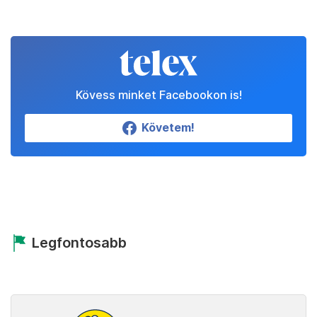
Kövess minket Facebookon is!
Követem!
Legfontosabb