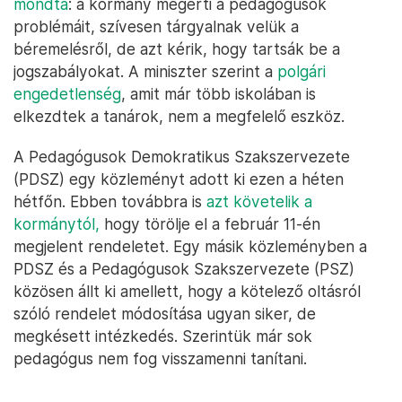
mondta
: a kormány megérti a pedagógusok
problémáit, szívesen tárgyalnak velük a
béremelésről, de azt kérik, hogy tartsák be a
jogszabályokat. A miniszter szerint a
polgári
engedetlenség
, amit már több iskolában is
elkezdtek a tanárok, nem a megfelelő eszköz.
A Pedagógusok Demokratikus Szakszervezete
(PDSZ) egy közleményt adott ki ezen a héten
hétfőn. Ebben továbbra is
azt követelik a
kormánytól,
hogy törölje el a február 11-én
megjelent rendeletet. Egy másik közleményben a
PDSZ és a Pedagógusok Szakszervezete (PSZ)
közösen állt ki amellett, hogy a kötelező oltásról
szóló rendelet módosítása ugyan siker, de
megkésett intézkedés. Szerintük már sok
pedagógus nem fog visszamenni tanítani.