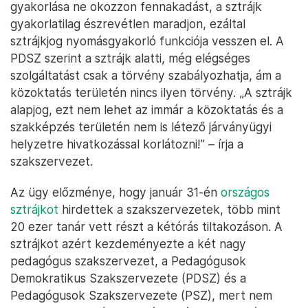
gyakorlása ne okozzon fennakadást, a sztrájk
gyakorlatilag észrevétlen maradjon, ezáltal
sztrájkjog nyomásgyakorló funkciója vesszen el. A
PDSZ szerint a sztrájk alatti, még elégséges
szolgáltatást csak a törvény szabályozhatja, ám a
közoktatás területén nincs ilyen törvény. „A sztrájk
alapjog, ezt nem lehet az immár a közoktatás és a
szakképzés területén nem is létező járványügyi
helyzetre hivatkozással korlátozni!” – írja a
szakszervezet.
Az ügy előzménye, hogy január 31-én
országos
sztrájkot
hirdettek a szakszervezetek, több mint
20 ezer tanár vett részt a kétórás tiltakozáson. A
sztrájkot azért kezdeményezte a két nagy
pedagógus szakszervezet, a Pedagógusok
Demokratikus Szakszervezete (PDSZ) és a
Pedagógusok Szakszervezete (PSZ), mert nem