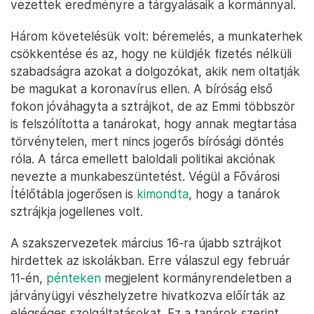
vezettek eredményre a tárgyalásaik a kormánnyal.
Három követelésük volt: béremelés, a munkaterhek
csökkentése és az, hogy ne küldjék fizetés nélküli
szabadságra azokat a dolgozókat, akik nem oltatják
be magukat a koronavírus ellen. A bíróság első
fokon jóváhagyta a sztrájkot, de az Emmi többször
is felszólította a tanárokat, hogy annak megtartása
törvénytelen, mert nincs jogerős bírósági döntés
róla. A tárca emellett baloldali politikai akciónak
nevezte a munkabeszüntetést. Végül a Fővárosi
Ítélőtábla jogerősen is
kimondta
, hogy a tanárok
sztrájkja jogellenes volt.
A szakszervezetek március 16-ra újabb sztrájkot
hirdettek az iskolákban. Erre válaszul egy február
11-én,
pénteken
megjelent kormányrendeletben a
járványügyi vészhelyzetre hivatkozva előírták az
elégséges szolgáltatásokat. Ez a tanárok szerint