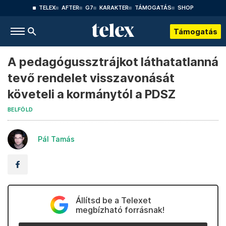
TELEX
AFTER
G7
KARAKTER
TÁMOGATÁS
SHOP
Támogatás
A pedagógussztrájkot láthatatlanná
tevő rendelet visszavonását
követeli a kormánytól a PDSZ
BELFÖLD
Pál Tamás
Állítsd be a Telexet
megbízható forrásnak!