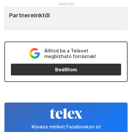
Partnereinktől
Állítsd be a Telexet
megbízható forrásnak!
Beállítom
Kövess minket Facebookon is!