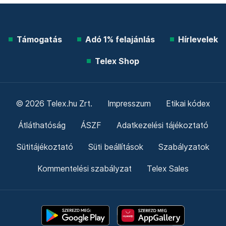
Támogatás
Adó 1% felajánlás
Hírlevelek
Telex Shop
© 2026 Telex.hu Zrt.
Impresszum
Etikai kódex
Átláthatóság
ÁSZF
Adatkezelési tájékoztató
Sütitájékoztató
Süti beállítások
Szabályzatok
Kommentelési szabályzat
Telex Sales