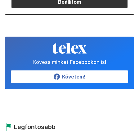
Beállítom
Kövess minket Facebookon is!
Követem!
Legfontosabb