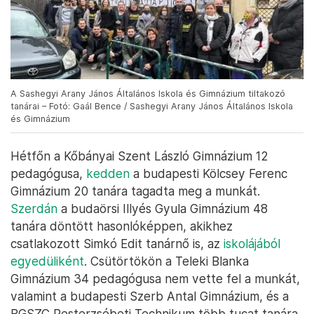
A Sashegyi Arany János Általános Iskola és Gimnázium tiltakozó
tanárai – Fotó: Gaál Bence / Sashegyi Arany János Általános Iskola
és Gimnázium
Hétfőn a Kőbányai Szent László Gimnázium 12
pedagógusa,
kedden
a budapesti Kölcsey Ferenc
Gimnázium 20 tanára tagadta meg a munkát.
Szerdán
a budaörsi Illyés Gyula Gimnázium 48
tanára döntött hasonlóképpen, akikhez
csatlakozott Simkó Edit tanárnő is, az
iskolájából
egyedüliként
. Csütörtökön a Teleki Blanka
Gimnázium 34 pedagógusa nem vette fel a munkát,
valamint a budapesti Szerb Antal Gimnázium, és a
BGSZC Pesterzsébeti Technikum több tucat tanára