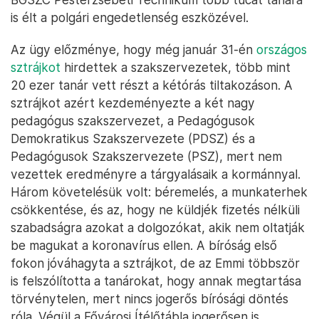
is élt a polgári engedetlenség eszközével.
Az ügy előzménye, hogy még január 31-én
országos
sztrájkot
hirdettek a szakszervezetek, több mint
20 ezer tanár vett részt a kétórás tiltakozáson. A
sztrájkot azért kezdeményezte a két nagy
pedagógus szakszervezet, a Pedagógusok
Demokratikus Szakszervezete (PDSZ) és a
Pedagógusok Szakszervezete (PSZ), mert nem
vezettek eredményre a tárgyalásaik a kormánnyal.
Három követelésük volt: béremelés, a munkaterhek
csökkentése, és az, hogy ne küldjék fizetés nélküli
szabadságra azokat a dolgozókat, akik nem oltatják
be magukat a koronavírus ellen. A bíróság első
fokon jóváhagyta a sztrájkot, de az Emmi többször
is felszólította a tanárokat, hogy annak megtartása
törvénytelen, mert nincs jogerős bírósági döntés
róla. Végül a Fővárosi Ítélőtábla jogerősen is