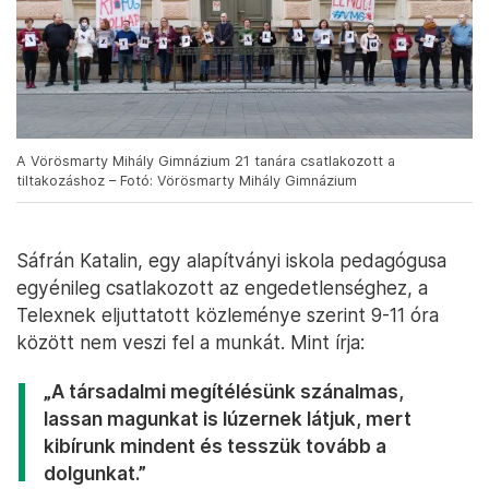
A Vörösmarty Mihály Gimnázium 21 tanára csatlakozott a
tiltakozáshoz – Fotó: Vörösmarty Mihály Gimnázium
Sáfrán Katalin, egy alapítványi iskola pedagógusa
egyénileg csatlakozott az engedetlenséghez, a
Telexnek eljuttatott közleménye szerint 9-11 óra
között nem veszi fel a munkát. Mint írja:
„A társadalmi megítélésünk szánalmas,
lassan magunkat is lúzernek látjuk, mert
kibírunk mindent és tesszük tovább a
dolgunkat.”