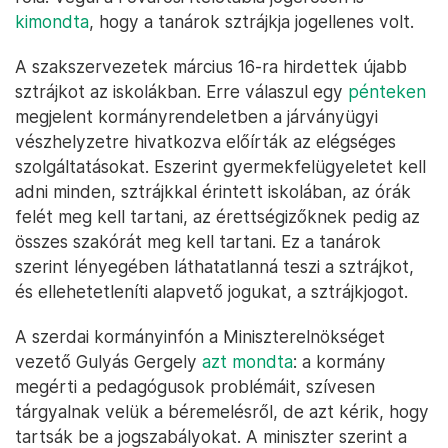
kimondta
, hogy a tanárok sztrájkja jogellenes volt.
A szakszervezetek március 16-ra hirdettek újabb
sztrájkot az iskolákban. Erre válaszul egy
pénteken
megjelent kormányrendeletben a járványügyi
vészhelyzetre hivatkozva előírták az elégséges
szolgáltatásokat. Eszerint gyermekfelügyeletet kell
adni minden, sztrájkkal érintett iskolában, az órák
felét meg kell tartani, az érettségizőknek pedig az
összes szakórát meg kell tartani. Ez a tanárok
szerint lényegében láthatatlanná teszi a sztrájkot,
és ellehetetleníti alapvető jogukat, a sztrájkjogot.
A szerdai kormányinfón a Miniszterelnökséget
vezető Gulyás Gergely
azt mondta
: a kormány
megérti a pedagógusok problémáit, szívesen
tárgyalnak velük a béremelésről, de azt kérik, hogy
tartsák be a jogszabályokat. A miniszter szerint a