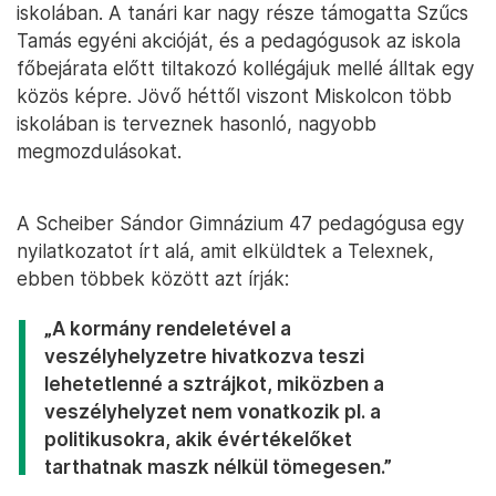
iskolában. A tanári kar nagy része támogatta Szűcs
Tamás egyéni akcióját, és a pedagógusok az iskola
főbejárata előtt tiltakozó kollégájuk mellé álltak egy
közös képre. Jövő héttől viszont Miskolcon több
iskolában is terveznek hasonló, nagyobb
megmozdulásokat.
A Scheiber Sándor Gimnázium 47 pedagógusa egy
nyilatkozatot írt alá, amit elküldtek a Telexnek,
ebben többek között azt írják:
„A kormány rendeletével a
veszélyhelyzetre hivatkozva teszi
lehetetlenné a sztrájkot, miközben a
veszélyhelyzet nem vonatkozik pl. a
politikusokra, akik évértékelőket
tarthatnak maszk nélkül tömegesen.”