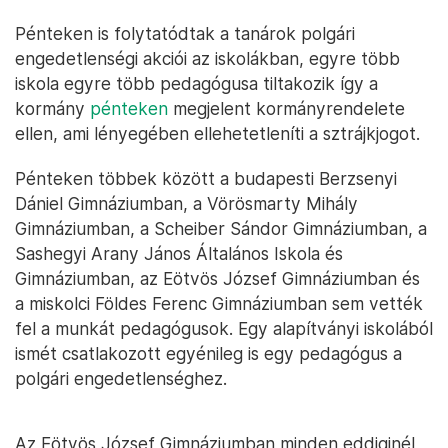
Pénteken is folytatódtak a tanárok polgári
engedetlenségi akciói az iskolákban, egyre több
iskola egyre több pedagógusa tiltakozik így a
kormány
pénteken
megjelent kormányrendelete
ellen, ami lényegében ellehetetleníti a sztrájkjogot.
Pénteken többek között a budapesti Berzsenyi
Dániel Gimnáziumban, a Vörösmarty Mihály
Gimnáziumban, a Scheiber Sándor Gimnáziumban, a
Sashegyi Arany János Általános Iskola és
Gimnáziumban, az Eötvös József Gimnáziumban és
a miskolci Földes Ferenc Gimnáziumban sem vették
fel a munkát pedagógusok. Egy alapítványi iskolából
ismét csatlakozott egyénileg is egy pedagógus a
polgári engedetlenséghez.
Az Eötvös József Gimnáziumban minden eddiginél