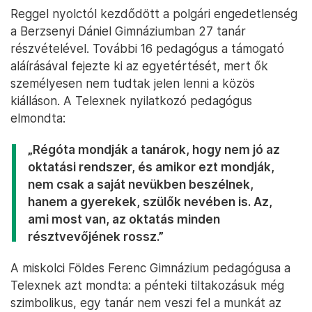
Reggel nyolctól kezdődött a polgári engedetlenség
a Berzsenyi Dániel Gimnáziumban 27 tanár
részvételével. További 16 pedagógus a támogató
aláírásával fejezte ki az egyetértését, mert ők
személyesen nem tudtak jelen lenni a közös
kiálláson. A Telexnek nyilatkozó pedagógus
elmondta:
„Régóta mondják a tanárok, hogy nem jó az
oktatási rendszer, és amikor ezt mondják,
nem csak a saját nevükben beszélnek,
hanem a gyerekek, szülők nevében is. Az,
ami most van, az oktatás minden
résztvevőjének rossz.”
A miskolci Földes Ferenc Gimnázium pedagógusa a
Telexnek azt mondta: a pénteki tiltakozásuk még
szimbolikus, egy tanár nem veszi fel a munkát az