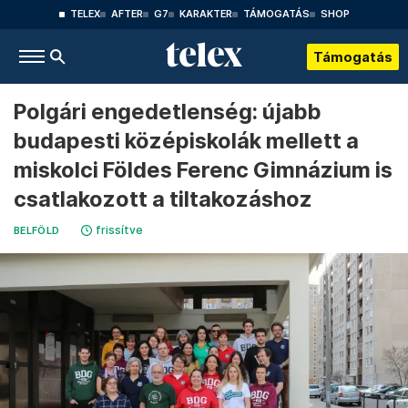
TELEX
AFTER
G7
KARAKTER
TÁMOGATÁS
SHOP
Támogatás
Polgári engedetlenség: újabb
budapesti középiskolák mellett a
miskolci Földes Ferenc Gimnázium is
csatlakozott a tiltakozáshoz
frissítve
BELFÖLD