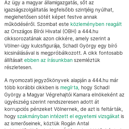
Az ügy a magyar államigazgatás, sőt az
igazságszolgáltatás legfelsőbb szintjéig nyúlhat,
meglehetősen sötét képet festve annak
működéséről. Szombat este
közleményben reagált
az Országos Bírói Hivatal (OBH) a 444.hu
cikksorozatának azon cikkére, amely szerint a
Völner-ügy kulcsfigurája, Schadl György egy bíró
kicsinálásával is megpróbálkozott. A cikk fontosabb
állításait
ebben az írásunkban
szemléztük
részletesen.
A nyomozati jegyzőkönyvek alapján a 444.hu már
több korábbi cikkben is
megírta,
hogy Schadl
György a Magyar Végrehajtói Kamara elnökeként az
ügyészség szerint rendszeresen adott át
korrupciós pénzeket Völnernek, de azt is feltárták,
hogy
szakmányban intézett el egyetemi vizsgákat
is
az ismerőseinek, köztük Rogán Antal