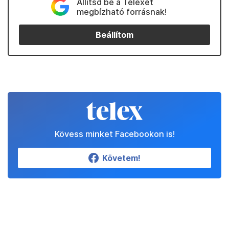
Állítsd be a Telexet
megbízható forrásnak!
Beállítom
Kövess minket Facebookon is!
Követem!