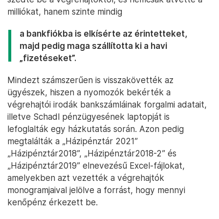
milliókat, hanem szinte mindig
a bankfiókba is elkísérte az érintetteket,
majd pedig maga szállította ki a havi
„fizetéseket”.
Mindezt számszerűen is visszakövették az
ügyészek, hiszen a nyomozók bekérték a
végrehajtói irodák bankszámláinak forgalmi adatait,
illetve Schadl pénzügyesének laptopját is
lefoglalták egy házkutatás során. Azon pedig
megtalálták a „Házipénztár 2021”
„Házipénztár2018”, „Házipénztár2018-2” és
„Házipénztár2019” elnevezésű Excel-fájlokat,
amelyekben azt vezették a végrehajtók
monogramjaival jelölve a forrást, hogy mennyi
kenőpénz érkezett be.