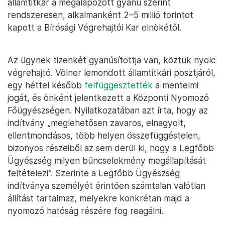
államtitkár a megalapozott gyanú szerint
rendszeresen, alkalmanként 2–5 millió forintot
kapott a Bírósági Végrehajtói Kar elnökétől.
Az ügynek tizenkét gyanúsítottja van, köztük nyolc
végrehajtó. Völner lemondott államtitkári posztjáról,
egy héttel később
felfüggesztették
a mentelmi
jogát, és önként jelentkezett a Központi Nyomozó
Főügyészségen. Nyilatkozatában azt írta, hogy az
indítvány „meglehetősen zavaros, elnagyolt,
ellentmondásos, több helyen összefüggéstelen,
bizonyos részeiből az sem derül ki, hogy a Legfőbb
Ügyészség milyen bűncselekmény megállapítását
feltételezi”. Szerinte a Legfőbb Ügyészség
indítványa személyét érintően számtalan valótlan
állítást tartalmaz, melyekre konkrétan majd a
nyomozó hatóság részére fog reagálni.