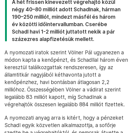
A hét frissen kinevezett végrehajtó közül
négy 40–80 milliót adott Schadlnak, hárman
190–250 milliót, mindezt másfél és három
év közötti időintervallumban. Cserébe
Schadl havi 1-2 milliót juttatott nekik a pár
százezres alapfizetésük mellett.
A nyomozati iratok szerint Völner Pál ugyanezen a
módon kapta a kenőpénzt, és Schadllal három éven
keresztül találkozgattak rendszeresen, így az
államtitkár nagyjából kéthavonta jutott a
kenőpénzhez, havi bontásban átlagosan 2,2
millióhoz. Összességében Völner a vádirat szerint
legalább 83 milliót kapott, míg Schadlnak a
végrehajtók összesen legalább 884 milliót fizettek.
A nyomozati anyag arra is kitért, hogy a pénzeket
Schadl egyik közvetlen alkalmazottja, a sofőrje
szedte be a végrehajtóktól, és nemcsak átvette a