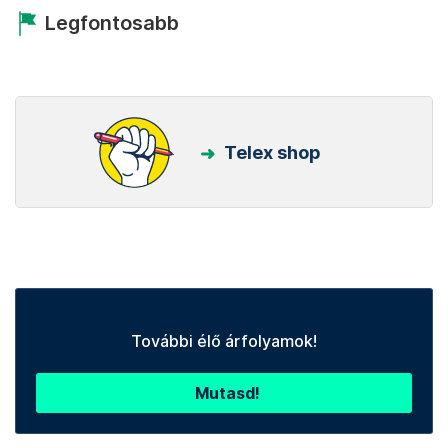
Legfontosabb
Telex shop
További élő árfolyamok!
Mutasd!