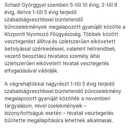
Schadl Györggyel szemben 5-től 10 évig, 2-től 8
évig, illetve 1-től 5 évig terjedő
szabadságvesztéssel büntetendő
bűncselekmények megalapozott gyanúját közölte a
Központi Nyomozó Főügyészség. Többek között
vesztegetést állítva és üzletszerűen elkövetett
befolyással üzérkedéssel, valamint hétrendbeli,
vezető beosztású hivatalos személy által
üzletszerűen elkövetett hivatali vesztegetés
elfogadásával vádolják.
A végrehajtókkal nagyrészt 1-től 5 évig terjedő
szabadságvesztéssel büntetendő bűncselekmény
megalapozott gyanúját közölték a novemberi
tárgyaláson, mivel cselekményeik –
bizonyítottságuk esetén – hivatali vesztegetés
bűntette megállapítására lehetnek alkalmasak.