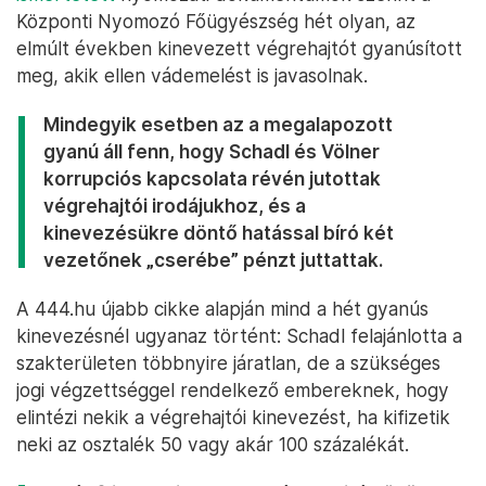
Központi Nyomozó Főügyészség hét olyan, az
elmúlt években kinevezett végrehajtót gyanúsított
meg, akik ellen vádemelést is javasolnak.
Mindegyik esetben az a megalapozott
gyanú áll fenn, hogy Schadl és Völner
korrupciós kapcsolata révén jutottak
végrehajtói irodájukhoz, és a
kinevezésükre döntő hatással bíró két
vezetőnek „cserébe” pénzt juttattak.
A 444.hu újabb cikke alapján mind a hét gyanús
kinevezésnél ugyanaz történt: Schadl felajánlotta a
szakterületen többnyire járatlan, de a szükséges
jogi végzettséggel rendelkező embereknek, hogy
elintézi nekik a végrehajtói kinevezést, ha kifizetik
neki az osztalék 50 vagy akár 100 százalékát.