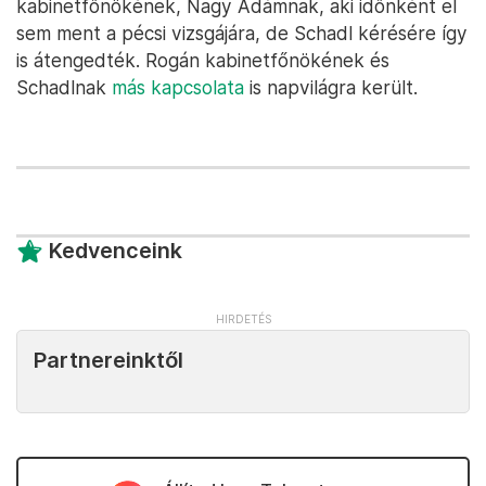
kabinetfőnökének, Nagy Ádámnak, aki időnként el
sem ment a pécsi vizsgájára, de Schadl kérésére így
is átengedték. Rogán kabinetfőnökének és
Schadlnak
más kapcsolata
is napvilágra került.
Kedvenceink
Partnereinktől