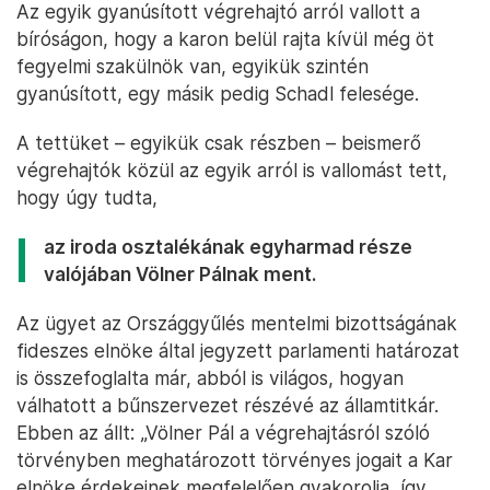
Az egyik gyanúsított végrehajtó arról vallott a
bíróságon, hogy a karon belül rajta kívül még öt
fegyelmi szakülnök van, egyikük szintén
gyanúsított, egy másik pedig Schadl felesége.
A tettüket – egyikük csak részben – beismerő
végrehajtók közül az egyik arról is vallomást tett,
hogy úgy tudta,
az iroda osztalékának egyharmad része
valójában Völner Pálnak ment.
Az ügyet az Országgyűlés mentelmi bizottságának
fideszes elnöke által jegyzett parlamenti határozat
is összefoglalta már, abból is világos, hogyan
válhatott a bűnszervezet részévé az államtitkár.
Ebben az állt: „Völner Pál a végrehajtásról szóló
törvényben meghatározott törvényes jogait a Kar
elnöke érdekeinek megfelelően gyakorolja, így