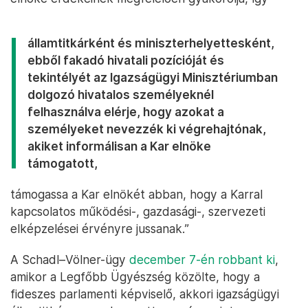
államtitkárként és miniszterhelyettesként,
ebből fakadó hivatali pozícióját és
tekintélyét az Igazságügyi Minisztériumban
dolgozó hivatalos személyeknél
felhasználva elérje, hogy azokat a
személyeket nevezzék ki végrehajtónak,
akiket informálisan a Kar elnöke
támogatott,
támogassa a Kar elnökét abban, hogy a Karral
kapcsolatos működési-, gazdasági-, szervezeti
elképzelései érvényre jussanak.”
A Schadl–Völner-ügy
december 7-én robbant ki
,
amikor a Legfőbb Ügyészség közölte, hogy a
fideszes parlamenti képviselő, akkori igazságügyi