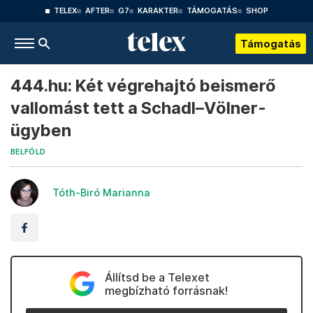
TELEX
AFTER
G7
KARAKTER
TÁMOGATÁS
SHOP
Támogatás
444.hu: Két végrehajtó beismerő
vallomást tett a Schadl–Völner-
ügyben
BELFÖLD
Tóth-Biró Marianna
Állítsd be a Telexet
megbízható forrásnak!