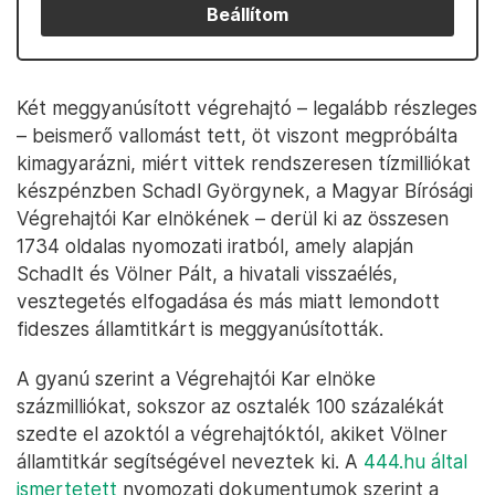
Beállítom
Két meggyanúsított végrehajtó – legalább részleges
– beismerő vallomást tett, öt viszont megpróbálta
kimagyarázni, miért vittek rendszeresen tízmilliókat
készpénzben Schadl Györgynek, a Magyar Bírósági
Végrehajtói Kar elnökének – derül ki az összesen
1734 oldalas nyomozati iratból, amely alapján
Schadlt és Völner Pált, a hivatali visszaélés,
vesztegetés elfogadása és más miatt lemondott
fideszes államtitkárt is meggyanúsították.
A gyanú szerint a Végrehajtói Kar elnöke
százmilliókat, sokszor az osztalék 100 százalékát
szedte el azoktól a végrehajtóktól, akiket Völner
államtitkár segítségével neveztek ki. A
444.hu által
ismertetett
nyomozati dokumentumok szerint a