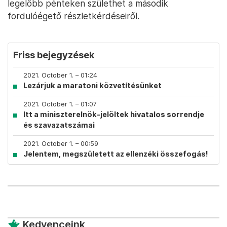
legelőbb pénteken születhet a második
fordulóégető részletkérdéseiről.
Friss bejegyzések
2021. October 1. – 01:24
Lezárjuk a maratoni közvetítésünket
2021. October 1. – 01:07
Itt a miniszterelnök-jelöltek hivatalos sorrendje
és szavazatszámai
2021. October 1. – 00:59
Jelentem, megszületett az ellenzéki összefogás!
Kedvenceink