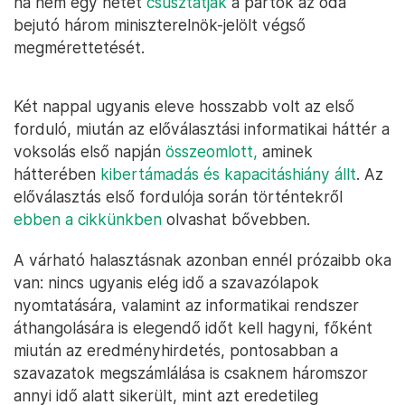
ha nem egy hetet
csúsztatják
a pártok az oda
bejutó három miniszterelnök-jelölt végső
megmérettetését.
Két nappal ugyanis eleve hosszabb volt az első
forduló, miután az előválasztási informatikai háttér a
voksolás első napján
összeomlott,
aminek
hátterében
kibertámadás és kapacitáshiány állt
. Az
előválasztás első fordulója során történtekről
ebben a cikkünkben
olvashat bővebben.
A várható halasztásnak azonban ennél prózaibb oka
van: nincs ugyanis elég idő a szavazólapok
nyomtatására, valamint az informatikai rendszer
áthangolására is elegendő időt kell hagyni, főként
miután az eredményhirdetés, pontosabban a
szavazatok megszámlálása is csaknem háromszor
annyi idő alatt sikerült, mint azt eredetileg