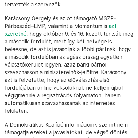
tervezték a szervezők.
Karácsony Gergely és az őt támogató MSZP–
Párbeszéd–LMP, valamint a Momentum is
azt
szeretné
, hogy október 9. és 16. között tartsák meg
a második fordulót, mert így két hétvége is
beleesne, de azt is javasolják a többi pártnak, hogy
a második fordulóban az egész ország egyetlen
választókerület legyen, azaz bárki bárhol
szavazhasson a miniszterelnök-jelöltre. Karácsony
azt is felvetette, hogy az előválasztás első
fordulójában online voksolóknak ne kelljen újból
végigmennie a regisztrációs folyamaton, hanem
automatikusan szavazhassanak az internetes
felületen.
A Demokratikus Koalíció információink szerint nem
támogatja ezeket a javaslatokat, de végső döntés