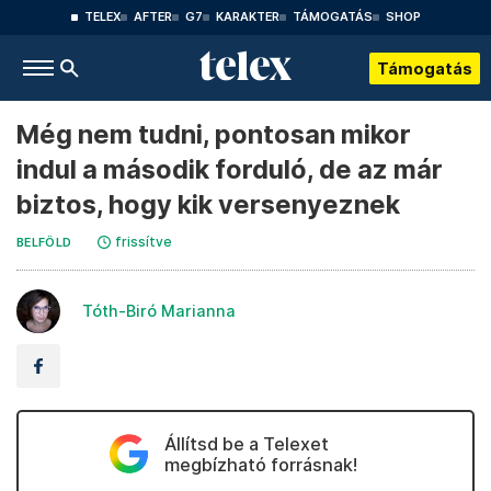
TELEX
AFTER
G7
KARAKTER
TÁMOGATÁS
SHOP
Támogatás
Még nem tudni, pontosan mikor
indul a második forduló, de az már
biztos, hogy kik versenyeznek
frissítve
BELFÖLD
Tóth-Biró Marianna
Állítsd be a Telexet
megbízható forrásnak!