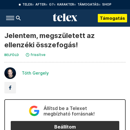
TELEX
AFTER
G7
KARAKTER
TÁMOGATÁS
SHOP
Támogatás
Jelentem, megszületett az
ellenzéki összefogás!
frissítve
BELFÖLD
Tóth Gergely
Állítsd be a Telexet
megbízható forrásnak!
Beállítom