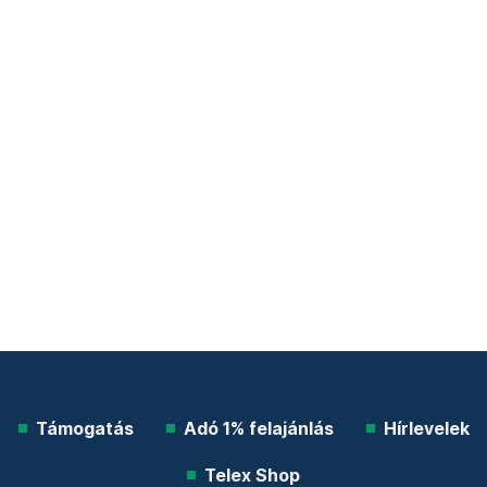
Támogatás
Adó 1% felajánlás
Hírlevelek
Telex Shop