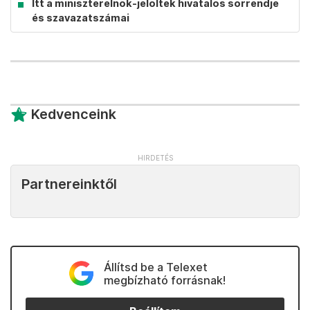
Itt a miniszterelnök-jelöltek hivatalos sorrendje
és szavazatszámai
Kedvenceink
Partnereinktől
Állítsd be a Telexet
megbízható forrásnak!