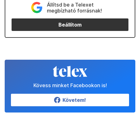
Állítsd be a Telexet
megbízható forrásnak!
Beállítom
Kövess minket Facebookon is!
Követem!