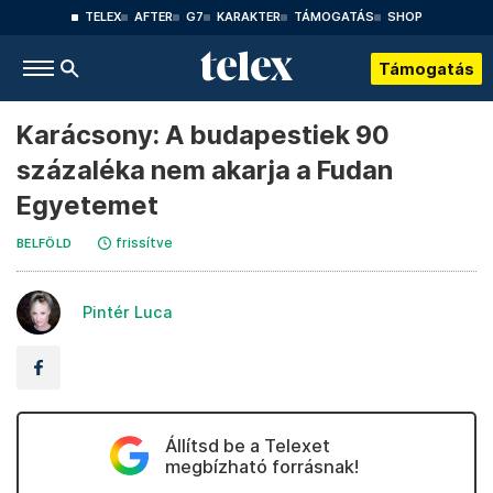
TELEX
AFTER
G7
KARAKTER
TÁMOGATÁS
SHOP
Támogatás
Karácsony: A budapestiek 90
százaléka nem akarja a Fudan
Egyetemet
frissítve
BELFÖLD
Pintér Luca
Állítsd be a Telexet
megbízható forrásnak!