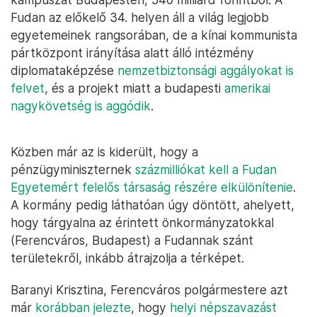
Fudan az előkelő 34. helyen áll a világ legjobb
egyetemeinek rangsorában, de a kínai kommunista
pártközpont irányítása alatt álló intézmény
diplomataképzése
nemzetbiztonsági aggályokat is
felvet
, és a projekt miatt a budapesti
amerikai
nagykövetség is aggódik
.
Közben már az is kiderült, hogy a
pénzügyminiszternek
százmilliókat kell a Fudan
Egyetemért felelős társaság részére elkülönítenie
.
A kormány pedig láthatóan úgy döntött, ahelyett,
hogy tárgyalna az érintett önkormányzatokkal
(Ferencváros, Budapest) a Fudannak szánt
területekről, inkább átrajzolja a térképet.
Baranyi Krisztina, Ferencváros polgármestere azt
már
korábban jelezte
, hogy
helyi népszavazást