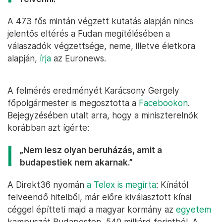
A 473 fős mintán végzett kutatás alapján nincs
jelentős eltérés a Fudan megítélésében a
válaszadók végzettsége, neme, illetve életkora
alapján,
írja
az Euronews.
A felmérés eredményét Karácsony Gergely
főpolgármester is megosztotta a
Facebookon
.
Bejegyzésében utalt arra, hogy a miniszterelnök
korábban azt ígérte:
„Nem lesz olyan beruházás, amit a
budapestiek nem akarnak.”
A Direkt36 nyomán
a Telex is megírta
: Kínától
felveendő hitelből, már előre kiválasztott kínai
céggel építteti majd a magyar kormány az
egyetem
kampuszát Budapesten, 540 milliárd forintból. A