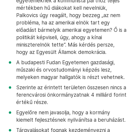
egyetemeknek a kommunista párthoz teljes
mértékben hű diákokat kell nevelniük,
Palkovics úgy reagált, hogy bezzeg „az nem
probléma, ha az amerikai elnök tart egy
előadást bármelyik amerikai egyetemen? Ő is a
politikát képviseli, úgy, ahogy a kínai
miniszterelnök tette”. Más kérdés persze,
hogy az Egyesült Államok demokrácia.
A budapesti Fudan Egyetemen gazdasági,
műszaki és orvostudományi képzés lesz,
melyeken magyar hallgatók is részt vehetnek.
Szerinte az érintett területen összesen nincs a
ferencvárosi önkormányzatnak 4 milliárd forint
értékű része.
Egyelőre nem javasolja, hogy a kormány
kiemelt fejlesztésnek nyilvánítsa a beruházást.
Tárgyalásokat fognak kezdeményezni a