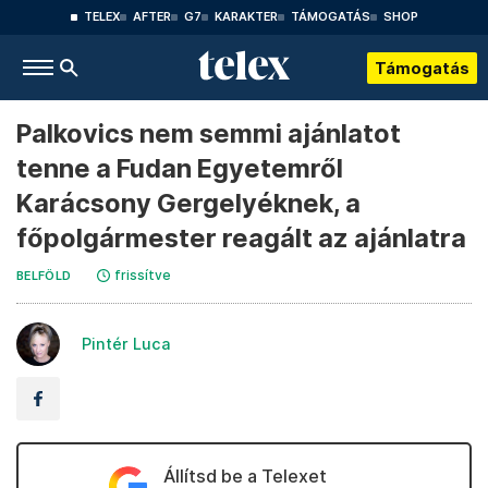
TELEX
AFTER
G7
KARAKTER
TÁMOGATÁS
SHOP
Támogatás
Palkovics nem semmi ajánlatot
tenne a Fudan Egyetemről
Karácsony Gergelyéknek, a
főpolgármester reagált az ajánlatra
frissítve
BELFÖLD
Pintér Luca
Állítsd be a Telexet