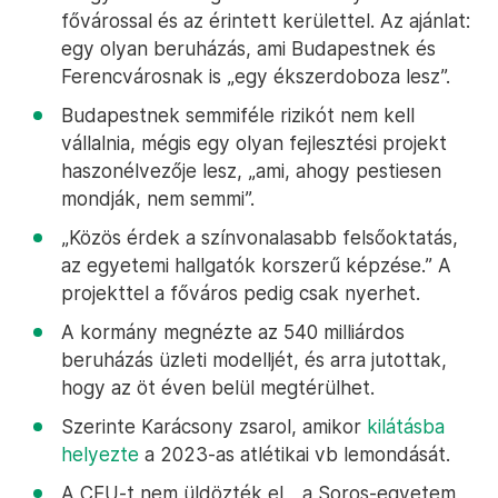
fővárossal és az érintett kerülettel. Az ajánlat:
egy olyan beruházás, ami Budapestnek és
Ferencvárosnak is „egy ékszerdoboza lesz”.
Budapestnek semmiféle rizikót nem kell
vállalnia, mégis egy olyan fejlesztési projekt
haszonélvezője lesz, „ami, ahogy pestiesen
mondják, nem semmi”.
„Közös érdek a színvonalasabb felsőoktatás,
az egyetemi hallgatók korszerű képzése.” A
projekttel a főváros pedig csak nyerhet.
A kormány megnézte az 540 milliárdos
beruházás üzleti modelljét, és arra jutottak,
hogy az öt éven belül megtérülhet.
Szerinte Karácsony zsarol, amikor
kilátásba
helyezte
a 2023-as atlétikai vb lemondását.
A CEU-t nem üldözték el, „a Soros-egyetem