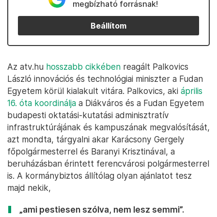
megbízható forrásnak!
Beállítom
Az atv.hu
hosszabb cikkében
reagált Palkovics
László innovációs és technológiai miniszter a Fudan
Egyetem körül kialakult vitára. Palkovics, aki
április
16. óta koordinálja
a Diákváros és a Fudan Egyetem
budapesti oktatási-kutatási adminisztratív
infrastruktúrájának és kampuszának megvalósítását,
azt mondta, tárgyalni akar Karácsony Gergely
főpolgármesterrel és Baranyi Krisztinával, a
beruházásban érintett ferencvárosi polgármesterrel
is. A kormánybiztos állítólag olyan ajánlatot tesz
majd nekik,
„ami pestiesen szólva, nem lesz semmi”.