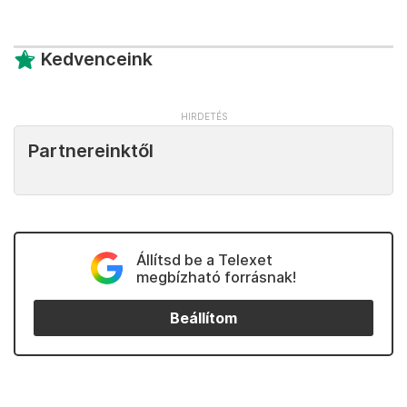
Kedvenceink
Partnereinktől
Állítsd be a Telexet
megbízható forrásnak!
Beállítom