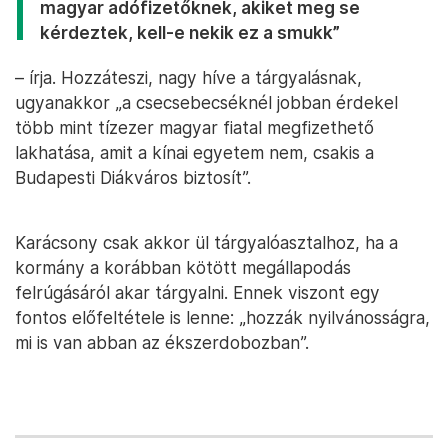
magyar adófizetőknek, akiket meg se
kérdeztek, kell-e nekik ez a smukk”
– írja. Hozzáteszi, nagy híve a tárgyalásnak,
ugyanakkor „a csecsebecséknél jobban érdekel
több mint tízezer magyar fiatal megfizethető
lakhatása, amit a kínai egyetem nem, csakis a
Budapesti Diákváros biztosít”.
Karácsony csak akkor ül tárgyalóasztalhoz, ha a
kormány a korábban kötött megállapodás
felrúgásáról akar tárgyalni. Ennek viszont egy
fontos előfeltétele is lenne: „hozzák nyilvánosságra,
mi is van abban az ékszerdobozban”.