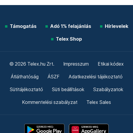
Támogatás
Adó 1% felajánlás
Hírlevelek
Telex Shop
© 2026 Telex.hu Zrt.
Impresszum
Etikai kódex
Átláthatóság
ÁSZF
Adatkezelési tájékoztató
Sütitájékoztató
Süti beállítások
Szabályzatok
Kommentelési szabályzat
Telex Sales