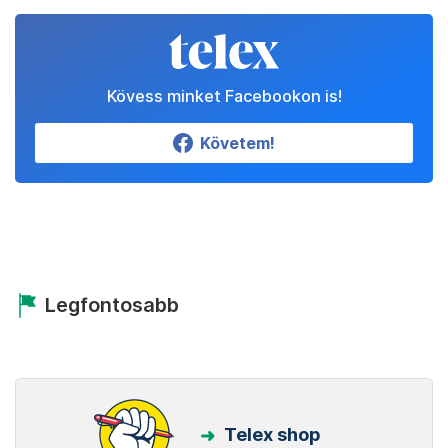
Kövess minket Facebookon is!
Követem!
Legfontosabb
Telex shop