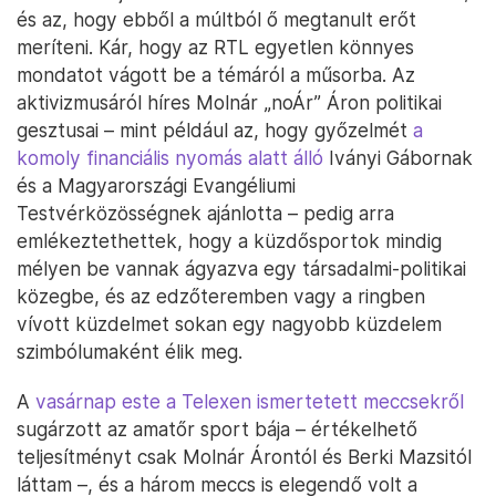
és az, hogy ebből a múltból ő megtanult erőt
meríteni. Kár, hogy az RTL egyetlen könnyes
mondatot vágott be a témáról a műsorba. Az
aktivizmusáról híres Molnár „noÁr” Áron politikai
gesztusai – mint például az, hogy győzelmét
a
komoly financiális nyomás alatt álló
Iványi Gábornak
és a Magyarországi Evangéliumi
Testvérközösségnek ajánlotta – pedig arra
emlékeztethettek, hogy a küzdősportok mindig
mélyen be vannak ágyazva egy társadalmi-politikai
közegbe, és az edzőteremben vagy a ringben
vívott küzdelmet sokan egy nagyobb küzdelem
szimbólumaként élik meg.
A
vasárnap este a Telexen ismertetett meccsekről
sugárzott az amatőr sport bája – értékelhető
teljesítményt csak Molnár Árontól és Berki Mazsitól
láttam –, és a három meccs is elegendő volt a