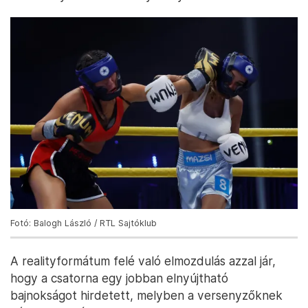
Fotó: Balogh László / RTL Sajtóklub
A realityformátum felé való elmozdulás azzal jár,
hogy a csatorna egy jobban elnyújtható
bajnokságot hirdetett, melyben a versenyzőknek