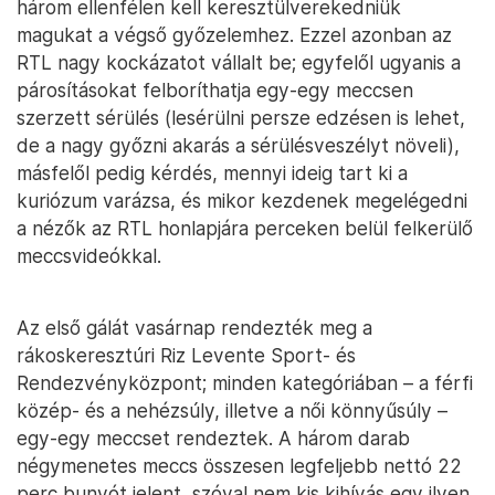
három ellenfélen kell keresztülverekedniük
magukat a végső győzelemhez. Ezzel azonban az
RTL nagy kockázatot vállalt be; egyfelől ugyanis a
párosításokat felboríthatja egy-egy meccsen
szerzett sérülés (lesérülni persze edzésen is lehet,
de a nagy győzni akarás a sérülésveszélyt növeli),
másfelől pedig kérdés, mennyi ideig tart ki a
kuriózum varázsa, és mikor kezdenek megelégedni
a nézők az RTL honlapjára perceken belül felkerülő
meccsvideókkal.
Az első gálát vasárnap rendezték meg a
rákoskeresztúri Riz Levente Sport- és
Rendezvényközpont; minden kategóriában – a férfi
közép- és a nehézsúly, illetve a női könnyűsúly –
egy-egy meccset rendeztek. A három darab
négymenetes meccs összesen legfeljebb nettó 22
perc bunyót jelent, szóval nem kis kihívás egy ilyen