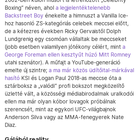
Boxing” néven, ahol
a legjelentéktelenebb
Backstreet Boy
énekelte a himnuszt a Vanilla Ice-
hoz hasonló ZS-kategóriás celebek meccsei előtt,
de a kétezres években Ricky Gervaistől Dolph
Lundgrenig egy csomóan vállaltak be meccseket
(jobb esetben valamilyen jótékony célért, mint
a
George Foreman ellen kesztyűt húzó Mitt Romney
utahi szenátor). A műfajt a YouTube-generáció
emelte új szintre;
a ma már közös üdítőital-márkával
hasító
KSI és Logan Paul 2018-as meccse óta a
sztárboksz a „valódi” profi bokszot megközelítő
üzletté vált, a közösségi médiabirodalmak uralkodói
ellen ma már olyan kóbor lovagok próbálnak
szerencsét, mint az egykori UFC-világbajnok
Anderson Silva vagy az MMA-fenegyerek Nate
Diaz.
Gálából reality