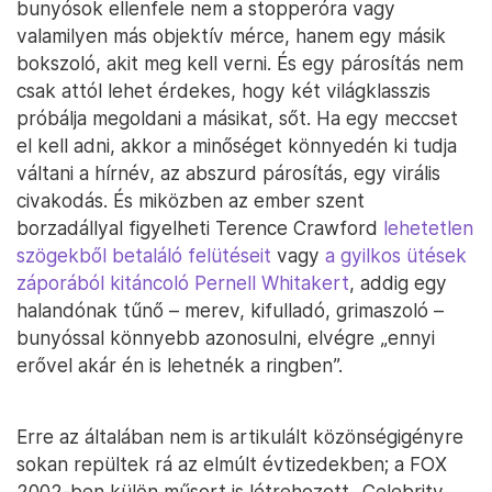
bunyósok ellenfele nem a stopperóra vagy
valamilyen más objektív mérce, hanem egy másik
bokszoló, akit meg kell verni. És egy párosítás nem
csak attól lehet érdekes, hogy két világklasszis
próbálja megoldani a másikat, sőt. Ha egy meccset
el kell adni, akkor a minőséget könnyedén ki tudja
váltani a hírnév, az abszurd párosítás, egy virális
civakodás. És miközben az ember szent
borzadállyal figyelheti Terence Crawford
lehetetlen
szögekből betaláló felütéseit
vagy
a gyilkos ütések
záporából kitáncoló Pernell Whitakert
, addig egy
halandónak tűnő – merev, kifulladó, grimaszoló –
bunyóssal könnyebb azonosulni, elvégre „ennyi
erővel akár én is lehetnék a ringben”.
Erre az általában nem is artikulált közönségigényre
sokan repültek rá az elmúlt évtizedekben; a FOX
2002-ben külön műsort is létrehozott „Celebrity