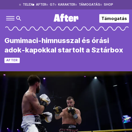
TELEX
AFTER
G7
KARAKTER
TÁMOGATÁS
SHOP
Támogatás
Gumimaci-himnusszal és órási
adok-kapokkal startolt a Sztárbox
AFTER