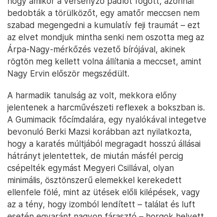
hogy amikor a versenyző padlót fogott, azonnal
bedobták a törülközőt, egy amatőr meccsen nem
szabad megengedni a kumulatív feji traumát – ezt
az elvet mondjuk mintha senki nem oszotta meg az
Árpa-Nagy-mérkőzés vezető bírójával, akinek
rögtön meg kellett volna állítania a meccset, amint
Nagy Ervin először megszédült.
A harmadik tanulság az volt, mekkora előny
jelentenek a harcművészeti reflexek a bokszban is.
A Gumimacik főcímdalára, egy nyalókával integetve
bevonuló Berki Mazsi korábban azt nyilatkozta,
hogy a karatés múltjából megragadt hosszú állásai
hátrányt jelentettek, de miután másfél percig
csépelték egymást Megyeri Csillával, olyan
minimális, ösztönszerű elemekkel kerekedett
ellenfele fölé, mint az ütések előli kilépések, vagy
az a tény, hogy izomból lendített – találat és luft
esetén egyaránt nagyon fárasztó – horgok helyett