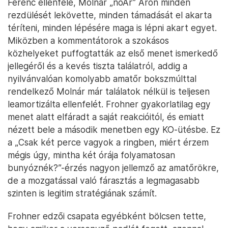
Ferenc ellenfele, Molnár „noÁr” Áron minden
rezdülését lekövette, minden támadását el akarta
téríteni, minden lépésére maga is lépni akart egyet.
Miközben a kommentátorok a szokásos
közhelyeket puffogtatták az első menet ismerkedő
jellegéről és a kevés tiszta találatról, addig a
nyilvánvalóan komolyabb amatőr bokszmúlttal
rendelkező Molnár már találatok nélkül is teljesen
leamortizálta ellenfelét. Frohner gyakorlatilag egy
menet alatt elfáradt a saját reakcióitól, és emiatt
nézett bele a második menetben egy KO-ütésbe. Ez
a „Csak két perce vagyok a ringben, miért érzem
mégis úgy, mintha két órája folyamatosan
bunyóznék?”-érzés nagyon jellemző az amatőrökre,
de a mozgatással való fárasztás a legmagasabb
szinten is legitim stratégiának számít.
Frohner edzői csapata egyébként bölcsen tette,