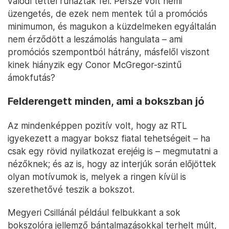
valódi téttel ruháztak fel. Persze volt némi
üzengetés, de ezek nem mentek túl a promóciós
minimumon, és magukon a küzdelmeken egyáltalán
nem érződött a leszámolás hangulata – ami
promóciós szempontból hátrány, másfelől viszont
kinek hiányzik egy Conor McGregor-szintű
ámokfutás?
Felderengett minden, ami a bokszban jó
Az mindenképpen pozitív volt, hogy az RTL
igyekezett a magyar boksz fiatal tehetségeit – ha
csak egy rövid nyilatkozat erejéig is – megmutatni a
nézőknek; és az is, hogy az interjúk során előjöttek
olyan motívumok is, melyek a ringen kívül is
szerethetővé teszik a bokszot.
Megyeri Csillánál például felbukkant a sok
bokszolóra jellemző bántalmazásokkal terhelt múlt,