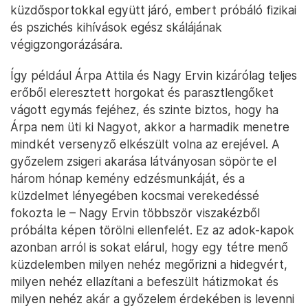
küzdősportokkal együtt járó, embert próbáló fizikai
és pszichés kihívások egész skálájának
végigzongorázására.
Így például Árpa Attila és Nagy Ervin kizárólag teljes
erőből eleresztett horgokat és parasztlengőket
vágott egymás fejéhez, és szinte biztos, hogy ha
Árpa nem üti ki Nagyot, akkor a harmadik menetre
mindkét versenyző elkészült volna az erejével. A
győzelem zsigeri akarása látványosan söpörte el
három hónap kemény edzésmunkáját, és a
küzdelmet lényegében kocsmai verekedéssé
fokozta le – Nagy Ervin többször viszakézből
próbálta képen törölni ellenfelét. Ez az adok-kapok
azonban arról is sokat elárul, hogy egy tétre menő
küzdelemben milyen nehéz megőrizni a hidegvért,
milyen nehéz ellazítani a befeszült hátizmokat és
milyen nehéz akár a győzelem érdekében is levenni