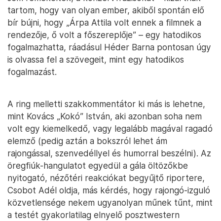
tartom, hogy van olyan ember, akiből spontán elő
bír bújni, hogy „Árpa Attila volt ennek a filmnek a
rendezője, ő volt a főszereplője” – egy hatodikos
fogalmazhatta, ráadásul Héder Barna pontosan úgy
is olvassa fel a szövegeit, mint egy hatodikos
fogalmazást.
A ring melletti szakkommentátor ki más is lehetne,
mint Kovács „Kokó” István, aki azonban soha nem
volt egy kiemelkedő, vagy legalább magával ragadó
elemző (pedig aztán a bokszról lehet ám
rajongással, szenvedéllyel és humorral beszélni). Az
öregfiúk-hangulatot egyedül a gála öltözőkbe
nyitogató, nézőtéri reakciókat begyűjtő riportere,
Csobot Adél oldja, más kérdés, hogy rajongó-izguló
közvetlensége nekem ugyanolyan műnek tűnt, mint
a testét gyakorlatilag elnyelő posztwestern