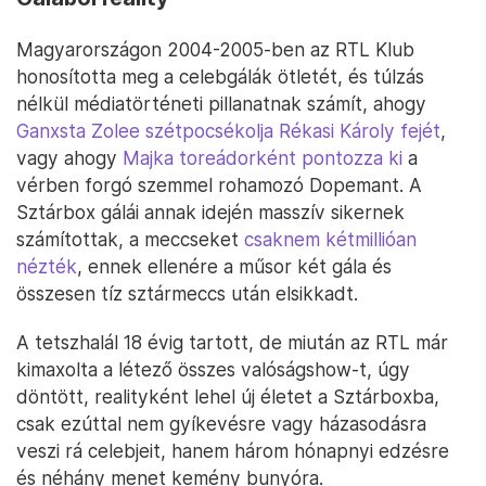
Magyarországon 2004-2005-ben az RTL Klub
honosította meg a celebgálák ötletét, és túlzás
nélkül médiatörténeti pillanatnak számít, ahogy
Ganxsta Zolee szétpocsékolja Rékasi Károly fejét
,
vagy ahogy
Majka toreádorként pontozza ki
a
vérben forgó szemmel rohamozó Dopemant. A
Sztárbox gálái annak idején masszív sikernek
számítottak, a meccseket
csaknem kétmillióan
nézték
, ennek ellenére a műsor két gála és
összesen tíz sztármeccs után elsikkadt.
A tetszhalál 18 évig tartott, de miután az RTL már
kimaxolta a létező összes valóságshow-t, úgy
döntött, realityként lehel új életet a Sztárboxba,
csak ezúttal nem gyíkevésre vagy házasodásra
veszi rá celebjeit, hanem három hónapnyi edzésre
és néhány menet kemény bunyóra.