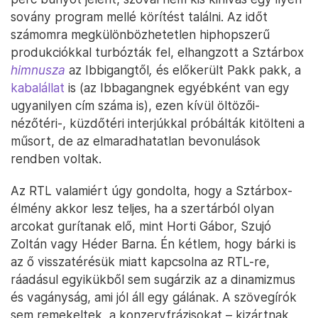
sovány program mellé körítést találni. Az időt
számomra megkülönbözhetetlen hiphopszerű
produkciókkal turbózták fel, elhangzott a Sztárbox
himnusza
az Ibbigangtől
,
és előkerült Pakk pakk, a
kabalállat
is (az Ibbagangnek egyébként van egy
ugyanilyen cím száma is), ezen kívül öltözői-
nézőtéri-, küzdőtéri interjúkkal próbálták kitölteni a
műsort, de az elmaradhatatlan bevonulások
rendben voltak.
Az RTL valamiért úgy gondolta, hogy a Sztárbox-
élmény akkor lesz teljes, ha a szertárból olyan
arcokat gurítanak elő, mint Horti Gábor, Szujó
Zoltán vagy Héder Barna. Én kétlem, hogy bárki is
az ő visszatérésük miatt kapcsolna az RTL-re,
ráadásul egyikükből sem sugárzik az a dinamizmus
és vagányság, ami jól áll egy gálának. A szövegírók
sem remekeltek, a konzervfrázisokat – kizártnak