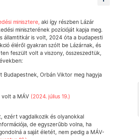
dési minisztere,
aki így részben Lázár
edési miniszterének pozícióját kapja meg.
 államtitkár is volt, 2024 óta a budapesti
ció éléről gyakran szólt be Lázárnak, és
etten feszült volt a viszony, összeszedtük,
 években:
tat Budapestnek, Orbán Viktor meg hagyja
m volt a MÁV
(2024. július 19.)
t, ezért vagdalkozik és olyanokkal
információja, de egyszerűbb volna, ha
gondolná a saját életét, nem pedig a MÁV-