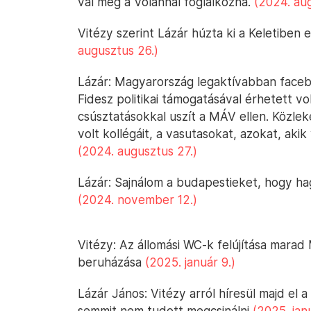
val meg a Volánnal foglalkozna.
(2024. aug
Vitézy szerint Lázár húzta ki a Keletiben 
augusztus 26.)
Lázár: Magyarország legaktívabban faceb
Fidesz politikai támogatásával érhetett v
csúsztatásokkal uszít a MÁV ellen. Közlek
volt kollégáit, a vasutasokat, azokat, aki
(2024. augusztus 27.)
Lázár: Sajnálom a budapestieket, hogy hag
(2024. november 12.)
Vitézy: Az állomási WC-k felújítása mara
beruházása
(2025. január 9.)
Lázár János: Vitézy arról híresül majd el
semmit nem tudott megcsinálni
(2025. jan