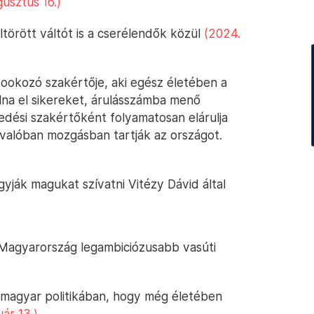
usztus 16.)
eltörött váltót is a cserélendők közül
(2024.
ookozó szakértője, aki egész életében a
olna el sikereket, árulásszámba menő
edési szakértőként folyamatosan elárulja
k valóban mozgásban tartják az országot.
yják magukat szívatni Vitézy Dávid által
d Magyarország legambiciózusabb vasúti
 a magyar politikában, hogy még életében
uár 13.)