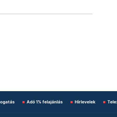
ogatás
Adó 1% felajánlás
Hírlevelek
Tele