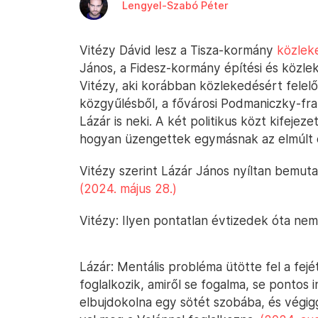
Lengyel-Szabó Péter
Vitézy Dávid lesz a Tisza-kormány
közleke
János, a Fidesz-kormány építési és közlek
Vitézy, aki korábban közlekedésért felelős
közgyűlésből, a fővárosi Podmaniczky-frak
Lázár is neki. A két politikus közt kifejez
hogyan üzengettek egymásnak az elmúlt
Vitézy szerint Lázár János nyíltan bemu
(2024. május 28.)
Vitézy: Ilyen pontatlan évtizedek óta ne
Lázár: Mentális probléma ütötte fel a fejé
foglalkozik, amiről se fogalma, se pontos 
elbujdokolna egy sötét szobába, és végig