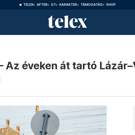
TELEX
AFTER
G7
KARAKTER
TÁMOGATÁS
SHOP
 – Az éveken át tartó Lázár
i