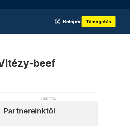
Belépés
Támogatás
–Vitézy-beef
Partnereinktől