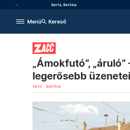
Berta, Bettina
Menü
Kereső
„Ámokfutó”, „áruló”
legerősebb üzenete
ZACC
BELFÖLD