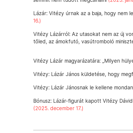
Lázár: Vitézy úrnak az a baja, hogy nem le
16.)
Vitézy Lázárról: Az utasokat nem az új v
tőled, az ámokfutó, vasútromboló miniszt
Vitézy Lázár magyarázatára: „Milyen hüly
Vitézy: Lázár János küldetése, hogy meg
Vitézy: Lázár Jánosnak le kellene monda
Bónusz: Lázár-figurát kapott Vitézy Dávid
(2025. december 17.)