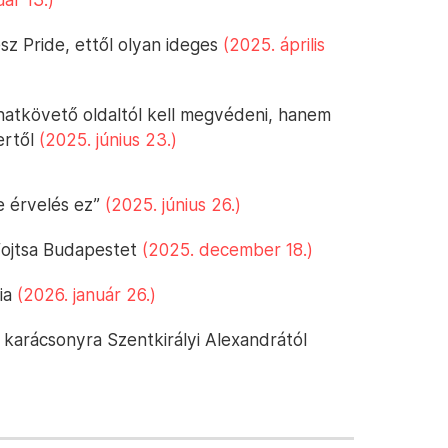
sz Pride, ettől olyan ideges
(2025. április
onatkövető oldaltól kell megvédeni, hanem
ertől
(2025. június 23.)
e érvelés ez”
(2025. június 26.)
fojtsa Budapestet
(2025. december 18.)
nia
(2026. január 26.)
 karácsonyra Szentkirályi Alexandrától