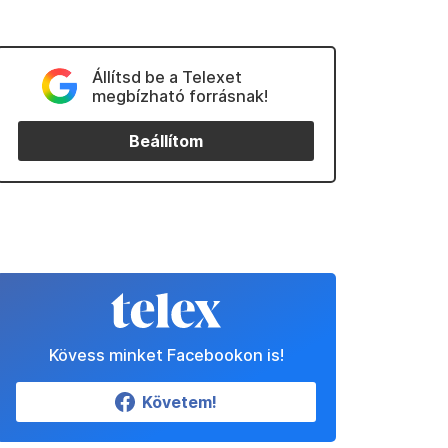
Állítsd be a Telexet
megbízható forrásnak!
Beállítom
Kövess minket Facebookon is!
Követem!